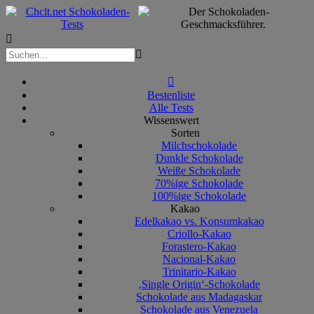



Bestenliste
Alle Tests
Wissenswert
Sorten
Milchschokolade
Dunkle Schokolade
Weiße Schokolade
70%ige Schokolade
100%ige Schokolade
Kakao
Edelkakao vs. Konsumkakao
Criollo-Kakao
Forastero-Kakao
Nacional-Kakao
Trinitario-Kakao
‚Single Origin‘-Schokolade
Schokolade aus Madagaskar
Schokolade aus Venezuela