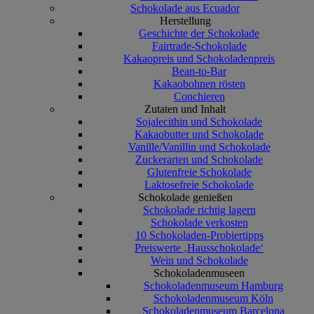
Schokolade aus Ecuador
Herstellung
Geschichte der Schokolade
Fairtrade-Schokolade
Kakaopreis und Schokoladenpreis
Bean-to-Bar
Kakaobohnen rösten
Conchieren
Zutaten und Inhalt
Sojalecithin und Schokolade
Kakaobutter und Schokolade
Vanille/Vanillin und Schokolade
Zuckerarten und Schokolade
Glutenfreie Schokolade
Laktosefreie Schokolade
Schokolade genießen
Schokolade richtig lagern
Schokolade verkosten
10 Schokoladen-Probiertipps
Preiswerte ‚Hausschokolade‘
Wein und Schokolade
Schokoladenmuseen
Schokoladenmuseum Hamburg
Schokoladenmuseum Köln
Schokoladenmuseum Barcelona