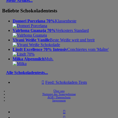
Mehr Artikel...
Beliebte Schokoladentests
Domori Porcelana 70%
Klassenbeste
Valrhona Guanaja 70%
Verkosters Standard
Vivani Weiße Vanille
Beste Weiße weit und breit
Lindt Excellence 70% Intensiv
Conchiertes vom 'Maître'
Milka Alpenmilch
Muh.
Alle Schokoladentests...

Feed: Schokoladen-Tests
Über uns
Nutzung der Testergebnisse
AGB / Datenschutz
Impressum

