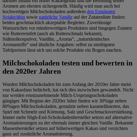
darüber hinaus ein hoher Kakaogehalt und die Betonung seiner
Aromen am ehesten sichergestellt. Häufig wird man auch bei
hochwertigen Milchschokoladen außerdem
den Emulgator
Sojalecithin
sowie
natürliche Vanille
auf der Zutatenliste finden:
beides geschmacklich akzeptable Begleiter. Zuverlässige
Warnzeichen vor minderwertigen Produkten sind hingegen Zutaten
wie Butterreinfett (auch als Butterschmalz bekannt),
Süßmolkenpulver, Vanillin, „Aroma“, „naturidentisches
Aromastoffe“ und ähnliche Angaben: selbst zu niedrigsten
Tafelpreisen lässt sich um solche Produkte ein Bogen machen.
Milchschokoladen testen und bewerten in
den 2020er Jahren
Wurden Milchschokoladen bis zum Anfang der 2010er Jahre meist
von Kakaofans belächelt, hat sich dies inzwischen gewandelt. Nicht
nur werden ernstzunehmende Milch-Ursprungsschokoladen
gängiger. Mit Beginn der 2020er Jahre finden wir 30%ige neben
80%igen Milchschokoladen, gemalzte neben karamellisierten, das
Spiel mit Schmelz und Körnung, Salz und Geschmacksverstärkung.
Immer mehr High-End-Schokoladenhersteller setzen auf alternative
Aromatisierungen zu der ehemals immer gleichen Vanille. Bekannte
Massenhersteller setzen auf höherwertigen Kakao und verzichten
ganz auf zusätzliche Aromatisierung.