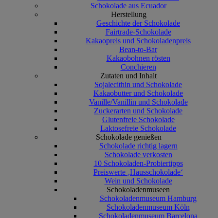
Schokolade aus Ecuador
Herstellung
Geschichte der Schokolade
Fairtrade-Schokolade
Kakaopreis und Schokoladenpreis
Bean-to-Bar
Kakaobohnen rösten
Conchieren
Zutaten und Inhalt
Sojalecithin und Schokolade
Kakaobutter und Schokolade
Vanille/Vanillin und Schokolade
Zuckerarten und Schokolade
Glutenfreie Schokolade
Laktosefreie Schokolade
Schokolade genießen
Schokolade richtig lagern
Schokolade verkosten
10 Schokoladen-Probiertipps
Preiswerte ‚Hausschokolade‘
Wein und Schokolade
Schokoladenmuseen
Schokoladenmuseum Hamburg
Schokoladenmuseum Köln
Schokoladenmuseum Barcelona