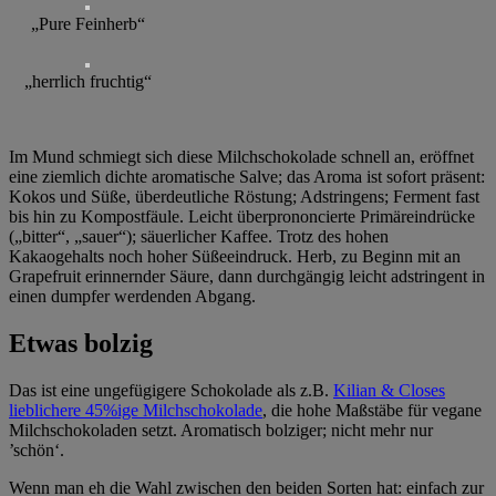
„Pure Feinherb“
„herrlich fruchtig“
Im Mund schmiegt sich diese Milchschokolade schnell an, eröffnet
eine ziemlich dichte aromatische Salve; das Aroma ist sofort präsent:
Kokos und Süße, überdeutliche Röstung; Adstringens; Ferment fast
bis hin zu Kompostfäule. Leicht überprononcierte Primäreindrücke
(„bitter“, „sauer“); säuerlicher Kaffee. Trotz des hohen
Kakaogehalts noch hoher Süßeeindruck. Herb, zu Beginn mit an
Grapefruit erinnernder Säure, dann durchgängig leicht adstringent in
einen dumpfer werdenden Abgang.
Etwas bolzig
Das ist eine ungefügigere Schokolade als z.B.
Kilian & Closes
lieblichere 45%ige Milchschokolade
, die hohe Maßstäbe für vegane
Milchschokoladen setzt. Aromatisch bolziger; nicht mehr nur
’schön‘.
Wenn man eh die Wahl zwischen den beiden Sorten hat: einfach zur