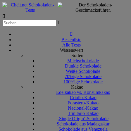



Bestenliste
Alle Tests
Wissenswert
Sorten
Milchschokolade
Dunkle Schokolade
Weiße Schokolade
70%ige Schokolade
100%ige Schokolade
Kakao
Edelkakao vs. Konsumkakao
Criollo-Kakao
Forastero-Kakao
Nacional-Kakao
Trinitario-Kakao
‚Single Origin‘-Schokolade
Schokolade aus Madagaskar
Schokolade aus Venezuela