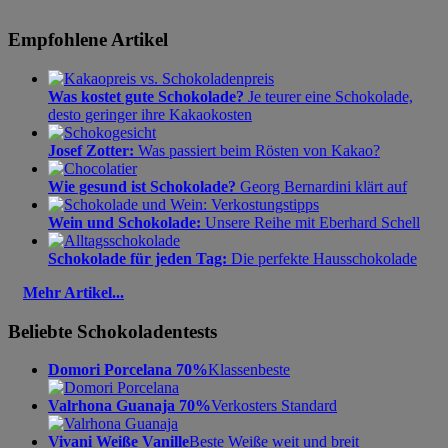
Empfohlene Artikel
Was kostet gute Schokolade?
Je teurer eine Schokolade,
desto geringer ihre Kakaokosten
Josef Zotter:
Was passiert beim Rösten von Kakao?
Wie gesund ist Schokolade?
Georg Bernardini klärt auf
Wein und Schokolade:
Unsere Reihe mit Eberhard Schell
Schokolade für jeden Tag:
Die perfekte Hausschokolade
Mehr Artikel...
Beliebte Schokoladentests
Domori Porcelana 70%
Klassenbeste
Valrhona Guanaja 70%
Verkosters Standard
Vivani Weiße Vanille
Beste Weiße weit und breit