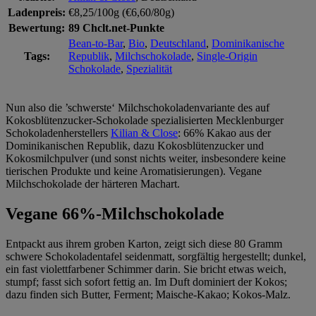
Ladenpreis:
€8,25/100g (€6,60/80g)
Bewertung:
89 Chclt.net-Punkte
Bean-to-Bar
,
Bio
,
Deutschland
,
Dominikanische
Tags:
Republik
,
Milchschokolade
,
Single-Origin
Schokolade
,
Spezialität
Nun also die ’schwerste‘ Milchschokoladenvariante des auf
Kokosblütenzucker-Schokolade spezialisierten Mecklenburger
Schokoladenherstellers
Kilian & Close
: 66% Kakao aus der
Dominikanischen Republik, dazu Kokosblütenzucker und
Kokosmilchpulver (und sonst nichts weiter, insbesondere keine
tierischen Produkte und keine Aromatisierungen). Vegane
Milchschokolade der härteren Machart.
Vegane 66%-Milchschokolade
Entpackt aus ihrem groben Karton, zeigt sich diese 80 Gramm
schwere Schokoladentafel seidenmatt, sorgfältig hergestellt; dunkel,
ein fast violettfarbener Schimmer darin. Sie bricht etwas weich,
stumpf; fasst sich sofort fettig an. Im Duft dominiert der Kokos;
dazu finden sich Butter, Ferment; Maische-Kakao; Kokos-Malz.