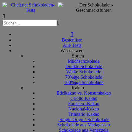



Bestenliste
Alle Tests
Wissenswert
Sorten
Milchschokolade
Dunkle Schokolade
Weiße Schokolade
70%ige Schokolade
100%ige Schokolade
Kakao
Edelkakao vs. Konsumkakao
Criollo-Kakao
Forastero-Kakao
Nacional-Kakao
Trinitario-Kakao
‚Single Origin‘-Schokolade
Schokolade aus Madagaskar
Schokolade aus Venezuela