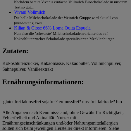
Nachdem bereits Vivanis einfache Vollmilch-Bioschokolade in unserem
Test so gut...
Vivani Vollmilch
Die helle Milchschokolade der Weinrich-Gruppe wird aktuell von
(mindestens) zwei...
Kilian & Close 66% Loma Quita Espuela
Nun also die ’schwerste‘ Milchschokoladenvariante des auf
Kokosblütenzucker-Schokolade spezialisierten Mecklenburger...
Zutaten:
Kokosblütenzucker, Kakaomasse, Kakaobutter, Vollmilchpulver,
Sahnepulver, Vanilleextrakt
Ernährungsinformationen:
glutenfrei
laktosefrei
sojafrei?
erdnussfrei?
nussfrei
fairtrade?
bio
Alle Angaben nach Kenntnissstand, ohne Gewähr für Richtigkeit,
Fehlerfreiheit und Aktualität. Nutzer mit
Ernährungseinschränkungen und/oder Nahrungsmittelallergien
sollten sich beim jeweiligen Hersteller direkt informieren. Siehe