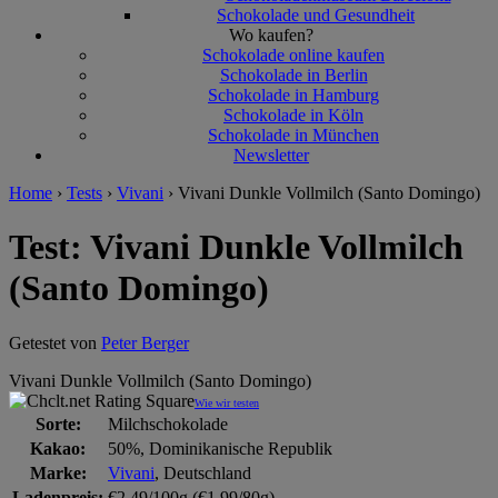
Schokolade und Gesundheit
Wo kaufen?
Schokolade online kaufen
Schokolade in Berlin
Schokolade in Hamburg
Schokolade in Köln
Schokolade in München
Newsletter
Home
›
Tests
›
Vivani
›
Vivani Dunkle Vollmilch (Santo Domingo)
Test: Vivani Dunkle Vollmilch
(Santo Domingo)
Getestet von
Peter Berger
Vivani Dunkle Vollmilch (Santo Domingo)
Wie wir testen
Sorte:
Milchschokolade
Kakao:
50%, Dominikanische Republik
Marke:
Vivani
, Deutschland
Ladenpreis:
€2,49/100g (€1,99/80g)