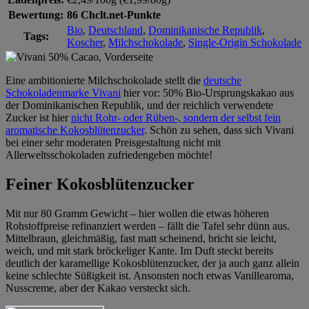
Bewertung:
86 Chclt.net-Punkte
Bio
,
Deutschland
,
Dominikanische Republik
,
Tags:
Koscher
,
Milchschokolade
,
Single-Origin Schokolade
Eine ambitionierte Milchschokolade stellt die
deutsche
Schokoladenmarke Vivani
hier vor: 50% Bio-Ursprungskakao aus
der Dominikanischen Republik, und der reichlich verwendete
Zucker ist hier
nicht Rohr- oder Rüben-, sondern der selbst fein
aromatische Kokosblütenzucker
. Schön zu sehen, dass sich Vivani
bei einer sehr moderaten Preisgestaltung nicht mit
Allerweltsschokoladen zufriedengeben möchte!
Feiner Kokosblütenzucker
Mit nur 80 Gramm Gewicht – hier wollen die etwas höheren
Rohstoffpreise refinanziert werden – fällt die Tafel sehr dünn aus.
Mittelbraun, gleichmäßig, fast matt scheinend, bricht sie leicht,
weich, und mit stark bröckeliger Kante. Im Duft steckt bereits
deutlich der karamellige Kokosblütenzucker, der ja auch ganz allein
keine schlechte Süßigkeit ist. Ansonsten noch etwas Vanillearoma,
Nusscreme, aber der Kakao versteckt sich.