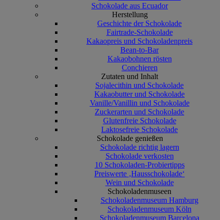
Schokolade aus Ecuador
Herstellung
Geschichte der Schokolade
Fairtrade-Schokolade
Kakaopreis und Schokoladenpreis
Bean-to-Bar
Kakaobohnen rösten
Conchieren
Zutaten und Inhalt
Sojalecithin und Schokolade
Kakaobutter und Schokolade
Vanille/Vanillin und Schokolade
Zuckerarten und Schokolade
Glutenfreie Schokolade
Laktosefreie Schokolade
Schokolade genießen
Schokolade richtig lagern
Schokolade verkosten
10 Schokoladen-Probiertipps
Preiswerte ‚Hausschokolade‘
Wein und Schokolade
Schokoladenmuseen
Schokoladenmuseum Hamburg
Schokoladenmuseum Köln
Schokoladenmuseum Barcelona