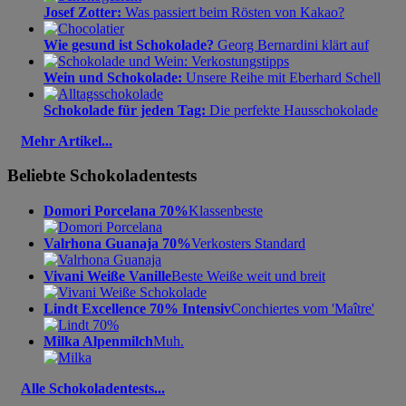
Josef Zotter:
Was passiert beim Rösten von Kakao?
Wie gesund ist Schokolade?
Georg Bernardini klärt auf
Wein und Schokolade:
Unsere Reihe mit Eberhard Schell
Schokolade für jeden Tag:
Die perfekte Hausschokolade
Mehr Artikel...
Beliebte Schokoladentests
Domori Porcelana 70%
Klassenbeste
Valrhona Guanaja 70%
Verkosters Standard
Vivani Weiße Vanille
Beste Weiße weit und breit
Lindt Excellence 70% Intensiv
Conchiertes vom 'Maître'
Milka Alpenmilch
Muh.
Alle Schokoladentests...