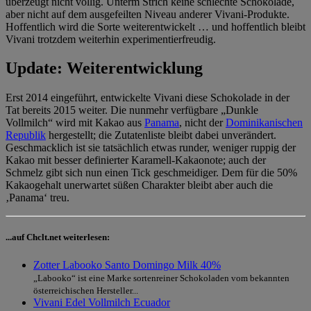
überzeugt nicht völlig. Unterm Strich keine schlechte Schokolade,
aber nicht auf dem ausgefeilten Niveau anderer Vivani-Produkte.
Hoffentlich wird die Sorte weiterentwickelt … und hoffentlich bleibt
Vivani trotzdem weiterhin experimentierfreudig.
Update: Weiterentwicklung
Erst 2014 eingeführt, entwickelte Vivani diese Schokolade in der
Tat bereits 2015 weiter. Die nunmehr verfügbare „Dunkle
Vollmilch“ wird mit Kakao aus
Panama
, nicht der
Dominikanischen
Republik
hergestellt; die Zutatenliste bleibt dabei unverändert.
Geschmacklich ist sie tatsächlich etwas runder, weniger ruppig der
Kakao mit besser definierter Karamell-Kakaonote; auch der
Schmelz gibt sich nun einen Tick geschmeidiger. Dem für die 50%
Kakaogehalt unerwartet süßen Charakter bleibt aber auch die
‚Panama‘ treu.
...auf Chclt.net weiterlesen:
Zotter Labooko Santo Domingo Milk 40%
„Labooko“ ist eine Marke sortenreiner Schokoladen vom bekannten
österreichischen Hersteller...
Vivani Edel Vollmilch Ecuador