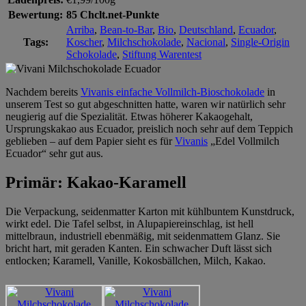
Bewertung:
85 Chclt.net-Punkte
Arriba
,
Bean-to-Bar
,
Bio
,
Deutschland
,
Ecuador
,
Tags:
Koscher
,
Milchschokolade
,
Nacional
,
Single-Origin
Schokolade
,
Stiftung Warentest
Nachdem bereits
Vivanis einfache Vollmilch-Bioschokolade
in
unserem Test so gut abgeschnitten hatte, waren wir natürlich sehr
neugierig auf die Spezialität. Etwas höherer Kakaogehalt,
Ursprungskakao aus Ecuador, preislich noch sehr auf dem Teppich
geblieben – auf dem Papier sieht es für
Vivanis
„Edel Vollmilch
Ecuador“ sehr gut aus.
Primär: Kakao-Karamell
Die Verpackung, seidenmatter Karton mit kühlbuntem Kunstdruck,
wirkt edel. Die Tafel selbst, in Alupapiereinschlag, ist hell
mittelbraun, industriell ebenmäßig, mit seidenmattem Glanz. Sie
bricht hart, mit geraden Kanten. Ein schwacher Duft lässt sich
entlocken; Karamell, Vanille, Kokosbällchen, Milch, Kakao.