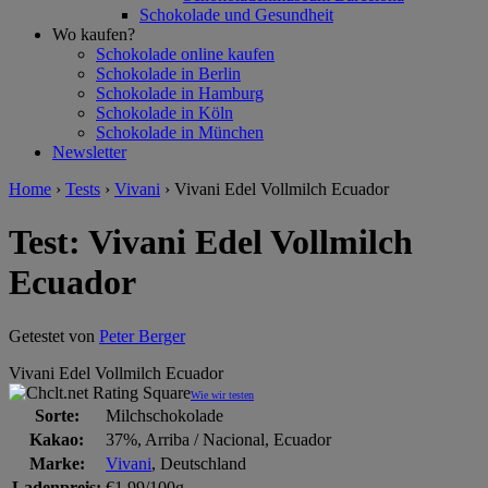
Schokolade und Gesundheit
Wo kaufen?
Schokolade online kaufen
Schokolade in Berlin
Schokolade in Hamburg
Schokolade in Köln
Schokolade in München
Newsletter
Home
›
Tests
›
Vivani
›
Vivani Edel Vollmilch Ecuador
Test: Vivani Edel Vollmilch
Ecuador
Getestet von
Peter Berger
Vivani Edel Vollmilch Ecuador
Wie wir testen
Sorte:
Milchschokolade
Kakao:
37%, Arriba / Nacional, Ecuador
Marke:
Vivani
, Deutschland
Ladenpreis:
€1,99/100g