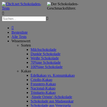



Bestenliste
Alle Tests
Wissenswert
Sorten
Milchschokolade
Dunkle Schokolade
Weiße Schokolade
70%ige Schokolade
100%ige Schokolade
Kakao
Edelkakao vs. Konsumkakao
Criollo-Kakao
Forastero-Kakao
Nacional-Kakao
Trinitario-Kakao
‚Single Origin‘-Schokolade
Schokolade aus Madagaskar
Schokolade aus Venezuela