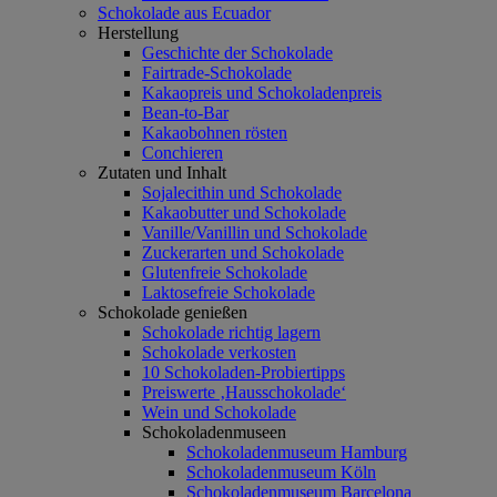
Schokolade aus Ecuador
Herstellung
Geschichte der Schokolade
Fairtrade-Schokolade
Kakaopreis und Schokoladenpreis
Bean-to-Bar
Kakaobohnen rösten
Conchieren
Zutaten und Inhalt
Sojalecithin und Schokolade
Kakaobutter und Schokolade
Vanille/Vanillin und Schokolade
Zuckerarten und Schokolade
Glutenfreie Schokolade
Laktosefreie Schokolade
Schokolade genießen
Schokolade richtig lagern
Schokolade verkosten
10 Schokoladen-Probiertipps
Preiswerte ‚Hausschokolade‘
Wein und Schokolade
Schokoladenmuseen
Schokoladenmuseum Hamburg
Schokoladenmuseum Köln
Schokoladenmuseum Barcelona