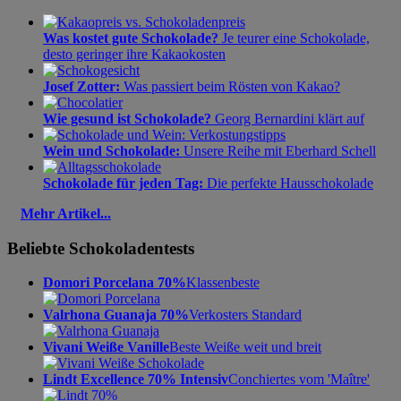
Was kostet gute Schokolade?
Je teurer eine Schokolade,
desto geringer ihre Kakaokosten
Josef Zotter:
Was passiert beim Rösten von Kakao?
Wie gesund ist Schokolade?
Georg Bernardini klärt auf
Wein und Schokolade:
Unsere Reihe mit Eberhard Schell
Schokolade für jeden Tag:
Die perfekte Hausschokolade
Mehr Artikel...
Beliebte Schokoladentests
Domori Porcelana 70%
Klassenbeste
Valrhona Guanaja 70%
Verkosters Standard
Vivani Weiße Vanille
Beste Weiße weit und breit
Lindt Excellence 70% Intensiv
Conchiertes vom 'Maître'