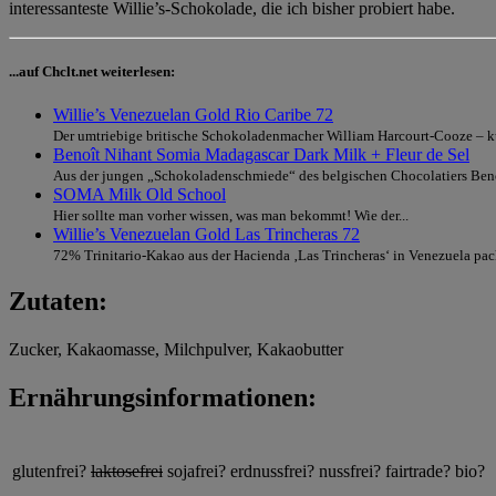
interessanteste Willie’s-Schokolade, die ich bisher probiert habe.
...auf Chclt.net weiterlesen:
Willie’s Venezuelan Gold Rio Caribe 72
Der umtriebige britische Schokoladenmacher William Harcourt-Cooze – kur
Benoît Nihant Somia Madagascar Dark Milk + Fleur de Sel
Aus der jungen „Schokoladenschmiede“ des belgischen Chocolatiers Beno
SOMA Milk Old School
Hier sollte man vorher wissen, was man bekommt! Wie der...
Willie’s Venezuelan Gold Las Trincheras 72
72% Trinitario-Kakao aus der Hacienda ‚Las Trincheras‘ in Venezuela pack
Zutaten:
Zucker, Kakaomasse, Milchpulver, Kakaobutter
Ernährungsinformationen:
glutenfrei?
laktosefrei
sojafrei?
erdnussfrei?
nussfrei?
fairtrade?
bio?