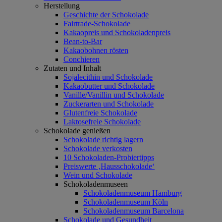
Herstellung
Geschichte der Schokolade
Fairtrade-Schokolade
Kakaopreis und Schokoladenpreis
Bean-to-Bar
Kakaobohnen rösten
Conchieren
Zutaten und Inhalt
Sojalecithin und Schokolade
Kakaobutter und Schokolade
Vanille/Vanillin und Schokolade
Zuckerarten und Schokolade
Glutenfreie Schokolade
Laktosefreie Schokolade
Schokolade genießen
Schokolade richtig lagern
Schokolade verkosten
10 Schokoladen-Probiertipps
Preiswerte ‚Hausschokolade‘
Wein und Schokolade
Schokoladenmuseen
Schokoladenmuseum Hamburg
Schokoladenmuseum Köln
Schokoladenmuseum Barcelona
Schokolade und Gesundheit