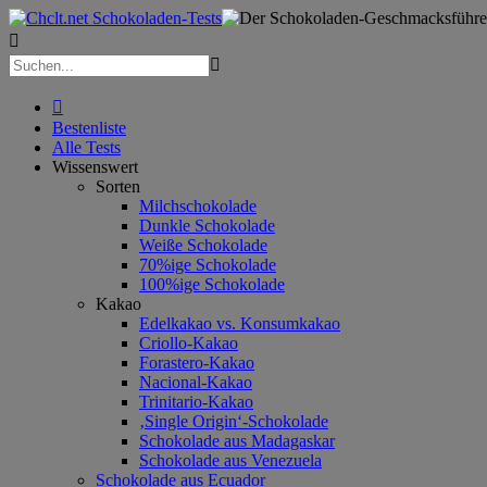



Bestenliste
Alle Tests
Wissenswert
Sorten
Milchschokolade
Dunkle Schokolade
Weiße Schokolade
70%ige Schokolade
100%ige Schokolade
Kakao
Edelkakao vs. Konsumkakao
Criollo-Kakao
Forastero-Kakao
Nacional-Kakao
Trinitario-Kakao
‚Single Origin‘-Schokolade
Schokolade aus Madagaskar
Schokolade aus Venezuela
Schokolade aus Ecuador