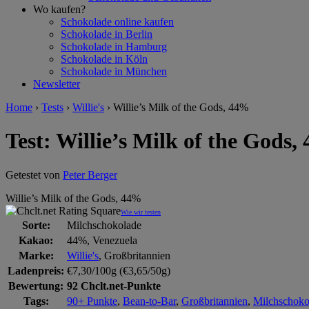
Wo kaufen?
Schokolade online kaufen
Schokolade in Berlin
Schokolade in Hamburg
Schokolade in Köln
Schokolade in München
Newsletter
Home
›
Tests
›
Willie's
›
Willie’s Milk of the Gods, 44%
Test: Willie’s Milk of the Gods,
Getestet von
Peter Berger
Willie’s Milk of the Gods, 44%
Wie wir testen
Sorte:
Milchschokolade
Kakao:
44%, Venezuela
Marke:
Willie's
, Großbritannien
Ladenpreis:
€7,30/100g (€3,65/50g)
Bewertung:
92 Chclt.net-Punkte
Tags:
90+ Punkte
,
Bean-to-Bar
,
Großbritannien
,
Milchschoko