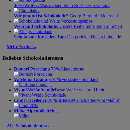
Josef Zotter:
Was passiert beim Rösten von Kakao?
Wie gesund ist Schokolade?
Georg Bernardini klärt auf
Wein und Schokolade:
Unsere Reihe mit Eberhard Schell
Schokolade für jeden Tag:
Die perfekte Hausschokolade
Mehr Artikel...
Beliebte Schokoladentests
Domori Porcelana 70%
Klassenbeste
Valrhona Guanaja 70%
Verkosters Standard
Vivani Weiße Vanille
Beste Weiße weit und breit
Lindt Excellence 70% Intensiv
Conchiertes vom 'Maître'
Milka Alpenmilch
Muh.
Alle Schokoladentests...