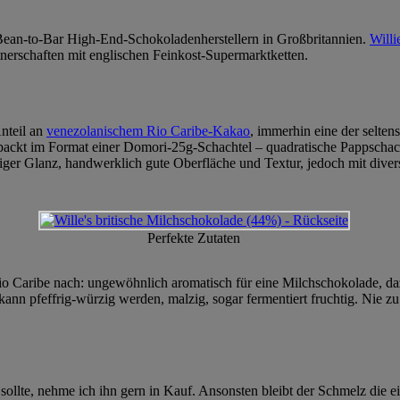
 Bean-to-Bar High-End-Schokoladenherstellern in Großbritannien.
Willi
tnerschaften mit englischen Feinkost-Supermarktketten.
Anteil an
venezolanischem Rio Caribe-Kakao
, immerhin eine der selten
packt im Format einer Domori-25g-Schachtel – quadratische Pappschacht
iger Glanz, handwerklich gute Oberfläche und Textur, jedoch mit divers
Perfekte Zutaten
Rio Caribe nach: ungewöhnlich aromatisch für eine Milchschokolade, da
kann pfeffrig-würzig werden, malzig, sogar fermentiert fruchtig. Nie z
sollte, nehme ich ihn gern in Kauf. Ansonsten bleibt der Schmelz die 