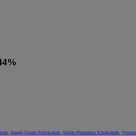
 44%
lade
,
Single-Origin Schokolade
,
Single-Plantation Schokolade
,
Venezu