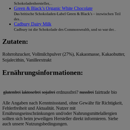
Schokoladenhersteller,...
Green & Black’s Organic White Chocolate
Das britische Schokoladen-Label Green & Black’s – inzwischen Teil
des...
Cadbury Dairy Milk
Cadbury ist die Schokolade des Commonwealth, und so war der...
Zutaten:
Rohrrohzucker, Vollmilchpulver (27%), Kakaomasse, Kakaobutter,
Sojalecithin, Vanilleextrakt
Ernährungsinformationen:
glutenfrei
laktosefrei
sojafrei
erdnussfrei?
nussfrei
fairtrade
bio
Alle Angaben nach Kenntnissstand, ohne Gewähr für Richtigkeit,
Fehlerfreiheit und Aktualität. Nutzer mit
Ernährungseinschränkungen und/oder Nahrungsmittelallergien
sollten sich beim jeweiligen Hersteller direkt informieren. Siehe
auch unsere Nutzungsbedingungen.