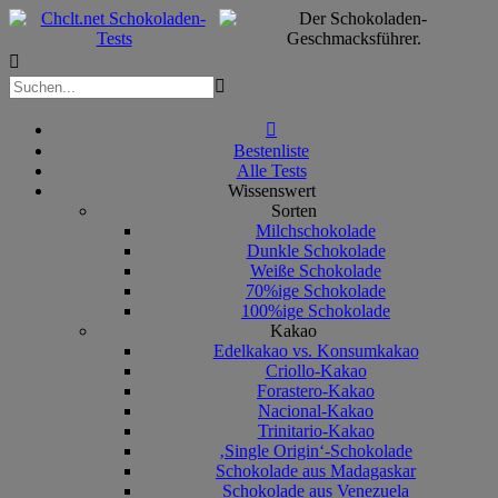



Bestenliste
Alle Tests
Wissenswert
Sorten
Milchschokolade
Dunkle Schokolade
Weiße Schokolade
70%ige Schokolade
100%ige Schokolade
Kakao
Edelkakao vs. Konsumkakao
Criollo-Kakao
Forastero-Kakao
Nacional-Kakao
Trinitario-Kakao
‚Single Origin‘-Schokolade
Schokolade aus Madagaskar
Schokolade aus Venezuela