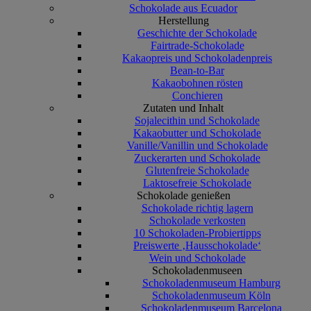
Schokolade aus Ecuador
Herstellung
Geschichte der Schokolade
Fairtrade-Schokolade
Kakaopreis und Schokoladenpreis
Bean-to-Bar
Kakaobohnen rösten
Conchieren
Zutaten und Inhalt
Sojalecithin und Schokolade
Kakaobutter und Schokolade
Vanille/Vanillin und Schokolade
Zuckerarten und Schokolade
Glutenfreie Schokolade
Laktosefreie Schokolade
Schokolade genießen
Schokolade richtig lagern
Schokolade verkosten
10 Schokoladen-Probiertipps
Preiswerte ‚Hausschokolade‘
Wein und Schokolade
Schokoladenmuseen
Schokoladenmuseum Hamburg
Schokoladenmuseum Köln
Schokoladenmuseum Barcelona