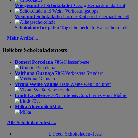
Wie gesund ist Schokolade?
Georg Bernardini klärt auf
Wein und Schokolade:
Unsere Reihe mit Eberhard Schell
Schokolade für jeden Tag:
Die perfekte Hausschokolade
Mehr Artikel...
Beliebte Schokoladentests
Domori Porcelana 70%
Klassenbeste
Valrhona Guanaja 70%
Verkosters Standard
Vivani Weiße Vanille
Beste Weiße weit und breit
Lindt Excellence 70% Intensiv
Conchiertes vom 'Maître'
Milka Alpenmilch
Muh.
Alle Schokoladentests...

Feed: Schokoladen-Tests