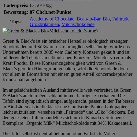
Ladenpreis:
€3,50/100g
Bewertung:
87 Chclt.net-Punkte
Academy of Chocolate
,
Bean-to-Bar
,
Bio
,
Fairtrade
,
Tags:
Großbritannien
,
Milchschokolade
Green & Black’s ist ein britischer Hersteller ökologisch erzeugter
Schokoladen und Süßwaren. Ursprünglich selbständig, wurde das
Unternehmen bereits 2005 vom Cadbury-Konzern gekauft und ist
mittlerweile Teil des amerikanischen Konzerns Mondelez (vormals
Kraft Foods). Diese Konzernzugehörigkeit wird von Green &
Black’s gern im Hintergrund gehalten, wird die Schokolade doch
vor allem in Biomärkten mit einem guten Anteil konzernskeptischer
Kundschaft angeboten.
Im angelsächsischen Ausland mittlerweile weit verbreitet, ist Green
& Black’s auch in Deutschland immer häufiger zu erhalten. Die
Tafeln sind sympathisch simpel aufgemacht, passen in der Tat besser
in Bio-Läden als in die klassische Confiserie: Papier, Goldpapier,
leicht aufzufalten, versehen mit „Fairtrade“ und „Öko“-Stickern. Bei
den getesteten Tafeln handelt es sich um in Kanada vertriebene
Exemplare „Organic Milk“ Milchschokolade mit 34% Kakaoanteil.
Die Tafel selbst ist neutral hellbraun ohne Farbstich. Voller