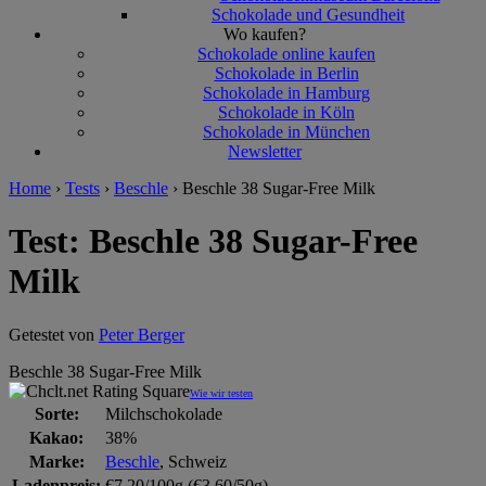
Schokolade und Gesundheit
Wo kaufen?
Schokolade online kaufen
Schokolade in Berlin
Schokolade in Hamburg
Schokolade in Köln
Schokolade in München
Newsletter
Home
›
Tests
›
Beschle
›
Beschle 38 Sugar-Free Milk
Test: Beschle 38 Sugar-Free
Milk
Getestet von
Peter Berger
Beschle 38 Sugar-Free Milk
Wie wir testen
Sorte:
Milchschokolade
Kakao:
38%
Marke:
Beschle
, Schweiz
Ladenpreis:
€7,20/100g (€3,60/50g)