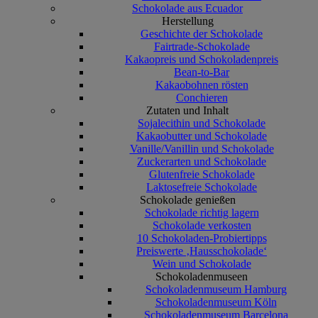
Schokolade aus Ecuador
Herstellung
Geschichte der Schokolade
Fairtrade-Schokolade
Kakaopreis und Schokoladenpreis
Bean-to-Bar
Kakaobohnen rösten
Conchieren
Zutaten und Inhalt
Sojalecithin und Schokolade
Kakaobutter und Schokolade
Vanille/Vanillin und Schokolade
Zuckerarten und Schokolade
Glutenfreie Schokolade
Laktosefreie Schokolade
Schokolade genießen
Schokolade richtig lagern
Schokolade verkosten
10 Schokoladen-Probiertipps
Preiswerte ‚Hausschokolade‘
Wein und Schokolade
Schokoladenmuseen
Schokoladenmuseum Hamburg
Schokoladenmuseum Köln
Schokoladenmuseum Barcelona