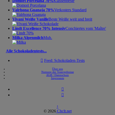
Domori Porcelana 70%
Klassenbeste
Valrhona Guanaja 70%
Verkosters Standard
Vivani Weiße Vanille
Beste Weiße weit und breit
Lindt Excellence 70% Intensiv
Conchiertes vom 'Maître'
Milka Alpenmilch
Muh.
Alle Schokoladentests...

Feed: Schokoladen-Tests
Über uns
Nutzung der Testergebnisse
AGB / Datenschutz
Impressum


↑
© 2026
Chclt.net