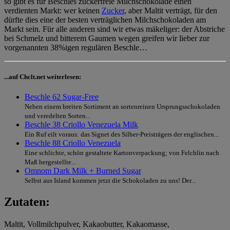
so gibt es für Beschles zuckerfreie Milchschokolade einen
verdienten Markt: wer keinen
Zucker
, aber Maltit verträgt, für den
dürfte dies eine der besten verträglichen Milchschokoladen am
Markt sein. Für alle anderen sind wir etwas mäkeliger: der Abstriche
bei Schmelz und bitterem Gaumen wegen greifen wir lieber zur
vorgenannten 38%igen regulären Beschle…
...auf Chclt.net weiterlesen:
Beschle 62 Sugar-Free
Neben einem breiten Sortiment an sortenreinen Ursprungsschokoladen
und veredelten Sorten...
Beschle 38 Criollo Venezuela Milk
Ein Ruf eilt voraus: das Signet des Silber-Preisträgers der englischen...
Beschle 88 Criollo Venezuela
Eine schlichte, schön gestaltete Kartonverpackung; von Felchlin nach
Maß hergestellte...
Omnom Dark Milk + Burned Sugar
Selbst aus Island kommen jetzt die Schokoladen zu uns! Der...
Zutaten:
Maltit, Vollmilchpulver, Kakaobutter, Kakaomasse,