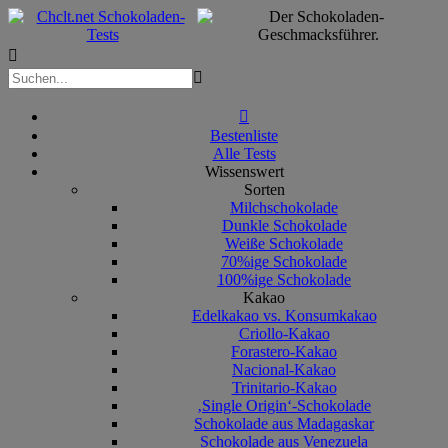



Bestenliste
Alle Tests
Wissenswert
Sorten
Milchschokolade
Dunkle Schokolade
Weiße Schokolade
70%ige Schokolade
100%ige Schokolade
Kakao
Edelkakao vs. Konsumkakao
Criollo-Kakao
Forastero-Kakao
Nacional-Kakao
Trinitario-Kakao
‚Single Origin‘-Schokolade
Schokolade aus Madagaskar
Schokolade aus Venezuela