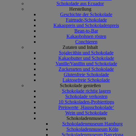
Schokolade aus Ecuador
Herstellung
Geschichte der Schokolade
Fairtrade-Schokolade
Kakaopreis und Schokoladenpreis
Bean-to-Bar
Kakaobohnen rösten
Conchieren
Zutaten und Inhalt
Sojalecithin und Schokolade
Kakaobutter und Schokolade
Vanille/Vanillin und Schokolade
Zuckerarten und Schokolade
Glutenfreie Schokolade
Laktosefreie Schokolade
Schokolade genießen
Schokolade richtig lagern
Schokolade verkosten
10 Schokoladen-Probiertipps
Preiswerte ‚Hausschokolade‘
Wein und Schokolade
Schokoladenmuseen
Schokoladenmuseum Hamburg
Schokoladenmuseum Köln
Schokoladenmuseum Barcelona