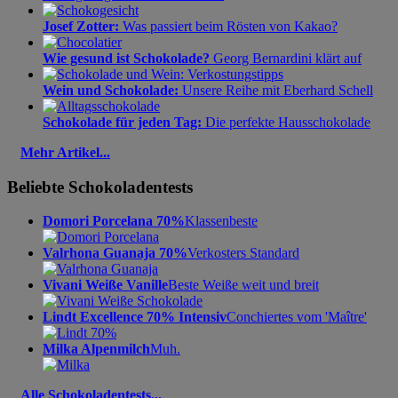
Josef Zotter:
Was passiert beim Rösten von Kakao?
Wie gesund ist Schokolade?
Georg Bernardini klärt auf
Wein und Schokolade:
Unsere Reihe mit Eberhard Schell
Schokolade für jeden Tag:
Die perfekte Hausschokolade
Mehr Artikel...
Beliebte Schokoladentests
Domori Porcelana 70%
Klassenbeste
Valrhona Guanaja 70%
Verkosters Standard
Vivani Weiße Vanille
Beste Weiße weit und breit
Lindt Excellence 70% Intensiv
Conchiertes vom 'Maître'
Milka Alpenmilch
Muh.
Alle Schokoladentests...