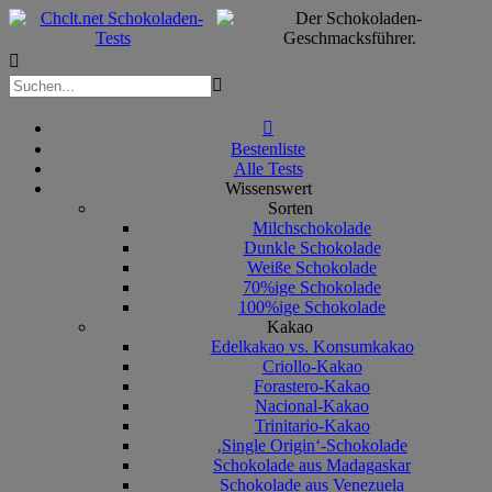



Bestenliste
Alle Tests
Wissenswert
Sorten
Milchschokolade
Dunkle Schokolade
Weiße Schokolade
70%ige Schokolade
100%ige Schokolade
Kakao
Edelkakao vs. Konsumkakao
Criollo-Kakao
Forastero-Kakao
Nacional-Kakao
Trinitario-Kakao
‚Single Origin‘-Schokolade
Schokolade aus Madagaskar
Schokolade aus Venezuela