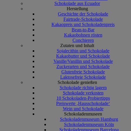
Schokolade aus Ecuador
Herstellung
Geschichte der Schokolade
Fairtrade-Schokolade
Kakaopreis und Schokoladenpreis
Bean-to-Bar
Kakaobohnen rösten
Conchieren
Zutaten und Inhalt
Sojalecithin und Schokolade
Kakaobutter und Schokolade
Vanille/Vanillin und Schokolade
Zuckerarten und Schokolade
Glutenfreie Schokolade
Laktosefreie Schokolade
Schokolade genießen
Schokolade richtig lagern
Schokolade verkosten
10 Schokoladen-Probiertipps
Preiswerte ‚Hausschokolade‘
Wein und Schokolade
Schokoladenmuseen
Schokoladenmuseum Hamburg
Schokoladenmuseum Köln
Schokoladenmuseum Barcelona