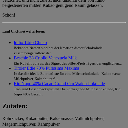
verzichtet, und nicht zuletzt auch dadurch dem von Idilio
beigesteuerten milden Kakao genügend Raum gelassen.
Schön!
...auf Chclt.net weiterlesen:
Idilio 14rto Chuao
Bekannte Namen sind bei der Kreation dieser Schokolade
zusammengetroffen: der...
Beschle 38 Criollo Venezuela Milk
Ein Ruf eilt voraus: das Signet des Silber-Preisträgers der englischen...
Tiroler Edle 70% Purissima Maxima
Ist das die ideale Zutatenliste für eine Milchschokolade: Kakaomasse,
Milchpulver, Kakaobutter?...
Rio Napo 40% Cacao Grand Cru Waldschokolade
Öko- und Geschmacksprojekt Die vorliegende Milchschokolade, Rio
Napo 40% Cacao...
Zutaten:
Rohrzucker, Kakaobutter, Kakaomasse, Vollmilchpulver,
Magermilchpulver, Rahmpulver