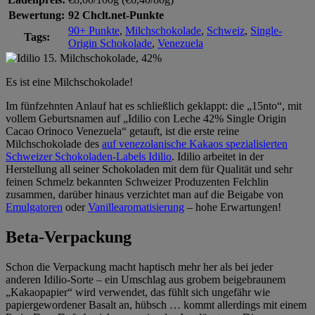
Bewertung:
92 Chclt.net-Punkte
90+ Punkte
,
Milchschokolade
,
Schweiz
,
Single-
Tags:
Origin Schokolade
,
Venezuela
Es ist eine Milchschokolade!
Im fünfzehnten Anlauf hat es schließlich geklappt: die „15nto“, mit
vollem Geburtsnamen auf „Idilio con Leche 42% Single Origin
Cacao Orinoco Venezuela“ getauft, ist die erste reine
Milchschokolade des
auf venezolanische Kakaos spezialisierten
Schweizer Schokoladen-Labels Idilio
. Idilio arbeitet in der
Herstellung all seiner Schokoladen mit dem für Qualität und sehr
feinen Schmelz bekannten Schweizer Produzenten Felchlin
zusammen, darüber hinaus verzichtet man auf die Beigabe von
Emulgatoren
oder
Vanillearomatisierung
– hohe Erwartungen!
Beta-Verpackung
Schon die Verpackung macht haptisch mehr her als bei jeder
anderen Idilio-Sorte – ein Umschlag aus grobem beigebraunem
„Kakaopapier“ wird verwendet, das fühlt sich ungefähr wie
papiergewordener Basalt an, hübsch … kommt allerdings mit einem