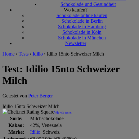
Schokolade und Gesundheit
Wo kaufen?
Schokolade online kaufen
Schokolade in Berlin
Schokolade in Hamburg
Schokolade in Köln
Schokolade in München
Newsletter
Home
›
Tests
›
Idilio
›
Idilio 15nto Schweizer Milch
Test: Idilio 15nto Schweizer
Milch
Getestet von
Peter Berger
Idilio 15nto Schweizer Milch
Wie wir testen
Sorte:
Milchschokolade
Kakao:
42%, Venezuela
Marke:
Idilio
, Schweiz
Ladenpreis:
€8,00/100g (€6,40/80g)