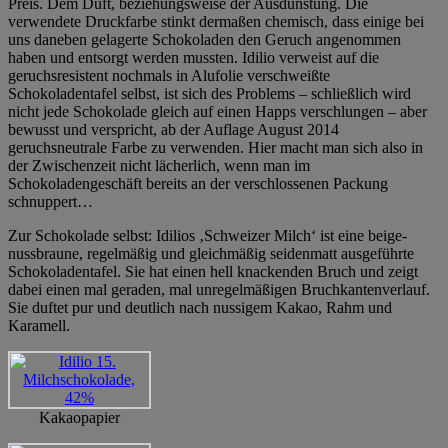
Preis. Dem Duft, beziehungsweise der Ausdünstung. Die
verwendete Druckfarbe stinkt dermaßen chemisch, dass einige bei
uns daneben gelagerte Schokoladen den Geruch angenommen
haben und entsorgt werden mussten. Idilio verweist auf die
geruchsresistent nochmals in Alufolie verschweißte
Schokoladentafel selbst, ist sich des Problems – schließlich wird
nicht jede Schokolade gleich auf einen Happs verschlungen – aber
bewusst und verspricht, ab der Auflage August 2014
geruchsneutrale Farbe zu verwenden. Hier macht man sich also in
der Zwischenzeit nicht lächerlich, wenn man im
Schokoladengeschäft bereits an der verschlossenen Packung
schnuppert…
Zur Schokolade selbst: Idilios ‚Schweizer Milch‘ ist eine beige-
nussbraune, regelmäßig und gleichmäßig seidenmatt ausgeführte
Schokoladentafel. Sie hat einen hell knackenden Bruch und zeigt
dabei einen mal geraden, mal unregelmäßigen Bruchkantenverlauf.
Sie duftet pur und deutlich nach nussigem Kakao, Rahm und
Karamell.
Kakaopapier