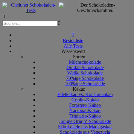



Bestenliste
Alle Tests
Wissenswert
Sorten
Milchschokolade
Dunkle Schokolade
Weiße Schokolade
70%ige Schokolade
100%ige Schokolade
Kakao
Edelkakao vs. Konsumkakao
Criollo-Kakao
Forastero-Kakao
Nacional-Kakao
Trinitario-Kakao
‚Single Origin‘-Schokolade
Schokolade aus Madagaskar
Schokolade aus Venezuela