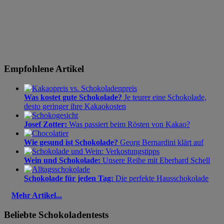
Empfohlene Artikel
Was kostet gute Schokolade?
Je teurer eine Schokolade,
desto geringer ihre Kakaokosten
Josef Zotter:
Was passiert beim Rösten von Kakao?
Wie gesund ist Schokolade?
Georg Bernardini klärt auf
Wein und Schokolade:
Unsere Reihe mit Eberhard Schell
Schokolade für jeden Tag:
Die perfekte Hausschokolade
Mehr Artikel...
Beliebte Schokoladentests