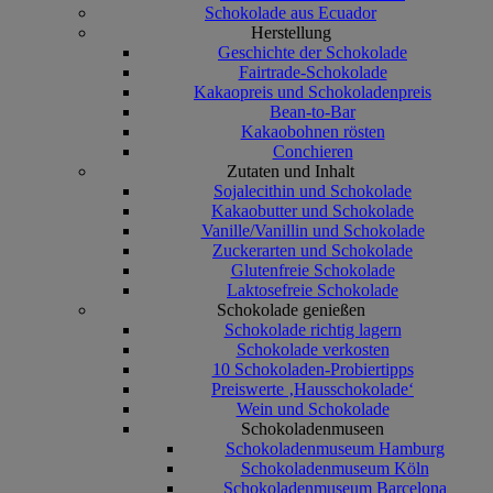
Schokolade aus Ecuador
Herstellung
Geschichte der Schokolade
Fairtrade-Schokolade
Kakaopreis und Schokoladenpreis
Bean-to-Bar
Kakaobohnen rösten
Conchieren
Zutaten und Inhalt
Sojalecithin und Schokolade
Kakaobutter und Schokolade
Vanille/Vanillin und Schokolade
Zuckerarten und Schokolade
Glutenfreie Schokolade
Laktosefreie Schokolade
Schokolade genießen
Schokolade richtig lagern
Schokolade verkosten
10 Schokoladen-Probiertipps
Preiswerte ‚Hausschokolade‘
Wein und Schokolade
Schokoladenmuseen
Schokoladenmuseum Hamburg
Schokoladenmuseum Köln
Schokoladenmuseum Barcelona