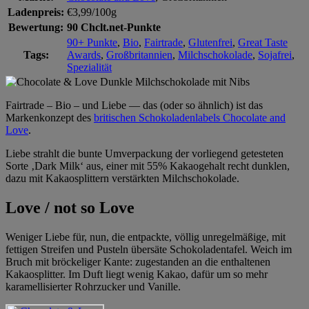
Ladenpreis:
€3,99/100g
Bewertung:
90 Chclt.net-Punkte
90+ Punkte
,
Bio
,
Fairtrade
,
Glutenfrei
,
Great Taste
Tags:
Awards
,
Großbritannien
,
Milchschokolade
,
Sojafrei
,
Spezialität
Fairtrade – Bio – und Liebe — das (oder so ähnlich) ist das
Markenkonzept des
britischen Schokoladenlabels Chocolate and
Love
.
Liebe strahlt die bunte Umverpackung der vorliegend getesteten
Sorte ‚Dark Milk‘ aus, einer mit 55% Kakaogehalt recht dunklen,
dazu mit Kakaosplittern verstärkten Milchschokolade.
Love / not so Love
Weniger Liebe für, nun, die entpackte, völlig unregelmäßige, mit
fettigen Streifen und Pusteln übersäte Schokoladentafel. Weich im
Bruch mit bröckeliger Kante: zugestanden an die enthaltenen
Kakaosplitter. Im Duft liegt wenig Kakao, dafür um so mehr
karamellisierter Rohrzucker und Vanille.