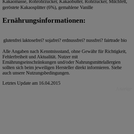
Kakaomasse, Rohrohrzucker, Kakaobutter, Rohrzucker, Milchfett,
geröstete Kakaosplitter (6%), gemahlene Vanille
Ernährungsinformationen:
glutenfrei
laktosefrei?
sojafrei?
erdnussfrei?
nussfrei?
fairtrade
bio
Alle Angaben nach Kenntnissstand, ohne Gewähr für Richtigkeit,
Fehlerfreiheit und Aktualität. Nutzer mit
Ernährungseinschränkungen und/oder Nahrungsmittelallergien
sollten sich beim jeweiligen Hersteller direkt informieren. Siehe
auch unsere Nutzungsbedingungen.
Letztes Update am
16.04.2015
Anzeige