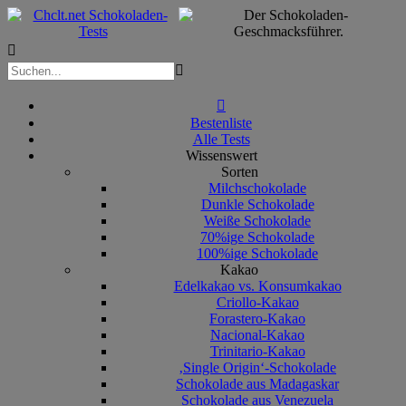



Bestenliste
Alle Tests
Wissenswert
Sorten
Milchschokolade
Dunkle Schokolade
Weiße Schokolade
70%ige Schokolade
100%ige Schokolade
Kakao
Edelkakao vs. Konsumkakao
Criollo-Kakao
Forastero-Kakao
Nacional-Kakao
Trinitario-Kakao
‚Single Origin‘-Schokolade
Schokolade aus Madagaskar
Schokolade aus Venezuela