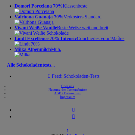
Domori Porcelana 70%
Klassenbeste
Valrhona Guanaja 70%
Verkosters Standard
Vivani Weiße Vanille
Beste Weiße weit und breit
Lindt Excellence 70% Intensiv
Conchiertes vom 'Maître'
Milka Alpenmilch
Muh.
Alle Schokoladentests...

Feed: Schokoladen-Tests
Über uns
Nutzung der Testergebnisse
AGB / Datenschutz
Impressum


↑