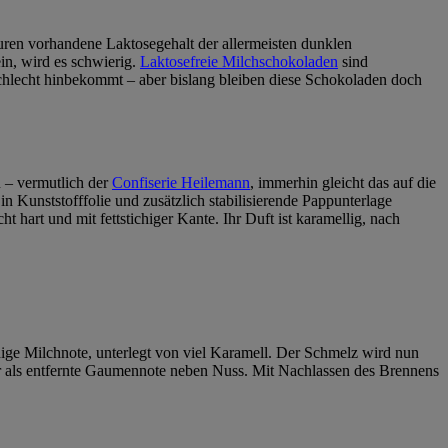
Spuren vorhandene Laktosegehalt der allermeisten dunklen
n, wird es schwierig.
Laktosefreie Milchschokoladen
sind
 schlecht hinbekommt – aber bislang bleiben diese Schokoladen doch
n – vermutlich der
Confiserie Heilemann
, immerhin gleicht das auf die
in Kunststofffolie und zusätzlich stabilisierende Pappunterlage
 hart und mit fettstichiger Kante. Ihr Duft ist karamellig, nach
ndige Milchnote, unterlegt von viel Karamell. Der Schmelz wird nun
 nur als entfernte Gaumennote neben Nuss. Mit Nachlassen des Brennens