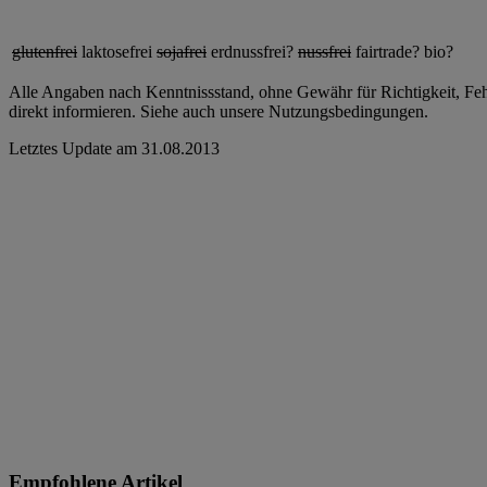
glutenfrei
laktosefrei
sojafrei
erdnussfrei?
nussfrei
fairtrade?
bio?
Alle Angaben nach Kenntnissstand, ohne Gewähr für Richtigkeit, Fehle
direkt informieren. Siehe auch unsere Nutzungsbedingungen.
Letztes Update am
31.08.2013
Empfohlene Artikel