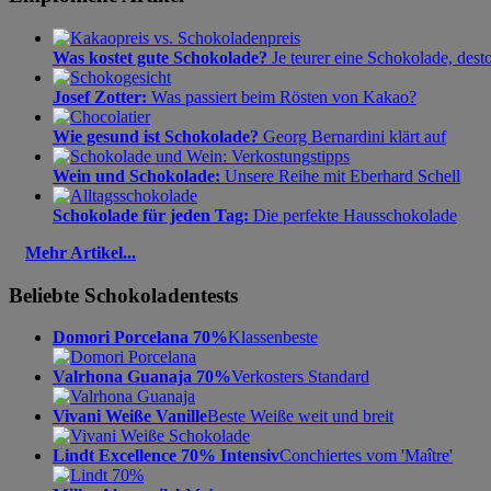
Was kostet gute Schokolade?
Je teurer eine Schokolade, dest
Josef Zotter:
Was passiert beim Rösten von Kakao?
Wie gesund ist Schokolade?
Georg Bernardini klärt auf
Wein und Schokolade:
Unsere Reihe mit Eberhard Schell
Schokolade für jeden Tag:
Die perfekte Hausschokolade
Mehr Artikel...
Beliebte Schokoladentests
Domori Porcelana 70%
Klassenbeste
Valrhona Guanaja 70%
Verkosters Standard
Vivani Weiße Vanille
Beste Weiße weit und breit
Lindt Excellence 70% Intensiv
Conchiertes vom 'Maître'