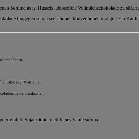
nen Sortiments ist Hussels laktosefreie Vollmilchschokolade zu süß, zu
hokolade hingegen schon sensationell konventionell und gut. Ein Kauft
lade, hat in...
.
er Schokolade: Während...
koladenmarke Frankonia...
erreinfett, Sojalecithin, natürliches Vanillearoma