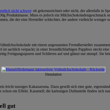
entlich nicht schwer
: ob gekennzeichnet oder nicht, der allenfalls in 
100g Produktmasse. Muss es jedoch ein Milchschokoladengeschmack sei
en, die der eine Hersteller schlechter, der andere vielleicht weniger
ie Vollmilchschokolade mit einem ungenannten Fremdhersteller zusamme
 ist sachlich verpackt; in einer freundlichfarbigen Pappbox steckt eine 
tig Fertigungsspuren und Schlieren auf und glänzt nur stumpf. Sie bricht
Simulation
 ein leicht nussiges Kakaoaroma. Dazu gesellt sich eine gute, eigenstä
ahe schon ein Effekt. Karamell; die kartonigen Duftanteile finden sich
ell gut