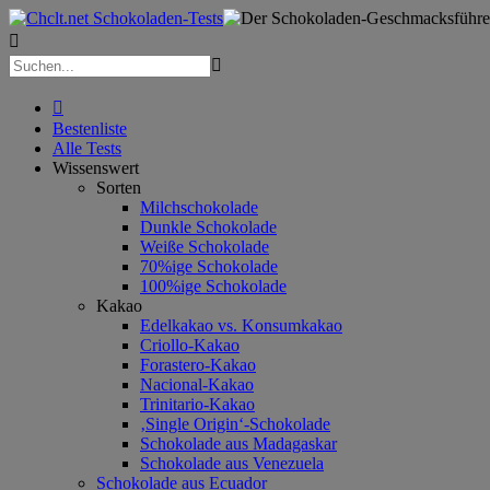



Bestenliste
Alle Tests
Wissenswert
Sorten
Milchschokolade
Dunkle Schokolade
Weiße Schokolade
70%ige Schokolade
100%ige Schokolade
Kakao
Edelkakao vs. Konsumkakao
Criollo-Kakao
Forastero-Kakao
Nacional-Kakao
Trinitario-Kakao
‚Single Origin‘-Schokolade
Schokolade aus Madagaskar
Schokolade aus Venezuela
Schokolade aus Ecuador