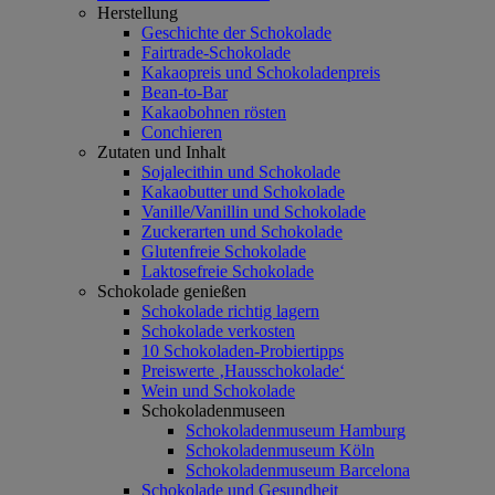
Herstellung
Geschichte der Schokolade
Fairtrade-Schokolade
Kakaopreis und Schokoladenpreis
Bean-to-Bar
Kakaobohnen rösten
Conchieren
Zutaten und Inhalt
Sojalecithin und Schokolade
Kakaobutter und Schokolade
Vanille/Vanillin und Schokolade
Zuckerarten und Schokolade
Glutenfreie Schokolade
Laktosefreie Schokolade
Schokolade genießen
Schokolade richtig lagern
Schokolade verkosten
10 Schokoladen-Probiertipps
Preiswerte ‚Hausschokolade‘
Wein und Schokolade
Schokoladenmuseen
Schokoladenmuseum Hamburg
Schokoladenmuseum Köln
Schokoladenmuseum Barcelona
Schokolade und Gesundheit