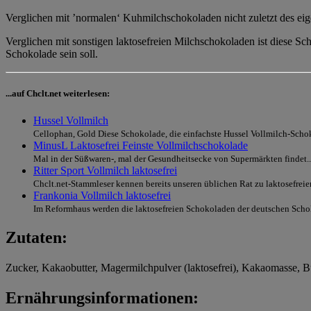
Verglichen mit ’normalen‘ Kuhmilchschokoladen nicht zuletzt des eige
Verglichen mit sonstigen laktosefreien Milchschokoladen ist diese Sc
Schokolade sein soll.
...auf Chclt.net weiterlesen:
Hussel Vollmilch
Cellophan, Gold Diese Schokolade, die einfachste Hussel Vollmilch-Schoko
MinusL Laktosefrei Feinste Vollmilchschokolade
Mal in der Süßwaren-, mal der Gesundheitsecke von Supermärkten findet..
Ritter Sport Vollmilch laktosefrei
Chclt.net-Stammleser kennen bereits unseren üblichen Rat zu laktosefrei
Frankonia Vollmilch laktosefrei
Im Reformhaus werden die laktosefreien Schokoladen der deutschen Scho
Zutaten:
Zucker, Kakaobutter, Magermilchpulver (laktosefrei), Kakaomasse, Butt
Ernährungsinformationen: