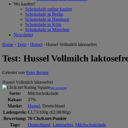
Wo kaufen?
Schokolade online kaufen
Schokolade in Berlin
Schokolade in Hamburg
Schokolade in Köln
Schokolade in München
Newsletter
Home
›
Tests
›
Hussel
›
Hussel Vollmilch laktosefrei
Test: Hussel Vollmilch laktosefre
Getestet von
Peter Berger
Hussel Vollmilch laktosefrei
Wie wir testen
Sorte:
Milchschokolade
Kakao:
37%
Marke:
Hussel
, Deutschland
Ladenpreis:
€3,73/100g (€2,98/80g)
Bewertung:
76 Chclt.net-Punkte
Tags:
Deutschland
,
Laktosefrei
,
Milchschokolade