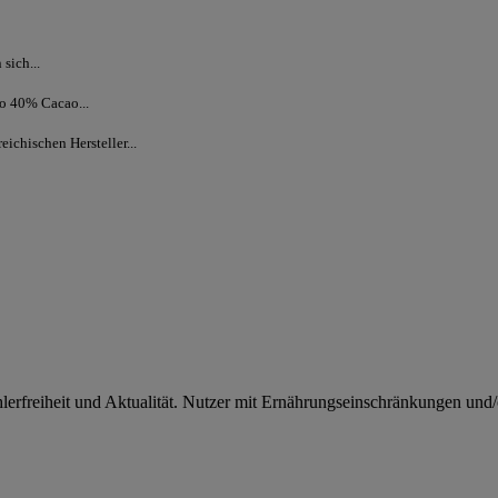
sich...
o 40% Cacao...
ichischen Hersteller...
rfreiheit und Aktualität. Nutzer mit Ernährungseinschränkungen und/od