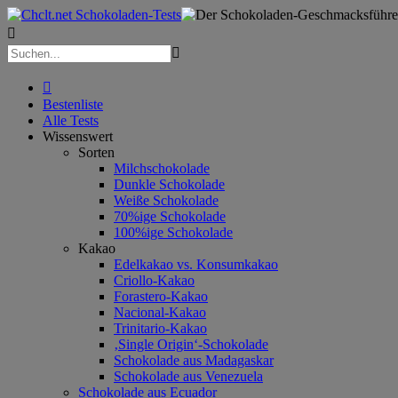



Bestenliste
Alle Tests
Wissenswert
Sorten
Milchschokolade
Dunkle Schokolade
Weiße Schokolade
70%ige Schokolade
100%ige Schokolade
Kakao
Edelkakao vs. Konsumkakao
Criollo-Kakao
Forastero-Kakao
Nacional-Kakao
Trinitario-Kakao
‚Single Origin‘-Schokolade
Schokolade aus Madagaskar
Schokolade aus Venezuela
Schokolade aus Ecuador