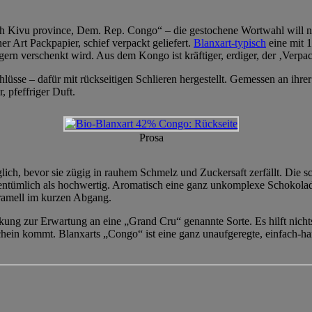
Kivu province, Dem. Rep. Congo“ – die gestochene Wortwahl will nicht
 Art Packpapier, schief verpackt geliefert.
Blanxart-typisch
eine mit 1
ern verschenkt wird. Aus dem Kongo ist kräftiger, erdiger, der ‚Verpa
hlüsse – dafür mit rückseitigen Schlieren hergestellt. Gemessen an ihrer
, pfeffriger Duft.
Prosa
ich, bevor sie zügig in rauhem Schmelz und Zuckersaft zerfällt. Die 
entümlich als hochwertig. Aromatisch eine ganz unkomplexe Schokola
ramell im kurzen Abgang.
g zur Erwartung an eine „Grand Cru“ genannte Sorte. Es hilft nichts, 
in kommt. Blanxarts „Congo“ ist eine ganz unaufgeregte, einfach-ha