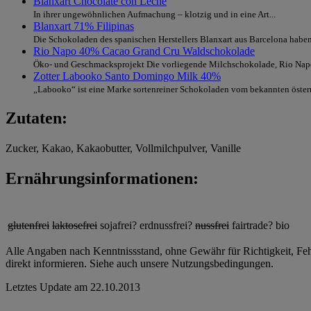
Blanxart Chocolate con Leche
In ihrer ungewöhnlichen Aufmachung – klotzig und in eine Art...
Blanxart 71% Filipinas
Die Schokoladen des spanischen Herstellers Blanxart aus Barcelona haben 
Rio Napo 40% Cacao Grand Cru Waldschokolade
Öko- und Geschmacksprojekt Die vorliegende Milchschokolade, Rio Nap
Zotter Labooko Santo Domingo Milk 40%
„Labooko“ ist eine Marke sortenreiner Schokoladen vom bekannten österre
Zutaten:
Zucker, Kakao, Kakaobutter, Vollmilchpulver, Vanille
Ernährungsinformationen:
glutenfrei
laktosefrei
sojafrei?
erdnussfrei?
nussfrei
fairtrade?
bio
Alle Angaben nach Kenntnissstand, ohne Gewähr für Richtigkeit, Fehle
direkt informieren. Siehe auch unsere Nutzungsbedingungen.
Letztes Update am
22.10.2013