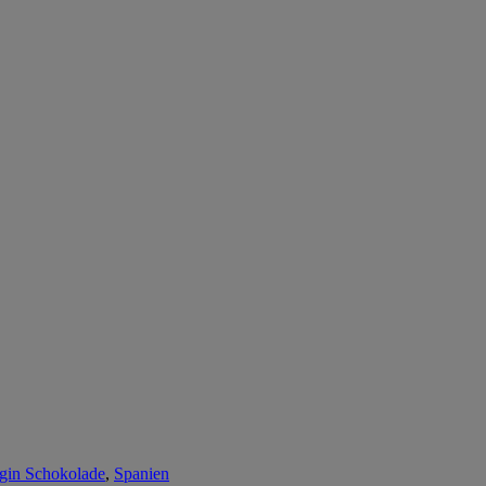
igin Schokolade
,
Spanien