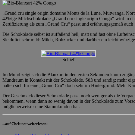
„Grand cru single origin domaine Monts de la Lune, Mutwanga, North 
42%ige Milchschokolade „Grand cru single origin Congo“ wird in einer
Zertifizierung als zum „Grand Cru“ passt und erfahrungsgemäß auch g
Die Schokolade selbst ist auffallend hell, matt und fast ohne Lufteinsc
Sie duftet sehr mild: Milch, Rohzucker und darüber ein leicht würziger
Schief
Im Mund zeigt sich die Blanxart in den ersten Sekunden kaum zugängl
Mundraum in Kontakt mit der Schokolade. Süß und sandig; mehr eig
halten sich für eine „Grand Cru“ doch sehr im Hintergrund. Mehr Ka
Der Geschmack dieser Schokolade passt noch weniger als die Verpackun
bekommen, wenn dann so wenig davon in der Schokolade zum Vorsche
möglicherweise seine Stammkunden hat.
...auf Chclt.net weiterlesen: