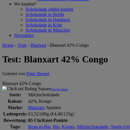
Wo kaufen?
Schokolade online kaufen
Schokolade in Berlin
Schokolade in Hamburg
Schokolade in Köln
Schokolade in München
Newsletter
Home
›
Tests
›
Blanxart
›
Blanxart 42% Congo
Test: Blanxart 42% Congo
Getestet von
Peter Berger
Blanxart 42% Congo
Wie wir testen
Sorte:
Milchschokolade
Kakao:
42%, Kongo
Marke:
Blanxart
, Spanien
Ladenpreis:
€3,52/100g (€4,40/125g)
Bewertung:
85 Chclt.net-Punkte
Tags:
Bean-to-Bar
,
Bio
,
Kongo
,
Milchschokolade
,
Single-Or