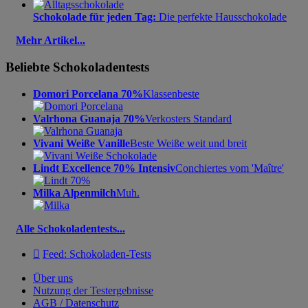
Schokolade für jeden Tag:
Die perfekte Hausschokolade
Mehr Artikel...
Beliebte Schokoladentests
Domori Porcelana 70%
Klassenbeste
Valrhona Guanaja 70%
Verkosters Standard
Vivani Weiße Vanille
Beste Weiße weit und breit
Lindt Excellence 70% Intensiv
Conchiertes vom 'Maître'
Milka Alpenmilch
Muh.
Alle Schokoladentests...

Feed: Schokoladen-Tests
Über uns
Nutzung der Testergebnisse
AGB / Datenschutz