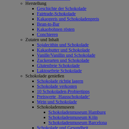
Herstellung
Geschichte der Schokolade
Fairtrade-Schokolade
Kakaopreis und Schokoladenpreis
Bean-to-Bar
Kakaobohnen rösten
Conchieren
Zutaten und Inhalt
Sojalecithin und Schokolade
Kakaobutter und Schokolade
Vanille/Vanillin und Schokolade
Zuckerarten und Schokolade
Glutenfreie Schokolade
Laktosefreie Schokolade
Schokolade genießen
Schokolade richtig lagern
Schokolade verkosten
10 Schokoladen-Probiertipps
Preiswerte ‚Hausschokolade‘
Wein und Schokolade
Schokoladenmuseen
Schokoladenmuseum Hamburg
Schokoladenmuseum Köln
Schokoladenmuseum Barcelona
Schokolade und Gesundheit