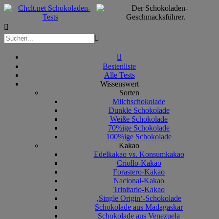



Bestenliste
Alle Tests
Wissenswert
Sorten
Milchschokolade
Dunkle Schokolade
Weiße Schokolade
70%ige Schokolade
100%ige Schokolade
Kakao
Edelkakao vs. Konsumkakao
Criollo-Kakao
Forastero-Kakao
Nacional-Kakao
Trinitario-Kakao
‚Single Origin‘-Schokolade
Schokolade aus Madagaskar
Schokolade aus Venezuela