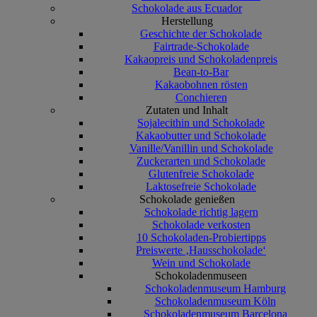
Schokolade aus Ecuador
Herstellung
Geschichte der Schokolade
Fairtrade-Schokolade
Kakaopreis und Schokoladenpreis
Bean-to-Bar
Kakaobohnen rösten
Conchieren
Zutaten und Inhalt
Sojalecithin und Schokolade
Kakaobutter und Schokolade
Vanille/Vanillin und Schokolade
Zuckerarten und Schokolade
Glutenfreie Schokolade
Laktosefreie Schokolade
Schokolade genießen
Schokolade richtig lagern
Schokolade verkosten
10 Schokoladen-Probiertipps
Preiswerte ‚Hausschokolade‘
Wein und Schokolade
Schokoladenmuseen
Schokoladenmuseum Hamburg
Schokoladenmuseum Köln
Schokoladenmuseum Barcelona