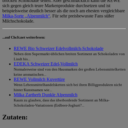
bröckelt Schokolade selten. Aber geschmacklich kann die REWE
sich gegen gleich teure Markenprodukte durchsetzen und ist
beispielsweise deutlich besser als die noch am ehesten vergleichbare
Milka-Sorte „Alpenmilch“
. Für sehr preisbewusste Fans süßer
Milchschokolade.
...auf Chclt.net weiterlesen:
REWE Bio Schweizer Edelvollmilch-Schokolade
Neben dem Supermarkt-üblichen breiten Sortiment an Schokoladen von
Lindt bis...
EDEKA Schweizer Edel-Vollmilch
Normalerweise sind von den Hausmarken der großen Lebensmittelketten
keine aromatischen...
REWE Vollmilch Kuvertüre
Wenn Lebensmittelhandelsketten sich bei ihren Billigprodukten nicht
hinter Kunstnamen wie...
Milka Zartherb Dunkle Alpenmilch
Kaum zu glauben, dass das überbordende Sortiment an Milka-
Schokoladen-Variationen (Erdbeer-Joghurt?...
Zutaten: