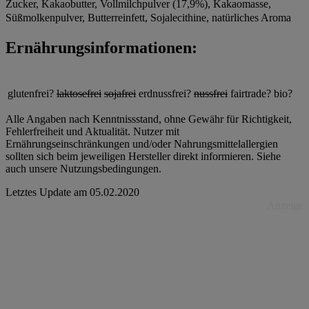
Zucker, Kakaobutter, Vollmilchpulver (17,9%), Kakaomasse,
Süßmolkenpulver, Butterreinfett, Sojalecithine, natürliches Aroma
Ernährungsinformationen:
glutenfrei?
laktosefrei
sojafrei
erdnussfrei?
nussfrei
fairtrade?
bio?
Alle Angaben nach Kenntnissstand, ohne Gewähr für Richtigkeit,
Fehlerfreiheit und Aktualität. Nutzer mit
Ernährungseinschränkungen und/oder Nahrungsmittelallergien
sollten sich beim jeweiligen Hersteller direkt informieren. Siehe
auch unsere Nutzungsbedingungen.
Letztes Update am
05.02.2020
Anzeige