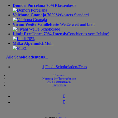
Domori Porcelana 70%
Klassenbeste
Valrhona Guanaja 70%
Verkosters Standard
Vivani Weiße Vanille
Beste Weiße weit und breit
Lindt Excellence 70% Intensiv
Conchiertes vom 'Maître'
Milka Alpenmilch
Muh.
Alle Schokoladentests...

Feed: Schokoladen-Tests
Über uns
Nutzung der Testergebnisse
AGB / Datenschutz
Impressum


↑