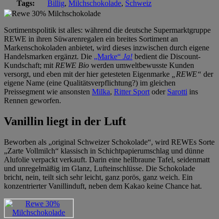
Tags:
Billig
,
Milchschokolade
,
Schweiz
Sortimentspolitik ist alles: während die deutsche Supermarktgruppe
REWE in ihren Süwarenregalen ein breites Sortiment an
Markenschokoladen anbietet, wird dieses inzwischen durch eigene
Handelsmarken ergänzt. Die
„Marke“
Ja!
bedient die Discount-
Kundschaft; mit
REWE Bio
werden umweltbewusste Kunden
versorgt, und eben mit der hier getesteten Eigenmarke
„REWE“
der
eigene Name (eine Qualitätsverpflichtung?) im gleichen
Preissegment wie ansonsten
Milka
,
Ritter Sport
oder
Sarotti
ins
Rennen geworfen.
Vanillin liegt in der Luft
Beworben als „original Schweizer Schokolade“, wird REWEs Sorte
„Zarte Vollmilch“ klassisch in Schichtpapierumschlag und dünne
Alufolie verpackt verkauft. Darin eine hellbraune Tafel, seidenmatt
und unregelmäßig im Glanz, Lufteinschlüsse. Die Schokolade
bricht, nein, teilt sich sehr leicht, ganz porös, ganz weich. Ein
konzentrierter Vanillinduft, neben dem Kakao keine Chance hat.