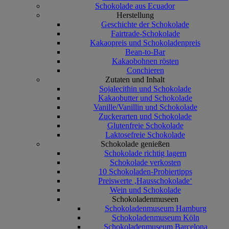
Schokolade aus Ecuador
Herstellung
Geschichte der Schokolade
Fairtrade-Schokolade
Kakaopreis und Schokoladenpreis
Bean-to-Bar
Kakaobohnen rösten
Conchieren
Zutaten und Inhalt
Sojalecithin und Schokolade
Kakaobutter und Schokolade
Vanille/Vanillin und Schokolade
Zuckerarten und Schokolade
Glutenfreie Schokolade
Laktosefreie Schokolade
Schokolade genießen
Schokolade richtig lagern
Schokolade verkosten
10 Schokoladen-Probiertipps
Preiswerte ‚Hausschokolade‘
Wein und Schokolade
Schokoladenmuseen
Schokoladenmuseum Hamburg
Schokoladenmuseum Köln
Schokoladenmuseum Barcelona