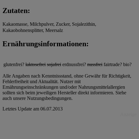
Zutaten:
Kakaomasse, Milchpulver, Zucker, Sojalezithin,
Kakaobohnensplitter, Meersalz
Ernährungsinformationen:
glutenfrei?
laktosefrei
sojafrei
erdnussfrei?
nussfrei
fairtrade?
bio?
Alle Angaben nach Kenntnissstand, ohne Gewähr für Richtigkeit,
Fehlerfreiheit und Aktualität. Nutzer mit
Ernährungseinschränkungen und/oder Nahrungsmittelallergien
sollten sich beim jeweiligen Hersteller direkt informieren. Siehe
auch unsere Nutzungsbedingungen.
Letztes Update am
06.07.2013
Anzeige