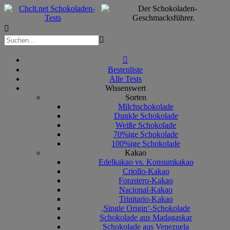



Bestenliste
Alle Tests
Wissenswert
Sorten
Milchschokolade
Dunkle Schokolade
Weiße Schokolade
70%ige Schokolade
100%ige Schokolade
Kakao
Edelkakao vs. Konsumkakao
Criollo-Kakao
Forastero-Kakao
Nacional-Kakao
Trinitario-Kakao
‚Single Origin‘-Schokolade
Schokolade aus Madagaskar
Schokolade aus Venezuela