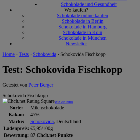
Schokolade und Gesundheit
Wo kaufen?
Schokolade online kaufen
Schokolade in Berlin
Schokolade in Hamburg
Schokolade in Köln
Schokolade in München
Newsletter
Home
›
Tests
›
Schokovida
›
Schokovida Fischkopp
Test: Schokovida Fischkopp
Getestet von
Peter Berger
Schokovida Fischkopp
Wie wir testen
Sorte:
Milchschokolade
Kakao:
45%
Marke:
Schokovida
, Deutschland
Ladenpreis:
€5,95/100g
Bewertung:
87 Chclt.net-Punkte