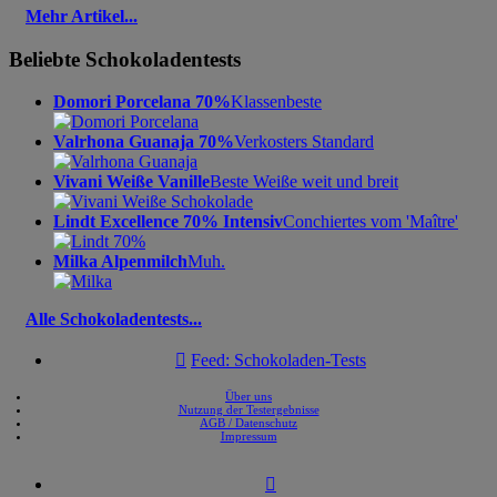
Mehr Artikel...
Beliebte Schokoladentests
Domori Porcelana 70%
Klassenbeste
Valrhona Guanaja 70%
Verkosters Standard
Vivani Weiße Vanille
Beste Weiße weit und breit
Lindt Excellence 70% Intensiv
Conchiertes vom 'Maître'
Milka Alpenmilch
Muh.
Alle Schokoladentests...

Feed: Schokoladen-Tests
Über uns
Nutzung der Testergebnisse
AGB / Datenschutz
Impressum
