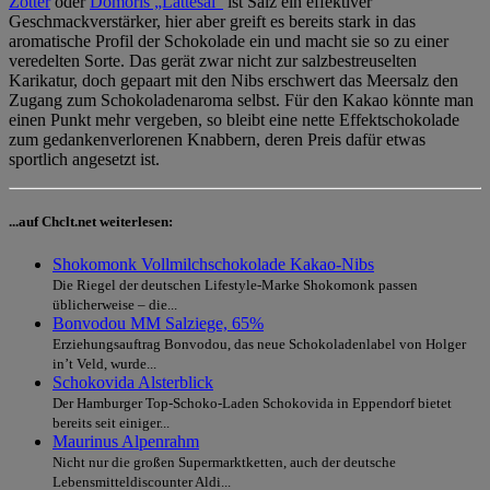
Zotter
oder
Domoris „Lattesal“
ist Salz ein effektiver
Geschmackverstärker, hier aber greift es bereits stark in das
aromatische Profil der Schokolade ein und macht sie so zu einer
veredelten Sorte. Das gerät zwar nicht zur salzbestreuselten
Karikatur, doch gepaart mit den Nibs erschwert das Meersalz den
Zugang zum Schokoladenaroma selbst. Für den Kakao könnte man
einen Punkt mehr vergeben, so bleibt eine nette Effektschokolade
zum gedankenverlorenen Knabbern, deren Preis dafür etwas
sportlich angesetzt ist.
...auf Chclt.net weiterlesen:
Shokomonk Vollmilchschokolade Kakao-Nibs
Die Riegel der deutschen Lifestyle-Marke Shokomonk passen
üblicherweise – die...
Bonvodou MM Salziege, 65%
Erziehungsauftrag Bonvodou, das neue Schokoladenlabel von Holger
in’t Veld, wurde...
Schokovida Alsterblick
Der Hamburger Top-Schoko-Laden Schokovida in Eppendorf bietet
bereits seit einiger...
Maurinus Alpenrahm
Nicht nur die großen Supermarktketten, auch der deutsche
Lebensmitteldiscounter Aldi...