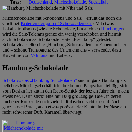
Tags:
Deutschland
,
Milchschokolade
,
Spezialität
Milchschokolade mit Schokonibs und Salz – erfüllt das noch die
Chclt.net-
Kriterien der ‚puren‘ Schokoladentests
? Mit etwas
Lokalpatriotismus (wie die Schokolade, bin auch ich
Hamburger
)
wird die Salz-Toleranzgrenze ein wenig verschoben und hiermit
auch Schokovidas Schokoladensorte „Fischkopp“ getestet.
Schokovida stellt seine „Hamburg-Schokoladen“ in Eppendorf her
und – schöne Transparenz des Unternehmens – verwendet dazu
Kuvertüre von
Valrhona
und Lubeca.
Hamburg-Schokolade
Schokovoidas „Hamburg Schokoladen“
sind in ganz Hamburg als
beliebtes Mitbringsel erhältlich: ihre braune Pappschachtel fügt sich
vom Design her gut in den Retro-Schick der letzten Jahre ein, macht
etwas her. Darin steckt eine mit 100g großzügige Tafel, in deren
unebener Rückseite noch viele Luftbläschen sichtbar sind. Nicht
ganz harter Bruch, auch etwas porös an der Kante. In der Nase ein
recht schwacher Duft, Karamell überwiegt.