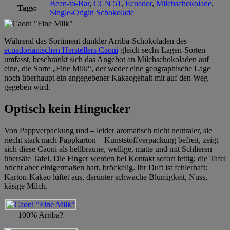
Bean-to-Bar
,
CCN 51
,
Ecuador
,
Milchschokolade
,
Tags:
Single-Origin Schokolade
Während das Sortiment dunkler Arriba-Schokoladen des
ecuadorianischen Herstellers Caoni
gleich sechs Lagen-Sorten
umfasst, beschränkt sich das Angebot an Milchschokoladen auf
eine, die Sorte „Fine Milk“, der weder eine geographische Lage
noch überhaupt ein angegebener Kakaogehalt mit auf den Weg
gegeben wird.
Optisch kein Hingucker
Von Pappverpackung und – leider aromatisch nicht neutraler, sie
riecht stark nach Pappkarton – Kunststoffverpackung befreit, zeigt
sich diese Caoni als hellbraune, wellige, matte und mit Schlieren
übersäte Tafel. Die Finger werden bei Kontakt sofort fettig; die Tafel
bricht aber einigermaßen hart, bröckelig. Ihr Duft ist fehlerhaft:
Karton-Kakao lüftet aus, darunter schwache Blumigkeit, Nuss,
käsige Milch.
100% Arriba?