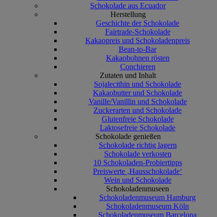
Schokolade aus Ecuador
Herstellung
Geschichte der Schokolade
Fairtrade-Schokolade
Kakaopreis und Schokoladenpreis
Bean-to-Bar
Kakaobohnen rösten
Conchieren
Zutaten und Inhalt
Sojalecithin und Schokolade
Kakaobutter und Schokolade
Vanille/Vanillin und Schokolade
Zuckerarten und Schokolade
Glutenfreie Schokolade
Laktosefreie Schokolade
Schokolade genießen
Schokolade richtig lagern
Schokolade verkosten
10 Schokoladen-Probiertipps
Preiswerte ‚Hausschokolade‘
Wein und Schokolade
Schokoladenmuseen
Schokoladenmuseum Hamburg
Schokoladenmuseum Köln
Schokoladenmuseum Barcelona