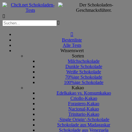



Bestenliste
Alle Tests
Wissenswert
Sorten
Milchschokolade
Dunkle Schokolade
Weiße Schokolade
70%ige Schokolade
100%ige Schokolade
Kakao
Edelkakao vs. Konsumkakao
Criollo-Kakao
Forastero-Kakao
Nacional-Kakao
Trinitario-Kakao
‚Single Origin‘-Schokolade
Schokolade aus Madagaskar
Schokolade aus Venezuela