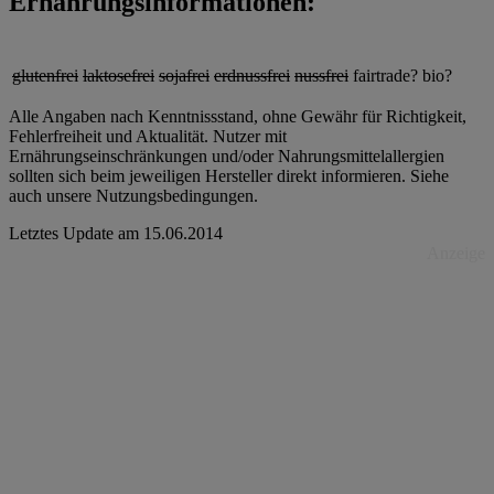
Ernährungsinformationen:
glutenfrei
laktosefrei
sojafrei
erdnussfrei
nussfrei
fairtrade?
bio?
Alle Angaben nach Kenntnissstand, ohne Gewähr für Richtigkeit,
Fehlerfreiheit und Aktualität. Nutzer mit
Ernährungseinschränkungen und/oder Nahrungsmittelallergien
sollten sich beim jeweiligen Hersteller direkt informieren. Siehe
auch unsere Nutzungsbedingungen.
Letztes Update am
15.06.2014
Anzeige