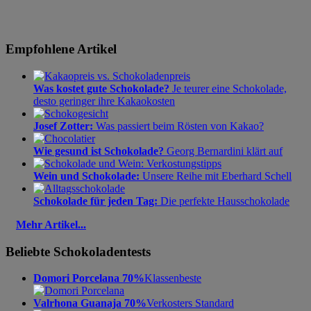
Empfohlene Artikel
Was kostet gute Schokolade?
Je teurer eine Schokolade,
desto geringer ihre Kakaokosten
Josef Zotter:
Was passiert beim Rösten von Kakao?
Wie gesund ist Schokolade?
Georg Bernardini klärt auf
Wein und Schokolade:
Unsere Reihe mit Eberhard Schell
Schokolade für jeden Tag:
Die perfekte Hausschokolade
Mehr Artikel...
Beliebte Schokoladentests
Domori Porcelana 70%
Klassenbeste
Valrhona Guanaja 70%
Verkosters Standard