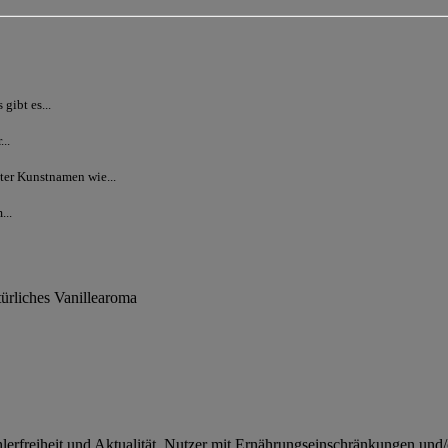
gibt es...
..
ter Kunstnamen wie...
...
türliches Vanillearoma
rfreiheit und Aktualität. Nutzer mit Ernährungseinschränkungen und/od