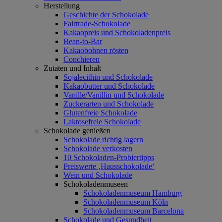
Herstellung
Geschichte der Schokolade
Fairtrade-Schokolade
Kakaopreis und Schokoladenpreis
Bean-to-Bar
Kakaobohnen rösten
Conchieren
Zutaten und Inhalt
Sojalecithin und Schokolade
Kakaobutter und Schokolade
Vanille/Vanillin und Schokolade
Zuckerarten und Schokolade
Glutenfreie Schokolade
Laktosefreie Schokolade
Schokolade genießen
Schokolade richtig lagern
Schokolade verkosten
10 Schokoladen-Probiertipps
Preiswerte ‚Hausschokolade‘
Wein und Schokolade
Schokoladenmuseen
Schokoladenmuseum Hamburg
Schokoladenmuseum Köln
Schokoladenmuseum Barcelona
Schokolade und Gesundheit