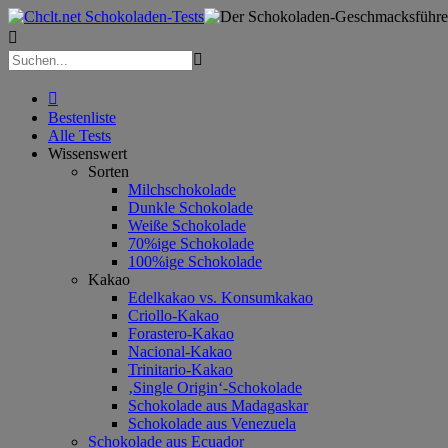



Bestenliste
Alle Tests
Wissenswert
Sorten
Milchschokolade
Dunkle Schokolade
Weiße Schokolade
70%ige Schokolade
100%ige Schokolade
Kakao
Edelkakao vs. Konsumkakao
Criollo-Kakao
Forastero-Kakao
Nacional-Kakao
Trinitario-Kakao
‚Single Origin‘-Schokolade
Schokolade aus Madagaskar
Schokolade aus Venezuela
Schokolade aus Ecuador