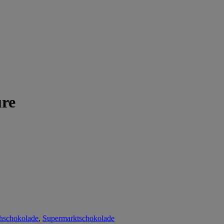
üre
hschokolade
,
Supermarktschokolade