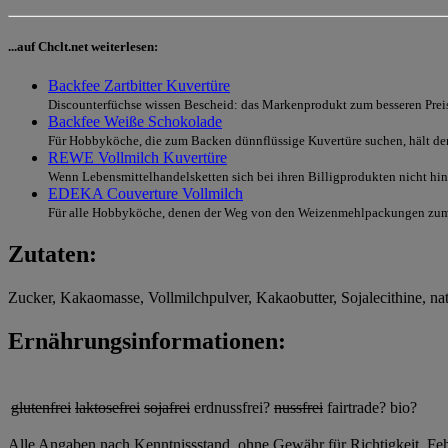
...auf Chclt.net weiterlesen:
Backfee Zartbitter Kuvertüre
Discounterfüchse wissen Bescheid: das Markenprodukt zum besseren Preis 
Backfee Weiße Schokolade
Für Hobbyköche, die zum Backen dünnflüssige Kuvertüre suchen, hält der.
REWE Vollmilch Kuvertüre
Wenn Lebensmittelhandelsketten sich bei ihren Billigprodukten nicht hin
EDEKA Couverture Vollmilch
Für alle Hobbyköche, denen der Weg von den Weizenmehlpackungen zum
Zutaten:
Zucker, Kakaomasse, Vollmilchpulver, Kakaobutter, Sojalecithine, na
Ernährungsinformationen:
glutenfrei
laktosefrei
sojafrei
erdnussfrei?
nussfrei
fairtrade?
bio?
Alle Angaben nach Kenntnissstand, ohne Gewähr für Richtigkeit, Fehle