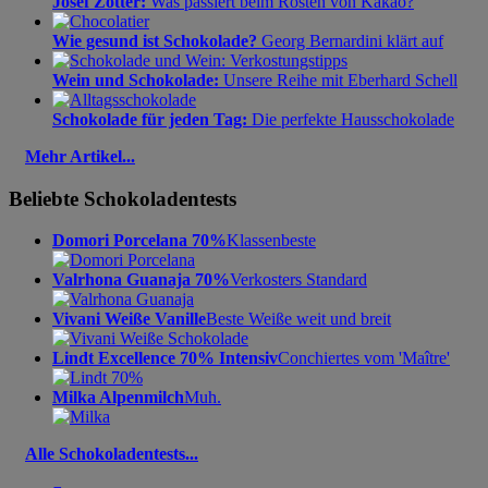
Josef Zotter:
Was passiert beim Rösten von Kakao?
Wie gesund ist Schokolade?
Georg Bernardini klärt auf
Wein und Schokolade:
Unsere Reihe mit Eberhard Schell
Schokolade für jeden Tag:
Die perfekte Hausschokolade
Mehr Artikel...
Beliebte Schokoladentests
Domori Porcelana 70%
Klassenbeste
Valrhona Guanaja 70%
Verkosters Standard
Vivani Weiße Vanille
Beste Weiße weit und breit
Lindt Excellence 70% Intensiv
Conchiertes vom 'Maître'
Milka Alpenmilch
Muh.
Alle Schokoladentests...