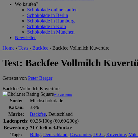
Wo kaufen?
Schokolade online kaufen
Schokolade in Berlin
Schokolade in Hamburg
Schokolade in Köln
Schokolade in München
Newsletter
Home
›
Tests
›
Backfee
›
Backfee Vollmilch Kuvertüre
Test: Backfee Vollmilch Kuvert
Getestet von
Peter Berger
Backfee Vollmilch Kuvertüre
Wie wir testen
Sorte:
Milchschokolade
Kakao:
38%
Marke:
Backfee
, Deutschland
Ladenpreis:
€0,35/100g (€0,69/200g)
Bewertung:
71 Chclt.net-Punkte
Tags:
Billig
,
Deutschland
,
Discounter
,
DLG
,
Kuvertüre
,
Milc