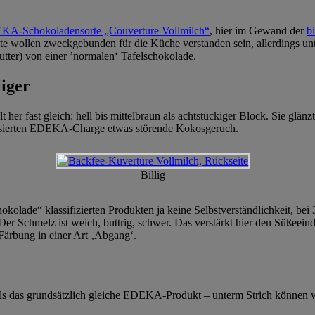
EDEKA-Schokoladensorte „Couverture Vollmilch“
, hier im Gewand der
b
e wollen zweckgebunden für die Küche verstanden sein, allerdings un
utter) von einer ’normalen‘ Tafelschokolade.
liger
fast gleich: hell bis mittelbraun als achtstückiger Block. Sie glänzt s
ezensierten EDEKA-Charge etwas störende Kokosgeruch.
Billig
schokolade“ klassifizierten Produkten ja keine Selbstverständlichkeit,
Der Schmelz ist weich, buttrig, schwer. Das verstärkt hier den Süßeein
Färbung in einer Art ‚Abgang‘.
 als das grundsätzlich gleiche EDEKA-Produkt – unterm Strich können 