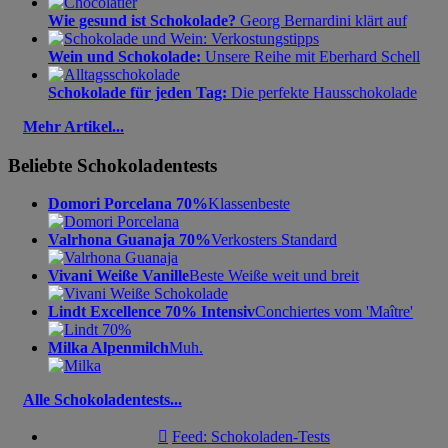
Wie gesund ist Schokolade?
Georg Bernardini klärt auf
Wein und Schokolade:
Unsere Reihe mit Eberhard Schell
Schokolade für jeden Tag:
Die perfekte Hausschokolade
Mehr Artikel...
Beliebte Schokoladentests
Domori Porcelana 70%
Klassenbeste
Valrhona Guanaja 70%
Verkosters Standard
Vivani Weiße Vanille
Beste Weiße weit und breit
Lindt Excellence 70% Intensiv
Conchiertes vom 'Maître'
Milka Alpenmilch
Muh.
Alle Schokoladentests...

Feed: Schokoladen-Tests