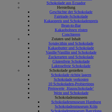
Schokolade aus Ecuador
Herstellung
Geschichte der Schokolade
Fairtrade-Schokolade
Kakaopreis und Schokoladenpreis
Bean-to-Bar
Kakaobohnen rösten
Conchieren
Zutaten und Inhalt
Sojalecithin und Schokolade
Kakaobutter und Schokolade
Vanille/Vanillin und Schokolade
Zuckerarten und Schokolade
Glutenfreie Schokolade
Laktosefreie Schokolade
Schokolade genießen
Schokolade richtig lagern
Schokolade verkosten
10 Schokoladen-Probiertipps
Preiswerte ‚Hausschokolade‘
Wein und Schokolade
Schokoladenmuseen
Schokoladenmuseum Hamburg
Schokoladenmuseum Köln
Schokoladenmuseum Barcelona