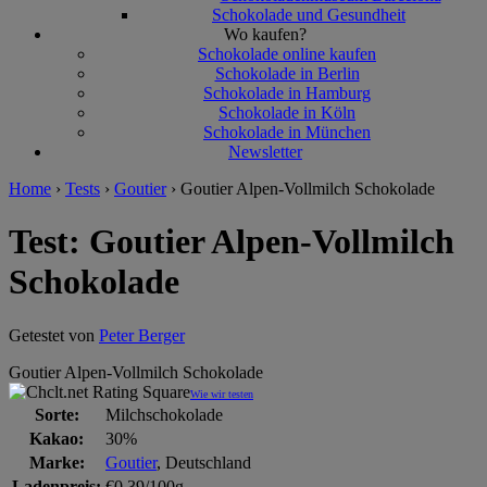
Schokolade und Gesundheit
Wo kaufen?
Schokolade online kaufen
Schokolade in Berlin
Schokolade in Hamburg
Schokolade in Köln
Schokolade in München
Newsletter
Home
›
Tests
›
Goutier
›
Goutier Alpen-Vollmilch Schokolade
Test: Goutier Alpen-Vollmilch
Schokolade
Getestet von
Peter Berger
Goutier Alpen-Vollmilch Schokolade
Wie wir testen
Sorte:
Milchschokolade
Kakao:
30%
Marke:
Goutier
, Deutschland
Ladenpreis:
€0,39/100g