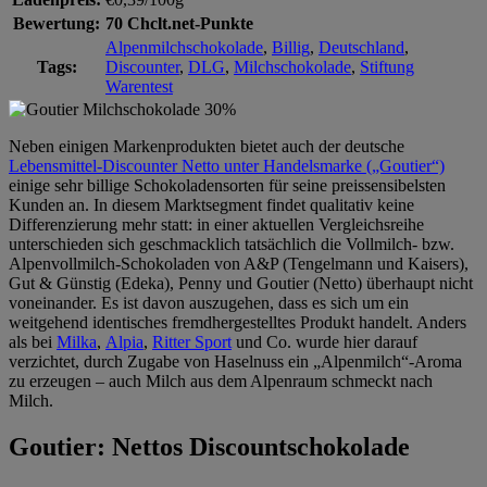
Bewertung:
70 Chclt.net-Punkte
Alpenmilchschokolade
,
Billig
,
Deutschland
,
Tags:
Discounter
,
DLG
,
Milchschokolade
,
Stiftung
Warentest
Neben einigen Markenprodukten bietet auch der deutsche
Lebensmittel-Discounter Netto unter Handelsmarke („Goutier“)
einige sehr billige Schokoladensorten für seine preissensibelsten
Kunden an. In diesem Marktsegment findet qualitativ keine
Differenzierung mehr statt: in einer aktuellen Vergleichsreihe
unterschieden sich geschmacklich tatsächlich die Vollmilch- bzw.
Alpenvollmilch-Schokoladen von A&P (Tengelmann und Kaisers),
Gut & Günstig (Edeka), Penny und Goutier (Netto) überhaupt nicht
voneinander. Es ist davon auszugehen, dass es sich um ein
weitgehend identisches fremdhergestelltes Produkt handelt. Anders
als bei
Milka
,
Alpia
,
Ritter Sport
und Co. wurde hier darauf
verzichtet, durch Zugabe von Haselnuss ein „Alpenmilch“-Aroma
zu erzeugen – auch Milch aus dem Alpenraum schmeckt nach
Milch.
Goutier: Nettos Discountschokolade