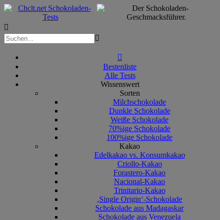



Bestenliste
Alle Tests
Wissenswert
Sorten
Milchschokolade
Dunkle Schokolade
Weiße Schokolade
70%ige Schokolade
100%ige Schokolade
Kakao
Edelkakao vs. Konsumkakao
Criollo-Kakao
Forastero-Kakao
Nacional-Kakao
Trinitario-Kakao
‚Single Origin‘-Schokolade
Schokolade aus Madagaskar
Schokolade aus Venezuela