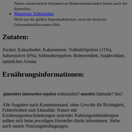
Neben einem breiten Sortiment an Markenschokoladen bieten auch die
deutschen...
Maurinus Alpenrahm
Nicht nur die großen Supermarktketten, auch der deutsche
Lebensmitteldiscounter Aldi...
Zutaten:
Zucker, Kakaobutter, Kakaomasse, Vollmilchpulver (11%),
Sahnepulver (6%), Süßmolkenpulver, Butterreinfett, Sojalecithine,
natürliches Aroma
Ernährungsinformationen:
glutenfrei
laktosefrei
sojafrei
erdnussfrei?
nussfrei
fairtrade?
bio?
Alle Angaben nach Kenntnissstand, ohne Gewähr für Richtigkeit,
Fehlerfreiheit und Aktualität. Nutzer mit
Ernährungseinschränkungen und/oder Nahrungsmittelallergien
sollten sich beim jeweiligen Hersteller direkt informieren. Siehe
auch unsere Nutzungsbedingungen.