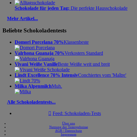
Schokolade für jeden Tag:
Die perfekte Hausschokolade
Mehr Artikel...
Beliebte Schokoladentests
Domori Porcelana 70%
Klassenbeste
Valrhona Guanaja 70%
Verkosters Standard
Vivani Weiße Vanille
Beste Weiße weit und breit
Lindt Excellence 70% Intensiv
Conchiertes vom 'Maître'
Milka Alpenmilch
Muh.
Alle Schokoladentests...

Feed: Schokoladen-Tests
Über uns
Nutzung der Testergebnisse
AGB / Datenschutz
Impressum