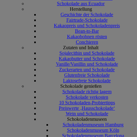
Schokolade aus Ecuador
Herstellung
Geschichte der Schokolade
Fairtrade-Schokolade
Kakaopreis und Schokoladenpreis
Bean-to-Bar
Kakaobohnen rösten
Conchieren
Zutaten und Inhalt
Sojalecithin und Schokolade
Kakaobutter und Schokolade
Vanille/Vanillin und Schokolade
Zuckerarten und Schokolade
Glutenfreie Schokolade
Laktosefreie Schokolade
Schokolade genießen
Schokolade richtig lagern
Schokolade verkosten
10 Schokoladen-Probiertipps
Preiswerte ‚Hausschokolade‘
Wein und Schokolade
Schokoladenmuseen
Schokoladenmuseum Hamburg
Schokoladenmuseum Köln
Schokoladenmuseum Barcelona