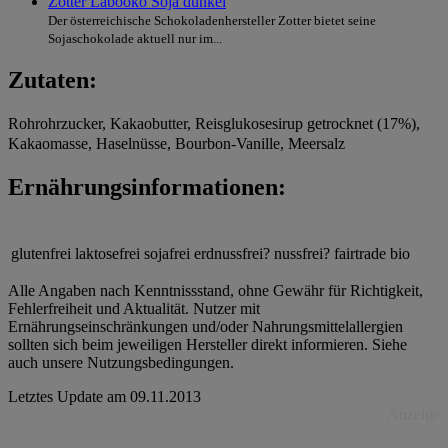
Zotter Labooko Soja dunkel
Der österreichische Schokoladenhersteller Zotter bietet seine
Sojaschokolade aktuell nur im...
Zutaten:
Rohrohrzucker, Kakaobutter, Reisglukosesirup getrocknet (17%),
Kakaomasse, Haselnüsse, Bourbon-Vanille, Meersalz
Ernährungsinformationen:
glutenfrei
laktosefrei
sojafrei
erdnussfrei?
nussfrei?
fairtrade
bio
Alle Angaben nach Kenntnissstand, ohne Gewähr für Richtigkeit,
Fehlerfreiheit und Aktualität. Nutzer mit
Ernährungseinschränkungen und/oder Nahrungsmittelallergien
sollten sich beim jeweiligen Hersteller direkt informieren. Siehe
auch unsere Nutzungsbedingungen.
Letztes Update am
09.11.2013
Anzeige