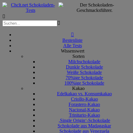



Bestenliste
Alle Tests
Wissenswert
Sorten
Milchschokolade
Dunkle Schokolade
Weiße Schokolade
70%ige Schokolade
100%ige Schokolade
Kakao
Edelkakao vs. Konsumkakao
Criollo-Kakao
Forastero-Kakao
Nacional-Kakao
Trinitario-Kakao
‚Single Origin‘-Schokolade
Schokolade aus Madagaskar
Schokolade aus Venezuela