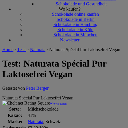
Schokolade und Gesundheit
Wo kaufen?
Schokolade online kaufen
Schokolade in Berlin
Schokolade in Hamburg
Schokolade in Köln
Schokolade in München
Newsletter
Home
›
Tests
›
Naturata
›
Naturata Spécial Pur Laktosefrei Vegan
Test: Naturata Spécial Pur
Laktosefrei Vegan
Getestet von
Peter Berger
Naturata Spécial Pur Laktosefrei Vegan
Wie wir testen
Sorte:
Milchschokolade
Kakao:
41%
Marke:
Naturata
, Schweiz
Ladenpreis:
€2,89/100g