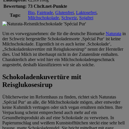
Bewertung:
73 Chclt.net-Punkte
Bio
,
Fairtrade
,
Glutenfrei
,
Laktosefrei
,
Tags:
Milchschokolade
,
Schweiz
,
Sojafrei
Um es vorwegzunehmen: die für die deutsche Biomarke
Naturata
in
der Schweiz hergestellte Schokoladensorte ‚Spécial Pur‘ ist keine
Milchschokolade. Eigentlich ist es auch keine ‚Schokolade‘,
„Schokoladenkuvertüre mit Reisglukosesirup“ nennt der Hersteller
dies. Und Milch ist überhaupt nicht in der Zutatenliste enthalten.
Charakterlich aber wird hier ein Milchschokoladengeschmack
angestrebt, deshalb klassifizieren wir sie als solche.
Schokoladenkuvertüre mit
Reisglukosesirup
Üblicherweise im Reformhaus zu finden, richtet sich Naturatas
‚Spécial Pur‘ an alle, die Milchschokolade mögen, aber entweder
keine Kuhmilch vertragen oder sich vegan ernähren möchten. Ihre
Verpackung scheint entsprechend auch mehr auf ein
Gesundheitsprodukt als auf eine Schokolade zu verweisen. In
Papierumschlag und weißem Kunststofftütchen steckt eine sehr hell
braune, matte Schokoladentafel. Sie bricht mittelhart mit ganz