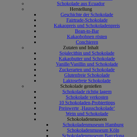
Schokolade aus Ecuador
Herstellung
Geschichte der Schokolade
Fairtrade-Schokolade
Kakaopreis und Schokoladenpreis
Bean-to-Bar
Kakaobohnen rösten
Conchieren
Zutaten und Inhalt
Sojalecithin und Schokolade
Kakaobutter und Schokolade
Vanille/Vanillin und Schokolade
Zuckerarten und Schokolade
Glutenfreie Schokolade
Laktosefreie Schokolade
Schokolade genießen
Schokolade richtig lagern
Schokolade verkosten
10 Schokoladen-Probiertipps
Preiswerte ‚Hausschokolade‘
Wein und Schokolade
Schokoladenmuseen
Schokoladenmuseum Hamburg
Schokoladenmuseum Köln
Schokoladenmuseum Barcelona