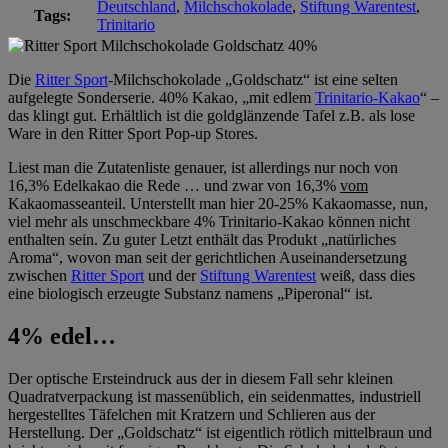
Deutschland
,
Milchschokolade
,
Stiftung Warentest
,
Tags:
Trinitario
Die
Ritter Sport
-Milchschokolade „Goldschatz“ ist eine selten
aufgelegte Sonderserie. 40% Kakao, „mit edlem
Trinitario-Kakao
“ –
das klingt gut. Erhältlich ist die goldglänzende Tafel z.B. als lose
Ware in den Ritter Sport Pop-up Stores.
Liest man die Zutatenliste genauer, ist allerdings nur noch von
16,3% Edelkakao die Rede … und zwar von 16,3%
vom
Kakaomasseanteil. Unterstellt man hier 20-25% Kakaomasse, nun,
viel mehr als unschmeckbare 4% Trinitario-Kakao können nicht
enthalten sein. Zu guter Letzt enthält das Produkt „natürliches
Aroma“, wovon man seit der gerichtlichen Auseinandersetzung
zwischen
Ritter Sport
und der
Stiftung Warentest
weiß, dass dies
eine biologisch erzeugte Substanz namens „Piperonal“ ist.
4% edel…
Der optische Ersteindruck aus der in diesem Fall sehr kleinen
Quadratverpackung ist massenüblich, ein seidenmattes, industriell
hergestelltes Täfelchen mit Kratzern und Schlieren aus der
Herstellung. Der „Goldschatz“ ist eigentlich rötlich mittelbraun und