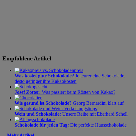
Empfohlene Artikel
Was kostet gute Schokolade?
Je teurer eine Schokolade,
desto geringer ihre Kakaokosten
Josef Zotter:
Was passiert beim Rösten von Kakao?
Wie gesund ist Schokolade?
Georg Bernardini klärt auf
Wein und Schokolade:
Unsere Reihe mit Eberhard Schell
Schokolade für jeden Tag:
Die perfekte Hausschokolade
Mehr Artikel...