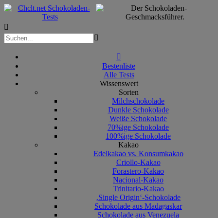



Bestenliste
Alle Tests
Wissenswert
Sorten
Milchschokolade
Dunkle Schokolade
Weiße Schokolade
70%ige Schokolade
100%ige Schokolade
Kakao
Edelkakao vs. Konsumkakao
Criollo-Kakao
Forastero-Kakao
Nacional-Kakao
Trinitario-Kakao
‚Single Origin‘-Schokolade
Schokolade aus Madagaskar
Schokolade aus Venezuela