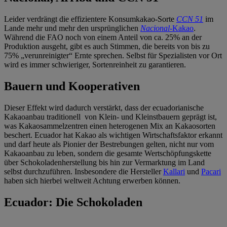
Leider verdrängt die effizientere Konsumkakao-Sorte
CCN 51
im
Lande mehr und mehr den ursprünglichen
Nacional
-Kakao
.
Während die FAO noch von einem Anteil von ca. 25% an der
Produktion ausgeht, gibt es auch Stimmen, die bereits von bis zu
75% „verunreinigter“ Ernte sprechen. Selbst für Spezialisten vor Ort
wird es immer schwieriger, Sortenreinheit zu garantieren.
Bauern und Kooperativen
Dieser Effekt wird dadurch verstärkt, dass der ecuadorianische
Kakaoanbau traditionell von Klein- und Kleinstbauern geprägt ist,
was Kakaosammelzentren einen heterogenen Mix an Kakaosorten
beschert. Ecuador hat Kakao als wichtigen Wirtschaftsfaktor erkannt
und darf heute als Pionier der Bestrebungen gelten, nicht nur vom
Kakaoanbau zu leben, sondern die gesamte Wertschöpfungskette
über Schokoladenherstellung bis hin zur Vermarktung im Land
selbst durchzuführen. Insbesondere die Hersteller
Kallari
und
Pacari
haben sich hierbei weltweit Achtung erwerben können.
Ecuador: Die Schokoladen