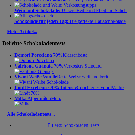
Wein und Schokolade:
Unsere Reihe mit Eberhard Schell
Schokolade für jeden Tag:
Die perfekte Hausschokolade
Mehr Artikel...
Beliebte Schokoladentests
Domori Porcelana 70%
Klassenbeste
Valrhona Guanaja 70%
Verkosters Standard
Vivani Weiße Vanille
Beste Weiße weit und breit
Lindt Excellence 70% Intensiv
Conchiertes vom 'Maître'
Milka Alpenmilch
Muh.
Alle Schokoladentests...

Feed: Schokoladen-Tests
Über uns