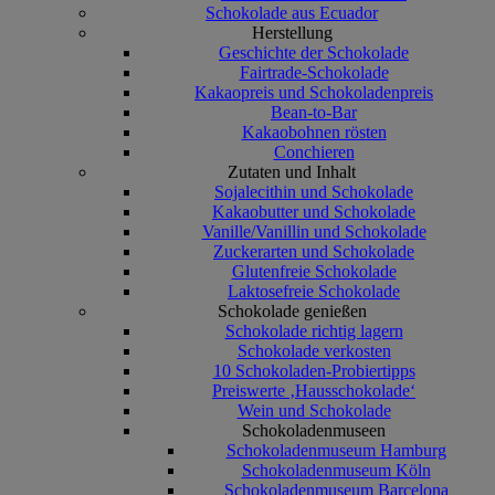
Schokolade aus Ecuador
Herstellung
Geschichte der Schokolade
Fairtrade-Schokolade
Kakaopreis und Schokoladenpreis
Bean-to-Bar
Kakaobohnen rösten
Conchieren
Zutaten und Inhalt
Sojalecithin und Schokolade
Kakaobutter und Schokolade
Vanille/Vanillin und Schokolade
Zuckerarten und Schokolade
Glutenfreie Schokolade
Laktosefreie Schokolade
Schokolade genießen
Schokolade richtig lagern
Schokolade verkosten
10 Schokoladen-Probiertipps
Preiswerte ‚Hausschokolade‘
Wein und Schokolade
Schokoladenmuseen
Schokoladenmuseum Hamburg
Schokoladenmuseum Köln
Schokoladenmuseum Barcelona