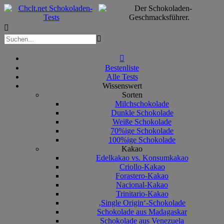



Bestenliste
Alle Tests
Wissenswert
Sorten
Milchschokolade
Dunkle Schokolade
Weiße Schokolade
70%ige Schokolade
100%ige Schokolade
Kakao
Edelkakao vs. Konsumkakao
Criollo-Kakao
Forastero-Kakao
Nacional-Kakao
Trinitario-Kakao
‚Single Origin‘-Schokolade
Schokolade aus Madagaskar
Schokolade aus Venezuela