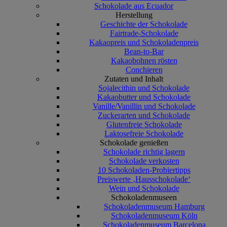
Schokolade aus Ecuador
Herstellung
Geschichte der Schokolade
Fairtrade-Schokolade
Kakaopreis und Schokoladenpreis
Bean-to-Bar
Kakaobohnen rösten
Conchieren
Zutaten und Inhalt
Sojalecithin und Schokolade
Kakaobutter und Schokolade
Vanille/Vanillin und Schokolade
Zuckerarten und Schokolade
Glutenfreie Schokolade
Laktosefreie Schokolade
Schokolade genießen
Schokolade richtig lagern
Schokolade verkosten
10 Schokoladen-Probiertipps
Preiswerte ‚Hausschokolade‘
Wein und Schokolade
Schokoladenmuseen
Schokoladenmuseum Hamburg
Schokoladenmuseum Köln
Schokoladenmuseum Barcelona