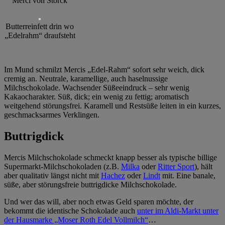
Merci von Storck
Butterreinfett drin wo
„Edelrahm“ draufsteht
Im Mund schmilzt Mercis „Edel-Rahm“ sofort sehr weich, dick
cremig an. Neutrale, karamellige, auch haselnussige
Milchschokolade. Wachsender Süßeeindruck – sehr wenig
Kakaocharakter. Süß, dick; ein wenig zu fettig; aromatisch
weitgehend störungsfrei. Karamell und Restsüße leiten in ein kurzes,
geschmacksarmes Verklingen.
Buttrigdick
Mercis Milchschokolade schmeckt knapp besser als typische billige
Supermarkt-Milchschokoladen (z.B.
Milka
oder
Ritter Sport
), hält
aber qualitativ längst nicht mit
Hachez
oder
Lindt
mit. Eine banale,
süße, aber störungsfreie buttrigdicke Milchschokolade.
Und wer das will, aber noch etwas Geld sparen möchte, der
bekommt die identische Schokolade auch
unter im Aldi-Markt unter
der Hausmarke „Moser Roth Edel Vollmilch“
…