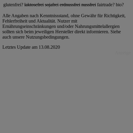
glutenfrei?
laktosefrei
sojafrei
erdnussfrei
nussfrei
fairtrade?
bio?
Alle Angaben nach Kenntnissstand, ohne Gewähr für Richtigkeit,
Fehlerfreiheit und Aktualität. Nutzer mit
Ernährungseinschränkungen und/oder Nahrungsmittelallergien
sollten sich beim jeweiligen Hersteller direkt informieren. Siehe
auch unsere Nutzungsbedingungen.
Letztes Update am
13.08.2020
Anzeige