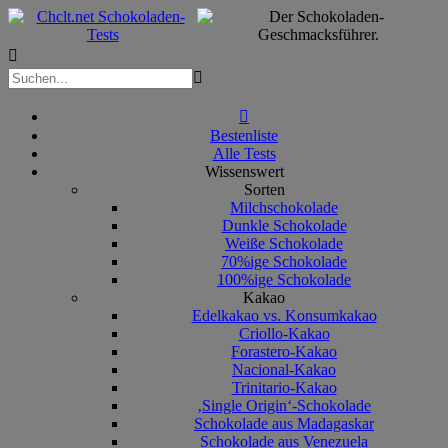



Bestenliste
Alle Tests
Wissenswert
Sorten
Milchschokolade
Dunkle Schokolade
Weiße Schokolade
70%ige Schokolade
100%ige Schokolade
Kakao
Edelkakao vs. Konsumkakao
Criollo-Kakao
Forastero-Kakao
Nacional-Kakao
Trinitario-Kakao
‚Single Origin‘-Schokolade
Schokolade aus Madagaskar
Schokolade aus Venezuela