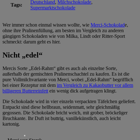
Deutschland
,
Milchschokolade
,
Tags:
Supermarktschokolade
Wer immer schon einmal wissen wollte, wie
Merci-Schokolad
e,
ohne ihre Pralinenfüllung, am besten im Vergleich zu anderen
gängigen Schokoladen wie von Milka, Lindt oder Ritter-Sport
schmeckt: darum geht es hier.
Nicht „edel“
Mercis Sorte „Edel-Rahm“ gibt es auch als einzelne Sorte,
außerhalb der gemischten Pralinenschachtel zu kaufen. Es ist die
pure Vollmilchvariante von Merci, wobei „Edel-Rahm“ begrifflich
bei einer Rezeptur mit dem
im Vergleich zu Kakaobutter vor allem
billigeren Butterreinfett
ein wenig dick aufgetragen klingt.
Die Schokolade wird in vier einzeln verpackten Täfelchen geliefert.
Entpackt sind diese hellbraun, seidenmatt, sehr gleichmäßig
gegossen. Die Schokolade bricht weich, mit grober, bröckeliger
Bruchkante. Ihr Duft ist buttrig, vanillekünstlich, auch leicht
kartonig.