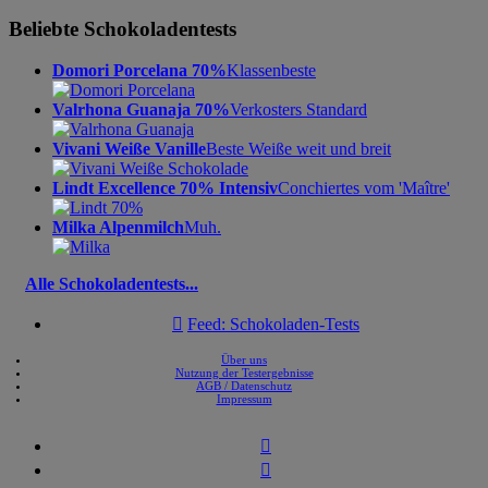
Beliebte Schokoladentests
Domori Porcelana 70%
Klassenbeste
Valrhona Guanaja 70%
Verkosters Standard
Vivani Weiße Vanille
Beste Weiße weit und breit
Lindt Excellence 70% Intensiv
Conchiertes vom 'Maître'
Milka Alpenmilch
Muh.
Alle Schokoladentests...

Feed: Schokoladen-Tests
Über uns
Nutzung der Testergebnisse
AGB / Datenschutz
Impressum

