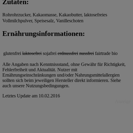
Zutaten:
Rohrohrzucker, Kakaomasse, Kakaobutter, laktosefreies
Vollmilchpulver, Speisesalz, Vanilleschoten
Ernährungsinformationen:
glutenfrei
laktosefrei
sojafrei
erdnussfrei
nussfrei
fairtrade
bio
Alle Angaben nach Kenntnissstand, ohne Gewähr für Richtigkeit,
Fehlerfreiheit und Aktualität. Nutzer mit
Ernährungseinschränkungen und/oder Nahrungsmittelallergien
sollten sich beim jeweiligen Hersteller direkt informieren. Siehe
auch unsere Nutzungsbedingungen.
Letztes Update am
10.02.2016
Anzeige