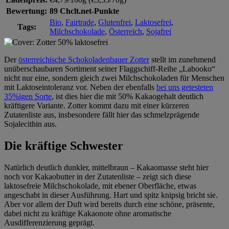
Bewertung:
89 Chclt.net-Punkte
Bio
,
Fairtrade
,
Glutenfrei
,
Laktosefrei
,
Tags:
Milchschokolade
,
Österreich
,
Sojafrei
Der
österreichische Schokoladenbauer Zotter
stellt im zunehmend
unüberschaubaren Sortiment seiner Flaggschiff-Reihe „Labooko“
nicht nur eine, sondern gleich zwei Milchschokoladen für Menschen
mit Laktoseintoleranz vor. Neben der ebenfalls
bei uns getesteten
35%igen Sorte
, ist dies hier die mit 50% Kakaogehalt deutlich
kräftigere Variante. Zotter kommt dazu mit einer kürzeren
Zutatenliste aus, insbesondere fällt hier das schmelzprägende
Sojalecithin aus.
Die kräftige Schwester
Natürlich deutlich dunkler, mittelbraun – Kakaomasse steht hier
noch vor Kakaobutter in der Zutatenliste – zeigt sich diese
laktosefreie Milchschokolade, mit ebener Oberfläche, etwas
angeschabt in dieser Ausführung. Hart und spitz knipsig bricht sie.
Aber vor allem der Duft wird bereits durch eine schöne, präsente,
dabei nicht zu kräftige Kakaonote ohne aromatische
Ausdifferenzierung geprägt.