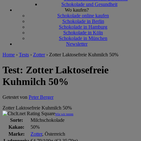
Schokolade und Gesundheit
Wo kaufen?
Schokolade online kaufen
Schokolade in Berlin
Schokolade in Hamburg
Schokolade in Köln
Schokolade in München
Newsletter
Home
›
Tests
›
Zotter
›
Zotter Laktosefreie Kuhmilch 50%
Test: Zotter Laktosefreie
Kuhmilch 50%
Getestet von
Peter Berger
Zotter Laktosefreie Kuhmilch 50%
Wie wir testen
Sorte:
Milchschokolade
Kakao:
50%
Marke:
Zotter
, Österreich
Ladenpreis:
€4,79/100g (€3,35/70g)