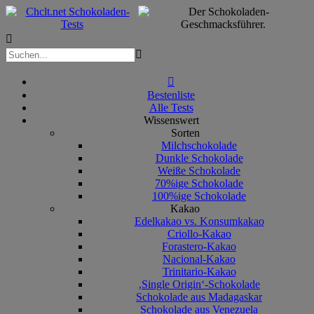



Bestenliste
Alle Tests
Wissenswert
Sorten
Milchschokolade
Dunkle Schokolade
Weiße Schokolade
70%ige Schokolade
100%ige Schokolade
Kakao
Edelkakao vs. Konsumkakao
Criollo-Kakao
Forastero-Kakao
Nacional-Kakao
Trinitario-Kakao
‚Single Origin‘-Schokolade
Schokolade aus Madagaskar
Schokolade aus Venezuela