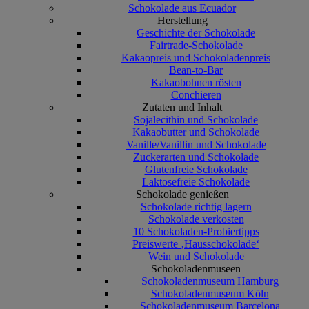
Schokolade aus Ecuador
Herstellung
Geschichte der Schokolade
Fairtrade-Schokolade
Kakaopreis und Schokoladenpreis
Bean-to-Bar
Kakaobohnen rösten
Conchieren
Zutaten und Inhalt
Sojalecithin und Schokolade
Kakaobutter und Schokolade
Vanille/Vanillin und Schokolade
Zuckerarten und Schokolade
Glutenfreie Schokolade
Laktosefreie Schokolade
Schokolade genießen
Schokolade richtig lagern
Schokolade verkosten
10 Schokoladen-Probiertipps
Preiswerte ‚Hausschokolade‘
Wein und Schokolade
Schokoladenmuseen
Schokoladenmuseum Hamburg
Schokoladenmuseum Köln
Schokoladenmuseum Barcelona