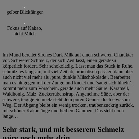
gelber Blickfänger
Fokus auf Kakao,
nicht Milch
Im Mund bereitet Sirenes Dark Milk auf einen schweren Charakter
vor. Schwerer Schmelz, der sich Zeit lässt, einen geradezu
körperlich fordert. Sehr schokoladig. Lässt man das Stück in Ruhe,
schmilzt es langsam, mit viel Zeit ab, aromatisch passiert dann aber
auch nicht viel mehr als ‚pure, dunkle Milschokolade‘. Bearbeitet
man es hingegen mit der Zunge und knetet und ’saugt sich hinein‘,
kommt mehr zum Vorschein, gerade auch mehr Säure: Karamell,
Waldhonig, Malz, Zuckerrübensirup. Angenehme Süße, aber der
schwere, teigige Schmelz steht dem puren Genuss doch etwas im
Weg. Der Abgang bleibt ein wenig trocken, traubenzuckrig zurück,
mit schöner Kakaolänge und herbem Gaumen. Das steht noch
lange…
Sehr stark, und mit besserem Schmelz
wäre noch mehr drin