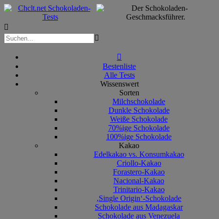



Bestenliste
Alle Tests
Wissenswert
Sorten
Milchschokolade
Dunkle Schokolade
Weiße Schokolade
70%ige Schokolade
100%ige Schokolade
Kakao
Edelkakao vs. Konsumkakao
Criollo-Kakao
Forastero-Kakao
Nacional-Kakao
Trinitario-Kakao
‚Single Origin‘-Schokolade
Schokolade aus Madagaskar
Schokolade aus Venezuela