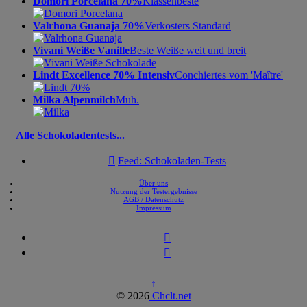
Domori Porcelana 70%
Klassenbeste
Valrhona Guanaja 70%
Verkosters Standard
Vivani Weiße Vanille
Beste Weiße weit und breit
Lindt Excellence 70% Intensiv
Conchiertes vom 'Maître'
Milka Alpenmilch
Muh.
Alle Schokoladentests...

Feed: Schokoladen-Tests
Über uns
Nutzung der Testergebnisse
AGB / Datenschutz
Impressum


↑
© 2026
Chclt.net