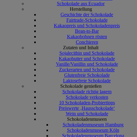
Schokolade aus Ecuador
Herstellung
Geschichte der Schokolade
Fairtrade-Schokolade
Kakaopreis und Schokoladenpreis
Bean-to-Bar
Kakaobohnen rösten
Conchieren
Zutaten und Inhalt
Sojalecithin und Schokolade
Kakaobutter und Schokolade
Vanille/Vanillin und Schokolade
Zuckerarten und Schokolade
Glutenfreie Schokolade
Laktosefreie Schokolade
Schokolade genießen
Schokolade richtig lagern
Schokolade verkosten
10 Schokoladen-Probiertipps
Preiswerte ‚Hausschokolade‘
Wein und Schokolade
Schokoladenmuseen
Schokoladenmuseum Hamburg
Schokoladenmuseum Köln
Schokoladenmuseum Barcelona