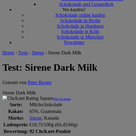
Schokolade und Gesundheit
Wo kaufen?
Schokolade online kaufen
Schokolade in Berlin
Schokolade in Hamburg
Schokolade in Köln
Schokolade in München
Newsletter
Home
›
Tests
›
Sirene
›
Sirene Dark Milk
Test: Sirene Dark Milk
Getestet von
Peter Berger
Sirene Dark Milk
Wie wir testen
Sorte:
Milchschokolade
Kakao:
65%, Guatemala
Marke:
Sirene
, Kanada
Ladenpreis:
€10,75/100g (€6,45/60g)
Bewertung:
92 Chclt.net-Punkte