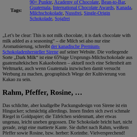
90+ Punkte
,
Academy of Chocolate
,
Bean-to-Bar
,
Guatemala
,
International Chocolate Awards
,
Kanada
,
Tags:
Milchschokolade
,
Nussfrei
,
Single-Origin
Schokolade
,
Sojafrei
„Let’s be clear: This is not milk chocolate, it is dark chocolate with
milk added as a seasoning“ – die Milch sei also nur eine
Aromatisierung, schreibt
der kanadische Premium-
Schokoladenhersteller Sirene
auf seiner Website. Die vorliegende
Sorte „Dark Milk“ ist eine 65%ige Ursprungs-Milchschokolade aus
guatemaltekischen Kakaobohnen – aktuell noch eine Seltenheit am
Weltmarkt, auch wenn Guatemala inzwischen damit versucht
Werbung zu machen, geographisch Wiege der Kultivierung von
Kakao zu sein.
Rahm, Pfeffer, Rosine, …
Das schlichte, aber knallgelbe Packungsdesign von Sirene ist ein
Hingucker; schmächtig allerdings. Innen finden sich zwei schmale
Riegel in Goldpapier; die Täfelchen seidenmatt, aber etwas
ungenau, leicht uneben gegossen. Die Schokolade bricht hart, nicht
gerade, zeigt eine mattierte Kante. Sie duftet nach Rahm, weißem
Pfeffer sowie Rosine, bzw. herber: Korinthe. Vielversprechend!