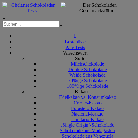



Bestenliste
Alle Tests
Wissenswert
Sorten
Milchschokolade
Dunkle Schokolade
Weiße Schokolade
70%ige Schokolade
100%ige Schokolade
Kakao
Edelkakao vs. Konsumkakao
Criollo-Kakao
Forastero-Kakao
Nacional-Kakao
Trinitario-Kakao
‚Single Origin‘-Schokolade
Schokolade aus Madagaskar
Schokolade aus Venezuela