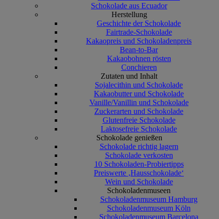
Schokolade aus Ecuador
Herstellung
Geschichte der Schokolade
Fairtrade-Schokolade
Kakaopreis und Schokoladenpreis
Bean-to-Bar
Kakaobohnen rösten
Conchieren
Zutaten und Inhalt
Sojalecithin und Schokolade
Kakaobutter und Schokolade
Vanille/Vanillin und Schokolade
Zuckerarten und Schokolade
Glutenfreie Schokolade
Laktosefreie Schokolade
Schokolade genießen
Schokolade richtig lagern
Schokolade verkosten
10 Schokoladen-Probiertipps
Preiswerte ‚Hausschokolade‘
Wein und Schokolade
Schokoladenmuseen
Schokoladenmuseum Hamburg
Schokoladenmuseum Köln
Schokoladenmuseum Barcelona