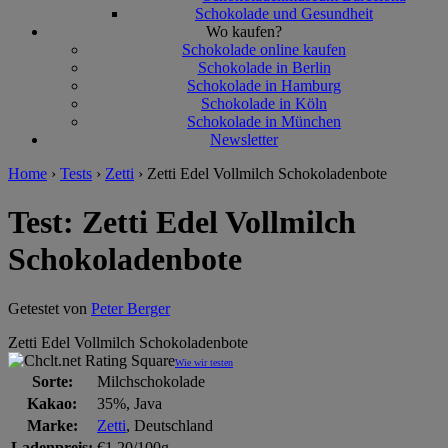
Schokolade und Gesundheit
Wo kaufen?
Schokolade online kaufen
Schokolade in Berlin
Schokolade in Hamburg
Schokolade in Köln
Schokolade in München
Newsletter
Home
›
Tests
›
Zetti
›
Zetti Edel Vollmilch Schokoladenbote
Test: Zetti Edel Vollmilch
Schokoladenbote
Getestet von
Peter Berger
Zetti Edel Vollmilch Schokoladenbote
Wie wir testen
Sorte:
Milchschokolade
Kakao:
35%, Java
Marke:
Zetti
, Deutschland
Ladenpreis:
€1,20/100g