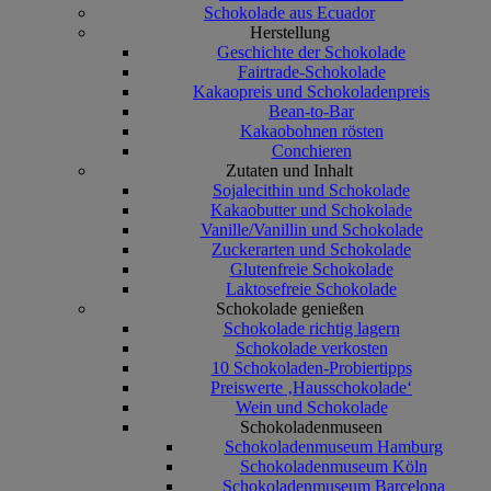
Schokolade aus Ecuador
Herstellung
Geschichte der Schokolade
Fairtrade-Schokolade
Kakaopreis und Schokoladenpreis
Bean-to-Bar
Kakaobohnen rösten
Conchieren
Zutaten und Inhalt
Sojalecithin und Schokolade
Kakaobutter und Schokolade
Vanille/Vanillin und Schokolade
Zuckerarten und Schokolade
Glutenfreie Schokolade
Laktosefreie Schokolade
Schokolade genießen
Schokolade richtig lagern
Schokolade verkosten
10 Schokoladen-Probiertipps
Preiswerte ‚Hausschokolade‘
Wein und Schokolade
Schokoladenmuseen
Schokoladenmuseum Hamburg
Schokoladenmuseum Köln
Schokoladenmuseum Barcelona