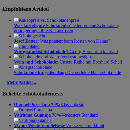
Empfohlene Artikel
Was kostet gute Schokolade?
Je teurer eine Schokolade,
desto geringer ihre Kakaokosten
Josef Zotter:
Was passiert beim Rösten von Kakao?
Wie gesund ist Schokolade?
Georg Bernardini klärt auf
Wein und Schokolade:
Unsere Reihe mit Eberhard Schell
Schokolade für jeden Tag:
Die perfekte Hausschokolade
Mehr Artikel...
Beliebte Schokoladentests
Domori Porcelana 70%
Klassenbeste
Valrhona Guanaja 70%
Verkosters Standard
Vivani Weiße Vanille
Beste Weiße weit und breit