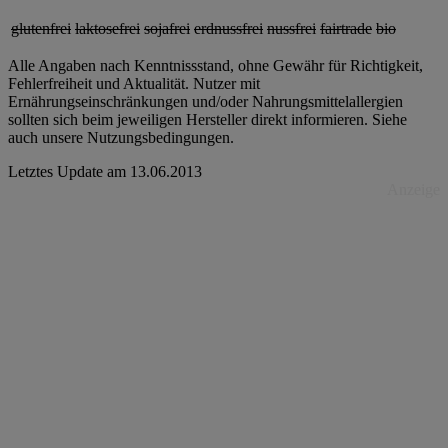
glutenfrei
laktosefrei
sojafrei
erdnussfrei
nussfrei
fairtrade
bio
Alle Angaben nach Kenntnissstand, ohne Gewähr für Richtigkeit,
Fehlerfreiheit und Aktualität. Nutzer mit
Ernährungseinschränkungen und/oder Nahrungsmittelallergien
sollten sich beim jeweiligen Hersteller direkt informieren. Siehe
auch unsere Nutzungsbedingungen.
Letztes Update am
13.06.2013
Anzeige