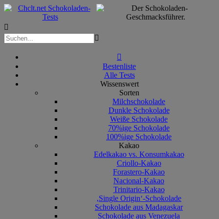



Bestenliste
Alle Tests
Wissenswert
Sorten
Milchschokolade
Dunkle Schokolade
Weiße Schokolade
70%ige Schokolade
100%ige Schokolade
Kakao
Edelkakao vs. Konsumkakao
Criollo-Kakao
Forastero-Kakao
Nacional-Kakao
Trinitario-Kakao
‚Single Origin‘-Schokolade
Schokolade aus Madagaskar
Schokolade aus Venezuela