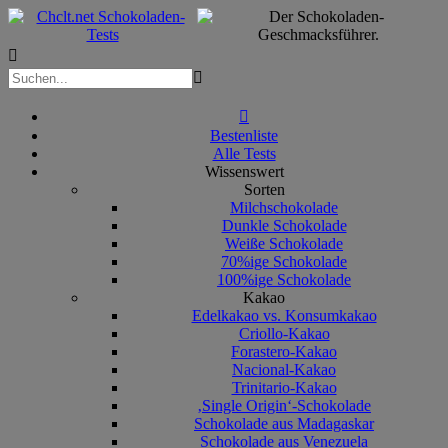



Bestenliste
Alle Tests
Wissenswert
Sorten
Milchschokolade
Dunkle Schokolade
Weiße Schokolade
70%ige Schokolade
100%ige Schokolade
Kakao
Edelkakao vs. Konsumkakao
Criollo-Kakao
Forastero-Kakao
Nacional-Kakao
Trinitario-Kakao
‚Single Origin‘-Schokolade
Schokolade aus Madagaskar
Schokolade aus Venezuela