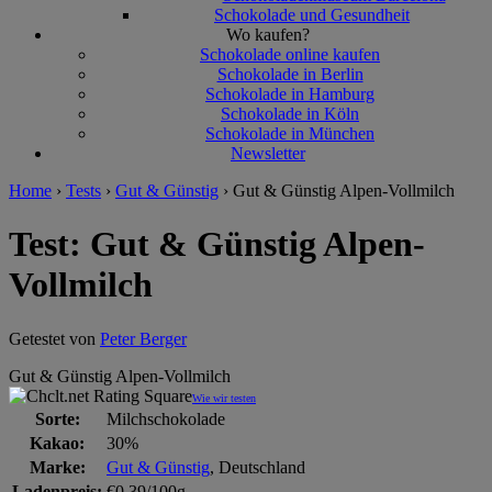
Schokolade und Gesundheit
Wo kaufen?
Schokolade online kaufen
Schokolade in Berlin
Schokolade in Hamburg
Schokolade in Köln
Schokolade in München
Newsletter
Home
›
Tests
›
Gut & Günstig
›
Gut & Günstig Alpen-Vollmilch
Test: Gut & Günstig Alpen-
Vollmilch
Getestet von
Peter Berger
Gut & Günstig Alpen-Vollmilch
Wie wir testen
Sorte:
Milchschokolade
Kakao:
30%
Marke:
Gut & Günstig
, Deutschland
Ladenpreis:
€0,39/100g