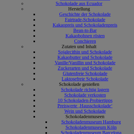
Schokolade aus Ecuador
Herstellung
Geschichte der Schokolade
Fairtrade-Schokolade
Kakaopreis und Schokoladenpreis
Bean-to-Bar
Kakaobohnen rösten
Conchieren
Zutaten und Inhalt
Sojalecithin und Schokolade
Kakaobutter und Schokolade
Vanille/Vanillin und Schokolade
Zuckerarten und Schokolade
Glutenfreie Schokolade
Laktosefreie Schokolade
Schokolade genießen
Schokolade richtig lagern
Schokolade verkosten
10 Schokoladen-Probiertipps
Preiswerte ‚Hausschokolade‘
Wein und Schokolade
Schokoladenmuseen
Schokoladenmuseum Hamburg
Schokoladenmuseum Köln
Schokoladenmuseum Barcelona