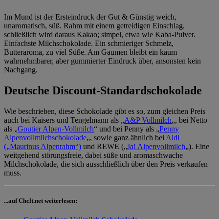
Im Mund ist der Ersteindruck der Gut & Günstig weich,
unaromatisch, süß. Rahm mit einem getreidigen Einschlag,
schließlich wird daraus Kakao; simpel, etwa wie Kaba-Pulver.
Einfachste Milchschokolade. Ein schmieriger Schmelz,
Butteraroma, zu viel Süße. Am Gaumen bleibt ein kaum
wahrnehmbarer, aber gummierter Eindruck über, ansonsten kein
Nachgang.
Deutsche Discount-Standardschokolade
Wie beschrieben, diese Schokolade gibt es so, zum gleichen Preis
auch bei Kaisers und Tengelmann als „
A&P Vollmilch
„, bei Netto
als „
Goutier Alpen-Vollmilch
“ und bei Penny als „
Penny
Alpenvollmilchschokolade
„, sowie ganz ähnlich bei
Aldi
(„Maurinus Alpenrahm“)
und REWE („
Ja! Alpenvollmilch
„). Eine
weitgehend störungsfreie, dabei süße und aromaschwache
Milchschokolade, die sich ausschließlich über den Preis verkaufen
muss.
...auf Chclt.net weiterlesen: