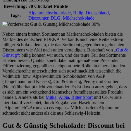
Bewertung:
70 Chclt.net-Punkte
Alpenmilchschokolade
,
Billig
,
Deutschland
,
Tags:
Discounter
,
DLG
,
Milchschokolade
Neben einem breiten Sortiment an Markenschokoladen bieten die
Märkte des deutschen EDEKA-Verbands auch eine Reihe extrem
billiger Schokoladen an, die das Sortiment gegenüber regelrechten
Discountern wie Aldi nach unten verteidigen. Botschaft von
„Gut &
Günstig“
: billig können wir auch, und der teure Teil des Sortiments
ist eben besser. Qualität spielt dabei naturgemäß eine Preis oder
Differenzierung gegenüber nachgeordnete Rolle: in einer aktuellen
Vergleichsreihe unterschieden sich geschmacklich tatsächlich die
Vollmilch- bzw. Alpenvollmilch-Schokoladen von A&P
(Tengelmann und Kaisers), Gut & Günstig, Penny und Goutier
(Netto) überhaupt nicht voneinander. Es ist davon auszugehen, dass
es sich um ein weitgehend identisches fremdhergestelltes Produkt
handelt. Anders als bei
Milka
,
Alpia
,
Ritter Sport
und Co. wurde
hier darauf verzichtet, durch Zugabe von Haselnuss ein
„Alpenmilch“-Aroma zu erzeugen – Milch aus dem Alpenraum
schmeckt nicht anders als die aus Schleswig-Holstein.
Gut & Günstig-Schokolade: Discount bei