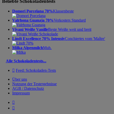
Beliebte Schokoladentests
Domori Porcelana 70%
Klassenbeste
Valrhona Guanaja 70%
Verkosters Standard
Vivani Weiße Vanille
Beste Weiße weit und breit
Lindt Excellence 70% Intensiv
Conchiertes vom 'Maître'
Milka Alpenmilch
Muh.
Alle Schokoladentests...

Feed: Schokoladen-Tests
Über uns
Nutzung der Testergebnisse
AGB / Datenschutz
Impressum

