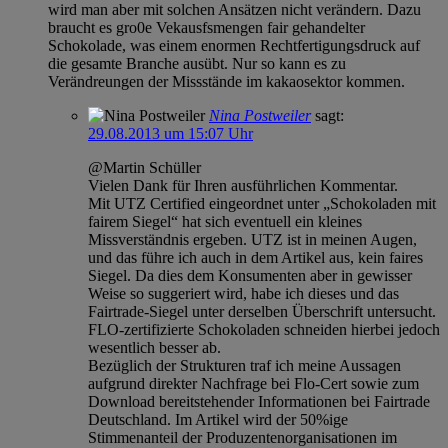
wird man aber mit solchen Ansätzen nicht verändern. Dazu
braucht es gro0e Vekausfsmengen fair gehandelter
Schokolade, was einem enormen Rechtfertigungsdruck auf
die gesamte Branche ausübt. Nur so kann es zu
Verändreungen der Missstände im kakaosektor kommen.
Nina Postweiler
sagt:
29.08.2013 um 15:07 Uhr
@Martin Schüller
Vielen Dank für Ihren ausführlichen Kommentar.
Mit UTZ Certified eingeordnet unter „Schokoladen mit
fairem Siegel“ hat sich eventuell ein kleines
Missverständnis ergeben. UTZ ist in meinen Augen,
und das führe ich auch in dem Artikel aus, kein faires
Siegel. Da dies dem Konsumenten aber in gewisser
Weise so suggeriert wird, habe ich dieses und das
Fairtrade-Siegel unter derselben Überschrift untersucht.
FLO-zertifizierte Schokoladen schneiden hierbei jedoch
wesentlich besser ab.
Bezüglich der Strukturen traf ich meine Aussagen
aufgrund direkter Nachfrage bei Flo-Cert sowie zum
Download bereitstehender Informationen bei Fairtrade
Deutschland. Im Artikel wird der 50%ige
Stimmenanteil der Produzentenorganisationen im