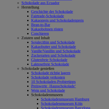
Schokolade aus Ecuador
Herstellung
Geschichte der Schokolade
Fairtrade-Schokolade
Kakaopreis und Schokoladenpreis
Bean-to-Bar
Kakaobohnen rösten
Conchieren
Zutaten und Inhalt
Sojalecithin und Schokolade
Kakaobutter und Schokolade
Vanille/Vanillin und Schokolade
Zuckerarten und Schokolade
Glutenfreie Schokolade
Laktosefreie Schokolade
Schokolade genießen
Schokolade richtig lagern
Schokolade verkosten
10 Schokoladen-Probiertipps
Preiswerte ‚Hausschokolade‘
Wein und Schokolade
Schokoladenmuseen
Schokoladenmuseum Hamburg
Schokoladenmuseum Köln
Schokoladenmuseum Barcelona