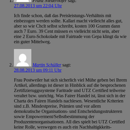
Franz Niederhofer
sagt:
27.08.2013 um 22:04 Uhr
Ich finde schon, daß das Preisleistungs-Verhältnis mit
einbezogen werden sollte. Kallari macht vielleicht alles gut,
aber so wie Chclt selbst schreibt, kosten 100 Gramm dann
auch 7 Euro. 39 Cent müssen es vielleicht nicht sein, aber
eine 2 Euro-Schokolade mit Fairtrade von Gepa klingt da wie
ein guter Mittelweg.
Martin Schüller
sagt:
28.08.2013 um 09:11 Uhr
Frau Postweiler hat sich sicherlich viel Mühe geben bei Ihrem
Artikel, allerdings ist dieser in Hinblick auf die besprochenen
Zertifizieruggssysteme Faritrade und UTZ Certified teilweise
veraltet bzw. unrichtg. Was Fairer Handel ist, lässt sich in der
Charta des Fairen Handels nachlesen. Wesentliche Kriterien
sind z.B. Mindestpreise, Prämien und vor allem
demokratische Organisations- und Entscheidungsstrukteren
sowie Empowerment/Selbstbestimmung der
Produzentenorganisationen. All dies spielt bei UTZ Certified
keine Rolle, weswegen es auch ein Nachhaltigkkeits-