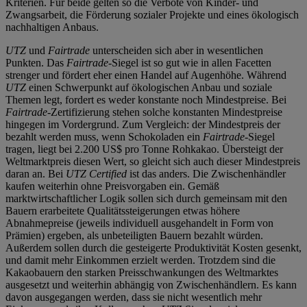
Kriterien. Für beide gelten so die Verbote von Kinder- und
Zwangsarbeit, die Förderung sozialer Projekte und eines ökologisch
nachhaltigen Anbaus.
UTZ
und
Fairtrade
unterscheiden sich aber in wesentlichen
Punkten. Das
Fairtrade
-Siegel ist so gut wie in allen Facetten
strenger und fördert eher einen Handel auf Augenhöhe. Während
UTZ
einen Schwerpunkt auf ökologischen Anbau und soziale
Themen legt, fordert es weder konstante noch Mindestpreise. Bei
Fairtrade
-Zertifizierung stehen solche konstanten Mindestpreise
hingegen im Vordergrund. Zum Vergleich: der Mindestpreis der
bezahlt werden muss, wenn Schokoladen ein
Fairtrade
-Siegel
tragen, liegt bei 2.200 US$ pro Tonne Rohkakao. Übersteigt der
Weltmarktpreis diesen Wert, so gleicht sich auch dieser Mindestpreis
daran an. Bei
UTZ Certified
ist das anders. Die Zwischenhändler
kaufen weiterhin ohne Preisvorgaben ein. Gemäß
marktwirtschaftlicher Logik sollen sich durch gemeinsam mit den
Bauern erarbeitete Qualitätssteigerungen etwas höhere
Abnahmepreise (jeweils individuell ausgehandelt in Form von
Prämien) ergeben, als unbeteiligten Bauern bezahlt würden.
Außerdem sollen durch die gesteigerte Produktivität Kosten gesenkt,
und damit mehr Einkommen erzielt werden. Trotzdem sind die
Kakaobauern den starken Preisschwankungen des Weltmarktes
ausgesetzt und weiterhin abhängig von Zwischenhändlern. Es kann
davon ausgegangen werden, dass sie nicht wesentlich mehr