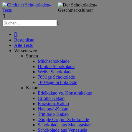



Bestenliste
Alle Tests
Wissenswert
Sorten
Milchschokolade
Dunkle Schokolade
Weiße Schokolade
70%ige Schokolade
100%ige Schokolade
Kakao
Edelkakao vs. Konsumkakao
Criollo-Kakao
Forastero-Kakao
Nacional-Kakao
Trinitario-Kakao
‚Single Origin‘-Schokolade
Schokolade aus Madagaskar
Schokolade aus Venezuela