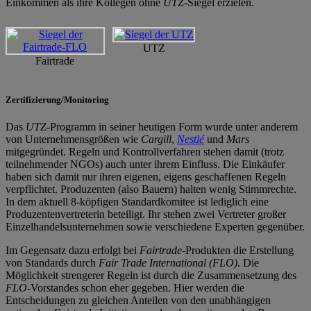
Einkommen als ihre Kollegen ohne
UTZ
-Siegel erzielen.
UTZ
Fairtrade
Zertifizierung/Monitoring
Das
UTZ
-Programm in seiner heutigen Form wurde unter anderem
von Unternehmensgrößen wie
Cargill
,
Nestlé
und
Mars
mitgegründet. Regeln und Kontrollverfahren stehen damit (trotz
teilnehmender NGOs) auch unter ihrem Einfluss. Die Einkäufer
haben sich damit nur ihren eigenen, eigens geschaffenen Regeln
verpflichtet. Produzenten (also Bauern) halten wenig Stimmrechte.
In dem aktuell 8-köpfigen Standardkomitee ist lediglich eine
Produzentenvertreterin beteiligt. Ihr stehen zwei Vertreter großer
Einzelhandelsunternehmen sowie verschiedene Experten gegenüber.
Im Gegensatz dazu erfolgt bei
Fairtrade
-Produkten die Erstellung
von Standards durch
Fair Trade International (FLO)
. Die
Möglichkeit strengerer Regeln ist durch die Zusammensetzung des
FLO
-Vorstandes schon eher gegeben. Hier werden die
Entscheidungen zu gleichen Anteilen von den unabhängigen