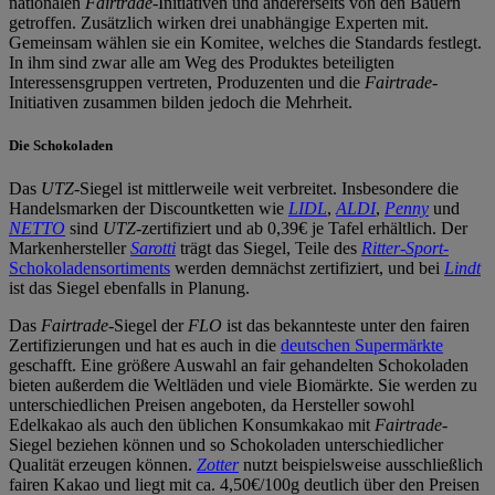
nationalen
Fairtrade
-Initiativen und andererseits von den Bauern
getroffen. Zusätzlich wirken drei unabhängige Experten mit.
Gemeinsam wählen sie ein Komitee, welches die Standards festlegt.
In ihm sind zwar alle am Weg des Produktes beteiligten
Interessensgruppen vertreten, Produzenten und die
Fairtrade
-
Initiativen zusammen bilden jedoch die Mehrheit.
Die Schokoladen
Das
UTZ
-Siegel ist mittlerweile weit verbreitet. Insbesondere die
Handelsmarken der Discountketten wie
LIDL
,
ALDI
,
Penny
und
NETTO
sind
UTZ
-zertifiziert und ab 0,39€ je Tafel erhältlich. Der
Markenhersteller
Sarotti
trägt das Siegel, Teile des
Ritter-Sport
-
Schokoladensortiments
werden demnächst zertifiziert, und bei
Lindt
ist das Siegel ebenfalls in Planung.
Das
Fairtrade
-Siegel der
FLO
ist das bekannteste unter den fairen
Zertifizierungen und hat es auch in die
deutschen Supermärkte
geschafft. Eine größere Auswahl an fair gehandelten Schokoladen
bieten außerdem die Weltläden und viele Biomärkte. Sie werden zu
unterschiedlichen Preisen angeboten, da Hersteller sowohl
Edelkakao als auch den üblichen Konsumkakao mit
Fairtrade
-
Siegel beziehen können und so Schokoladen unterschiedlicher
Qualität erzeugen können.
Zotter
nutzt beispielsweise ausschließlich
fairen Kakao und liegt mit ca. 4,50€/100g deutlich über den Preisen