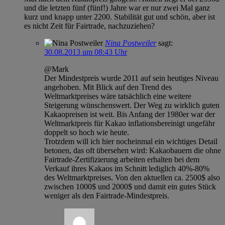
und die letzten fünf (fünf!) Jahre war er nur zwei Mal ganz
kurz und knapp unter 2200. Stabilität gut und schön, aber ist
es nicht Zeit für Fairtrade, nachzuziehen?
Nina Postweiler
sagt:
30.08.2013 um 08:43 Uhr
@Mark
Der Mindestpreis wurde 2011 auf sein heutiges Niveau
angehoben. Mit Blick auf den Trend des
Weltmarktpreises wäre tatsächlich eine weitere
Steigerung wünschenswert. Der Weg zu wirklich guten
Kakaopreisen ist weit. Bis Anfang der 1980er war der
Weltmarktpreis für Kakao inflationsbereinigt ungefähr
doppelt so hoch wie heute.
Trotzdem will ich hier nocheinmal ein wichtiges Detail
betonen, das oft übersehen wird: Kakaobauern die ohne
Fairtrade-Zertifizierung arbeiten erhalten bei dem
Verkauf ihres Kakaos im Schnitt lediglich 40%-80%
des Weltmarktpreises. Von den aktuellen ca. 2500$ also
zwischen 1000$ und 2000$ und damit ein gutes Stück
weniger als den Fairtrade-Mindestpreis.