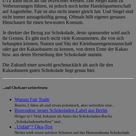
UTZ
kann nicht als fair bezeichnet werden. Das Siegel kann zu
Verbesserungen führen, ist jedoch noch keine Handelspartnerschaft
auf Augenhöhe. Fair ist also nicht immer gleich fair. Und Siegel sind
nicht immer aussagekräftig genug. Oftmals hilft eigenes genaues
Hinschauen für einen bewussten Konsum.
Je direkter der Bezug zur Schokolade, desto spannender wird auch
ihr Genuss. Es gibt noch nicht viele Konsumenten, die von sich
behaupten können, Namen und Sitz der Kleinbauerngenossenschaft
oder gar der Kakaobauern zu kennen, von deren Ernte der Kakao
bzw. aus deren Herstellung ihre Schokolade stammt.
Die Zukunft einer sowohl geschmacklich als auch für den
Kakaobauern guten Schokolade liegt genau hier.
...auf Chclt.net weiterlesen:
Warum Fair Trade
Bereits 2 Jahre alt und etwas polemisch, aber weiterhin eine...
Bonvodou: neues Schokoladen-Label aus Berlin
Holger in’t Veld, bekannt als Autor des Schokoladen-Buchs
„Schokoladenrebellen“ und...
„Unfair“? Öko-Test
Nichts wirft einen solchen Schatten auf das Herzensthema Schokolade