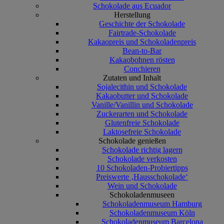
Schokolade aus Ecuador
Herstellung
Geschichte der Schokolade
Fairtrade-Schokolade
Kakaopreis und Schokoladenpreis
Bean-to-Bar
Kakaobohnen rösten
Conchieren
Zutaten und Inhalt
Sojalecithin und Schokolade
Kakaobutter und Schokolade
Vanille/Vanillin und Schokolade
Zuckerarten und Schokolade
Glutenfreie Schokolade
Laktosefreie Schokolade
Schokolade genießen
Schokolade richtig lagern
Schokolade verkosten
10 Schokoladen-Probiertipps
Preiswerte ‚Hausschokolade‘
Wein und Schokolade
Schokoladenmuseen
Schokoladenmuseum Hamburg
Schokoladenmuseum Köln
Schokoladenmuseum Barcelona