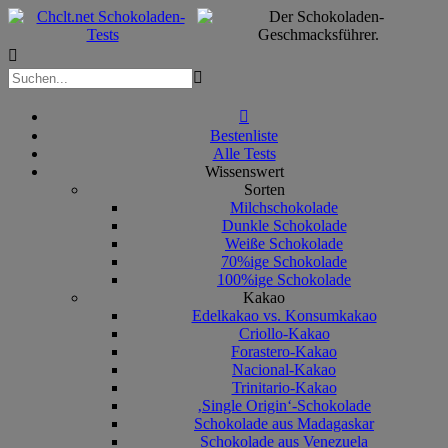



Bestenliste
Alle Tests
Wissenswert
Sorten
Milchschokolade
Dunkle Schokolade
Weiße Schokolade
70%ige Schokolade
100%ige Schokolade
Kakao
Edelkakao vs. Konsumkakao
Criollo-Kakao
Forastero-Kakao
Nacional-Kakao
Trinitario-Kakao
‚Single Origin‘-Schokolade
Schokolade aus Madagaskar
Schokolade aus Venezuela