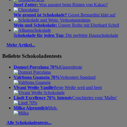
Josef Zotter:
Was passiert beim Rösten von Kakao?
Wie gesund ist Schokolade?
Georg Bernardini klärt auf
Wein und Schokolade:
Unsere Reihe mit Eberhard Schell
Schokolade für jeden Tag:
Die perfekte Hausschokolade
Mehr Artikel...
Beliebte Schokoladentests
Domori Porcelana 70%
Klassenbeste
Valrhona Guanaja 70%
Verkosters Standard
Vivani Weiße Vanille
Beste Weiße weit und breit
Lindt Excellence 70% Intensiv
Conchiertes vom 'Maître'
Milka Alpenmilch
Muh.
Alle Schokoladentests...