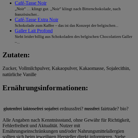
Café-Tasse Noir
„Noir“ … klingt gut. „Noir“ klingt nach Bitterschokolade, nach
französischer...
Café-Tasse Extra Noir
Schokolade zum Kaffee – das ist das Konzept der belgischen...
Galler Lait Profond
Sieht leider billig aus Schokoladen des belgischen Chocolatiers Galler
–...
Zutaten:
Zucker, Vollmilchpulver, Kakaopulver, Kakaomasse, Sojalecithin,
natürliche Vanille
Ernährungsinformationen:
glutenfrei
laktosefrei
sojafrei
erdnussfrei?
nussfrei
fairtrade?
bio?
Alle Angaben nach Kenntnissstand, ohne Gewähr für Richtigkeit,
Fehlerfreiheit und Aktualität. Nutzer mit
Ernährungseinschränkungen und/oder Nahrungsmittelallergien
sollten sich beim jeweiligen Hersteller direkt informieren. Siehe