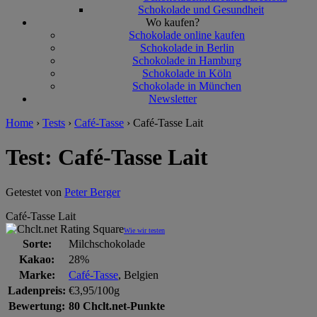
Schokolade und Gesundheit
Wo kaufen?
Schokolade online kaufen
Schokolade in Berlin
Schokolade in Hamburg
Schokolade in Köln
Schokolade in München
Newsletter
Home
›
Tests
›
Café-Tasse
›
Café-Tasse Lait
Test: Café-Tasse Lait
Getestet von
Peter Berger
Café-Tasse Lait
Wie wir testen
Sorte:
Milchschokolade
Kakao:
28%
Marke:
Café-Tasse
, Belgien
Ladenpreis:
€3,95/100g
Bewertung:
80 Chclt.net-Punkte