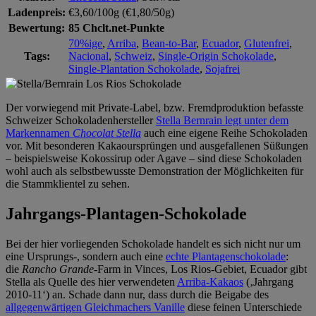
Ladenpreis:
€3,60/100g (€1,80/50g)
Bewertung:
85 Chclt.net-Punkte
70%ige
,
Arriba
,
Bean-to-Bar
,
Ecuador
,
Glutenfrei
,
Tags:
Nacional
,
Schweiz
,
Single-Origin Schokolade
,
Single-Plantation Schokolade
,
Sojafrei
Der vorwiegend mit Private-Label, bzw. Fremdproduktion befasste
Schweizer Schokoladenhersteller
Stella Bernrain legt unter dem
Markennamen
Chocolat Stella
auch eine eigene Reihe Schokoladen
vor. Mit besonderen Kakaoursprüngen und ausgefallenen Süßungen
– beispielsweise Kokossirup oder Agave – sind diese Schokoladen
wohl auch als selbstbewusste Demonstration der Möglichkeiten für
die Stammklientel zu sehen.
Jahrgangs-Plantagen-Schokolade
Bei der hier vorliegenden Schokolade handelt es sich nicht nur um
eine Ursprungs-, sondern auch eine
echte Plantagenschokolade
:
die
Rancho Grande
-Farm in Vinces, Los Rios-Gebiet, Ecuador gibt
Stella als Quelle des hier verwendeten
Arriba-Kakaos
(‚Jahrgang
2010-11‘) an. Schade dann nur, dass durch die Beigabe des
allgegenwärtigen Gleichmachers Vanille
diese feinen Unterschiede