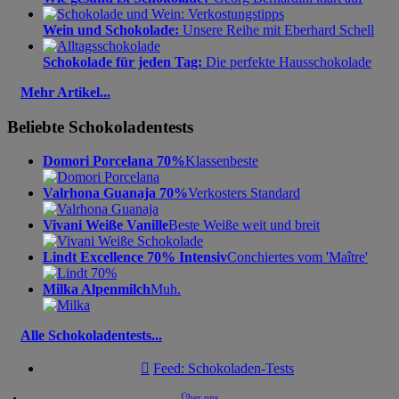
Wein und Schokolade:
Unsere Reihe mit Eberhard Schell
Schokolade für jeden Tag:
Die perfekte Hausschokolade
Mehr Artikel...
Beliebte Schokoladentests
Domori Porcelana 70%
Klassenbeste
Valrhona Guanaja 70%
Verkosters Standard
Vivani Weiße Vanille
Beste Weiße weit und breit
Lindt Excellence 70% Intensiv
Conchiertes vom 'Maître'
Milka Alpenmilch
Muh.
Alle Schokoladentests...

Feed: Schokoladen-Tests
Über uns