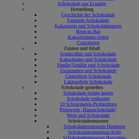
Schokolade aus Ecuador
Herstellung
Geschichte der Schokolade
Fairtrade-Schokolade
Kakaopreis und Schokoladenpreis
Bean-to-Bar
Kakaobohnen rösten
Conchieren
Zutaten und Inhalt
Sojalecithin und Schokolade
Kakaobutter und Schokolade
Vanille/Vanillin und Schokolade
Zuckerarten und Schokolade
Glutenfreie Schokolade
Laktosefreie Schokolade
Schokolade genießen
Schokolade richtig lagern
Schokolade verkosten
10 Schokoladen-Probiertipps
Preiswerte ‚Hausschokolade‘
Wein und Schokolade
Schokoladenmuseen
Schokoladenmuseum Hamburg
Schokoladenmuseum Köln
Schokoladenmuseum Barcelona