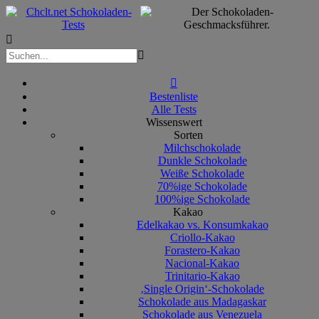



Bestenliste
Alle Tests
Wissenswert
Sorten
Milchschokolade
Dunkle Schokolade
Weiße Schokolade
70%ige Schokolade
100%ige Schokolade
Kakao
Edelkakao vs. Konsumkakao
Criollo-Kakao
Forastero-Kakao
Nacional-Kakao
Trinitario-Kakao
‚Single Origin‘-Schokolade
Schokolade aus Madagaskar
Schokolade aus Venezuela