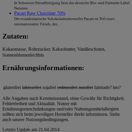
In Schweizer Fremdfertigung lässt das deutsche Bio- und Fairtrade-Label
Naturata...
Pacari Raw Chocolate 70%
Der ecuadorianische Schokoladenhersteller Pacari ist Teil eines
internationalen Trends, der...
Zutaten:
Kakaomasse, Rohrzucker, Kakaobutter, Vanilleschoten,
Sonnenblumenlecithin
Ernährungsinformationen:
glutenfrei
laktosefrei
sojafrei
erdnussfrei
nussfrei
fairtrade?
bio?
Alle Angaben nach Kenntnissstand, ohne Gewähr für Richtigkeit,
Fehlerfreiheit und Aktualität. Nutzer mit
Ernährungseinschränkungen und/oder Nahrungsmittelallergien
sollten sich beim jeweiligen Hersteller direkt informieren. Siehe
auch unsere Nutzungsbedingungen.
Letztes Update am
21.04.2014