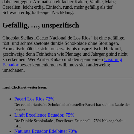
dabei entgegen. Aromatisch einfacher Kakao, Vanille, Malz;
Cerealien; leicht erdig. Einfach, rund, mehr gefällig als tief.
Schwach erdig-kaffeeiger Nachklang.
Gefällig, …, unspezifisch
Chocolat Stellas „Cacao Nacional de Los Rios“ ist eine gefällige,
röst- und schmelzbetonte dunkle Schokolade ohne Störungen.
Aromatisch hält sie sich konservativ bis unspezifisch: Herkunft,
geschweige denn Feinheiten wie Plantage und Jahrgang sind nicht
zu erkennen. Wer Arriba-Kakao und den spannenden
Ursprung
Ecuador
besser kennenlernen will, muss sich anderweitig
umschauen.
...auf Chclt.net weiterlesen:
Pacari Los Ríos 72%
Der ecuadorianische Schokoladenhersteller Pacari hat sich im Laufe der
letzten...
Lindt Excellence Ecuador, 75%
Die Dunkle Schokolade „Excellence Ecuador“ – 75% Kakaogehalt –
ist...
Naturata Ecuador Edelbitter 70%