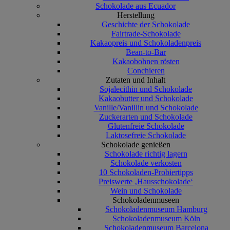
Schokolade aus Ecuador
Herstellung
Geschichte der Schokolade
Fairtrade-Schokolade
Kakaopreis und Schokoladenpreis
Bean-to-Bar
Kakaobohnen rösten
Conchieren
Zutaten und Inhalt
Sojalecithin und Schokolade
Kakaobutter und Schokolade
Vanille/Vanillin und Schokolade
Zuckerarten und Schokolade
Glutenfreie Schokolade
Laktosefreie Schokolade
Schokolade genießen
Schokolade richtig lagern
Schokolade verkosten
10 Schokoladen-Probiertipps
Preiswerte ‚Hausschokolade‘
Wein und Schokolade
Schokoladenmuseen
Schokoladenmuseum Hamburg
Schokoladenmuseum Köln
Schokoladenmuseum Barcelona