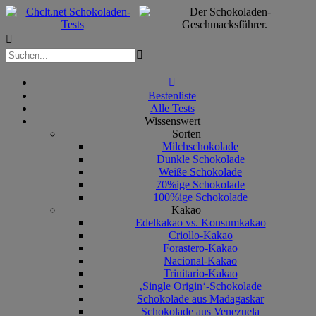



Bestenliste
Alle Tests
Wissenswert
Sorten
Milchschokolade
Dunkle Schokolade
Weiße Schokolade
70%ige Schokolade
100%ige Schokolade
Kakao
Edelkakao vs. Konsumkakao
Criollo-Kakao
Forastero-Kakao
Nacional-Kakao
Trinitario-Kakao
‚Single Origin‘-Schokolade
Schokolade aus Madagaskar
Schokolade aus Venezuela