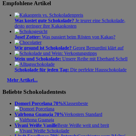
Empfohlene Artikel
Was kostet gute Schokolade?
Je teurer eine Schokolade,
desto geringer ihre Kakaokosten
Josef Zotter:
Was passiert beim Rösten von Kakao?
Wie gesund ist Schokolade?
Georg Bernardini klärt auf
Wein und Schokolade:
Unsere Reihe mit Eberhard Schell
Schokolade für jeden Tag:
Die perfekte Hausschokolade
Mehr Artikel...
Beliebte Schokoladentests
Domori Porcelana 70%
Klassenbeste
Valrhona Guanaja 70%
Verkosters Standard
Vivani Weiße Vanille
Beste Weiße weit und breit