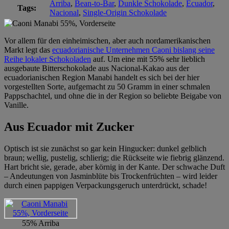
Arriba
,
Bean-to-Bar
,
Dunkle Schokolade
,
Ecuador
,
Tags:
Nacional
,
Single-Origin Schokolade
Vor allem für den einheimischen, aber auch nordamerikanischen
Markt legt das
ecuadorianische Unternehmen Caoni bislang seine
Reihe lokaler Schokoladen
auf. Um eine mit 55% sehr lieblich
ausgebaute Bitterschokolade aus Nacional-Kakao aus der
ecuadorianischen Region Manabi handelt es sich bei der hier
vorgestellten Sorte, aufgemacht zu 50 Gramm in einer schmalen
Pappschachtel, und ohne die in der Region so beliebte Beigabe von
Vanille.
Aus Ecuador mit Zucker
Optisch ist sie zunächst so gar kein Hingucker: dunkel gelblich
braun; wellig, pustelig, schlierig; die Rückseite wie fiebrig glänzend.
Hart bricht sie, gerade, aber körnig in der Kante. Der schwache Duft
– Andeutungen von Jasminblüte bis Trockenfrüchten – wird leider
durch einen pappigen Verpackungsgeruch unterdrückt, schade!
55% Arriba