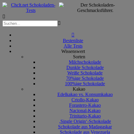



Bestenliste
Alle Tests
Wissenswert
Sorten
Milchschokolade
Dunkle Schokolade
Weiße Schokolade
70%ige Schokolade
100%ige Schokolade
Kakao
Edelkakao vs. Konsumkakao
Criollo-Kakao
Forastero-Kakao
Nacional-Kakao
Trinitario-Kakao
‚Single Origin‘-Schokolade
Schokolade aus Madagaskar
Schokolade aus Venezuela