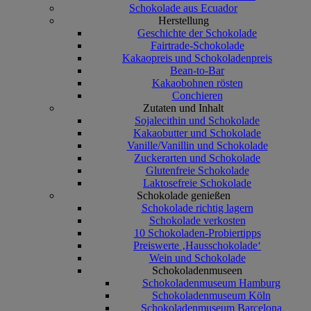
Schokolade aus Ecuador
Herstellung
Geschichte der Schokolade
Fairtrade-Schokolade
Kakaopreis und Schokoladenpreis
Bean-to-Bar
Kakaobohnen rösten
Conchieren
Zutaten und Inhalt
Sojalecithin und Schokolade
Kakaobutter und Schokolade
Vanille/Vanillin und Schokolade
Zuckerarten und Schokolade
Glutenfreie Schokolade
Laktosefreie Schokolade
Schokolade genießen
Schokolade richtig lagern
Schokolade verkosten
10 Schokoladen-Probiertipps
Preiswerte ‚Hausschokolade‘
Wein und Schokolade
Schokoladenmuseen
Schokoladenmuseum Hamburg
Schokoladenmuseum Köln
Schokoladenmuseum Barcelona