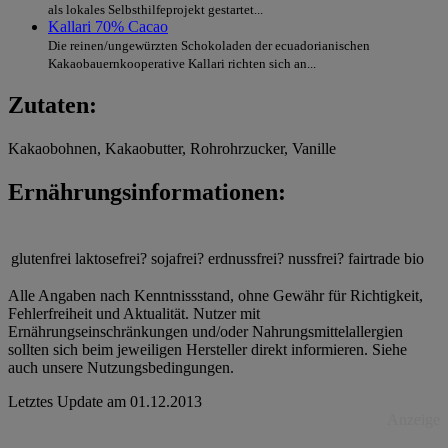
als lokales Selbsthilfeprojekt gestartet...
Kallari 70% Cacao
Die reinen/ungewürzten Schokoladen der ecuadorianischen
Kakaobauernkooperative Kallari richten sich an...
Zutaten:
Kakaobohnen, Kakaobutter, Rohrohrzucker, Vanille
Ernährungsinformationen:
glutenfrei
laktosefrei?
sojafrei?
erdnussfrei?
nussfrei?
fairtrade
bio
Alle Angaben nach Kenntnissstand, ohne Gewähr für Richtigkeit,
Fehlerfreiheit und Aktualität. Nutzer mit
Ernährungseinschränkungen und/oder Nahrungsmittelallergien
sollten sich beim jeweiligen Hersteller direkt informieren. Siehe
auch unsere Nutzungsbedingungen.
Letztes Update am
01.12.2013
Anzeige