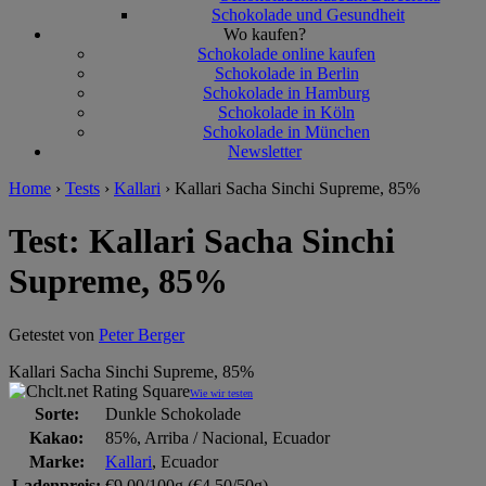
Schokolade und Gesundheit
Wo kaufen?
Schokolade online kaufen
Schokolade in Berlin
Schokolade in Hamburg
Schokolade in Köln
Schokolade in München
Newsletter
Home
›
Tests
›
Kallari
›
Kallari Sacha Sinchi Supreme, 85%
Test: Kallari Sacha Sinchi
Supreme, 85%
Getestet von
Peter Berger
Kallari Sacha Sinchi Supreme, 85%
Wie wir testen
Sorte:
Dunkle Schokolade
Kakao:
85%, Arriba / Nacional, Ecuador
Marke:
Kallari
, Ecuador
Ladenpreis:
€9,00/100g (€4,50/50g)