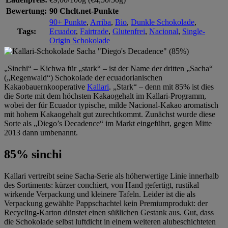
Bewertung:
90 Chclt.net-Punkte
90+ Punkte
,
Arriba
,
Bio
,
Dunkle Schokolade
,
Tags:
Ecuador
,
Fairtrade
,
Glutenfrei
,
Nacional
,
Single-
Origin Schokolade
„Sinchi“ – Kichwa für „stark“ – ist der Name der dritten „Sacha“
(„Regenwald“) Schokolade der ecuadorianischen
Kakaobauernkooperative
Kallari
. „Stark“ – denn mit 85% ist dies
die Sorte mit dem höchsten Kakaogehalt im Kallari-Programm,
wobei der für Ecuador typische, milde Nacional-Kakao aromatisch
mit hohem Kakaogehalt gut zurechtkommt. Zunächst wurde diese
Sorte als „Diego’s Decadence“ im Markt eingeführt, gegen Mitte
2013 dann umbenannt.
85% sinchi
Kallari vertreibt seine Sacha-Serie als höherwertige Linie innerhalb
des Sortiments: kürzer conchiert, von Hand gefertigt, rustikal
wirkende Verpackung und kleinere Tafeln. Leider ist die als
Verpackung gewählte Pappschachtel kein Premiumprodukt: der
Recycling-Karton dünstet einen süßlichen Gestank aus. Gut, dass
die Schokolade selbst luftdicht in einem weiteren alubeschichteten