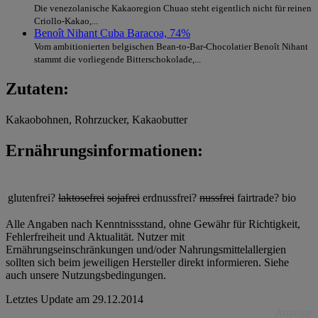
Die venezolanische Kakaoregion Chuao steht eigentlich nicht für reinen
Criollo-Kakao,...
Benoît Nihant Cuba Baracoa, 74%
Vom ambitionierten belgischen Bean-to-Bar-Chocolatier Benoît Nihant
stammt die vorliegende Bitterschokolade,...
Zutaten:
Kakaobohnen, Rohrzucker, Kakaobutter
Ernährungsinformationen:
glutenfrei?
laktosefrei
sojafrei
erdnussfrei?
nussfrei
fairtrade?
bio
Alle Angaben nach Kenntnissstand, ohne Gewähr für Richtigkeit,
Fehlerfreiheit und Aktualität. Nutzer mit
Ernährungseinschränkungen und/oder Nahrungsmittelallergien
sollten sich beim jeweiligen Hersteller direkt informieren. Siehe
auch unsere Nutzungsbedingungen.
Letztes Update am
29.12.2014
Anzeige