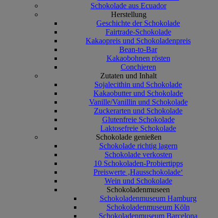
Schokolade aus Ecuador
Herstellung
Geschichte der Schokolade
Fairtrade-Schokolade
Kakaopreis und Schokoladenpreis
Bean-to-Bar
Kakaobohnen rösten
Conchieren
Zutaten und Inhalt
Sojalecithin und Schokolade
Kakaobutter und Schokolade
Vanille/Vanillin und Schokolade
Zuckerarten und Schokolade
Glutenfreie Schokolade
Laktosefreie Schokolade
Schokolade genießen
Schokolade richtig lagern
Schokolade verkosten
10 Schokoladen-Probiertipps
Preiswerte ‚Hausschokolade‘
Wein und Schokolade
Schokoladenmuseen
Schokoladenmuseum Hamburg
Schokoladenmuseum Köln
Schokoladenmuseum Barcelona