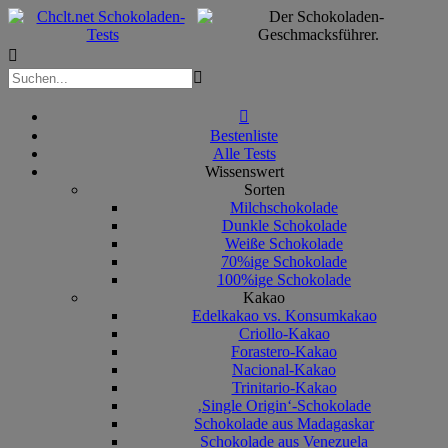



Bestenliste
Alle Tests
Wissenswert
Sorten
Milchschokolade
Dunkle Schokolade
Weiße Schokolade
70%ige Schokolade
100%ige Schokolade
Kakao
Edelkakao vs. Konsumkakao
Criollo-Kakao
Forastero-Kakao
Nacional-Kakao
Trinitario-Kakao
‚Single Origin‘-Schokolade
Schokolade aus Madagaskar
Schokolade aus Venezuela