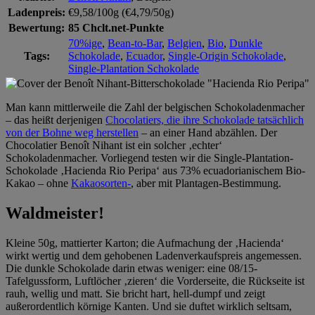
Ladenpreis:
€9,58/100g (€4,79/50g)
Bewertung:
85 Chclt.net-Punkte
70%ige
,
Bean-to-Bar
,
Belgien
,
Bio
,
Dunkle
Tags:
Schokolade
,
Ecuador
,
Single-Origin Schokolade
,
Single-Plantation Schokolade
Man kann mittlerweile die Zahl der belgischen Schokoladenmacher
– das heißt derjenigen
Chocolatiers, die ihre Schokolade tatsächlich
von der Bohne weg herstellen
– an einer Hand abzählen. Der
Chocolatier Benoît Nihant ist ein solcher ‚echter‘
Schokoladenmacher. Vorliegend testen wir die Single-Plantation-
Schokolade ‚Hacienda Rio Peripa‘ aus 73% ecuadorianischem Bio-
Kakao – ohne
Kakaosorten-
, aber mit Plantagen-Bestimmung.
Waldmeister!
Kleine 50g, mattierter Karton; die Aufmachung der ‚Hacienda‘
wirkt wertig und dem gehobenen Ladenverkaufspreis angemessen.
Die dunkle Schokolade darin etwas weniger: eine 08/15-
Tafelgussform, Luftlöcher ‚zieren‘ die Vorderseite, die Rückseite ist
rauh, wellig und matt. Sie bricht hart, hell-dumpf und zeigt
außerordentlich körnige Kanten. Und sie duftet wirklich seltsam,