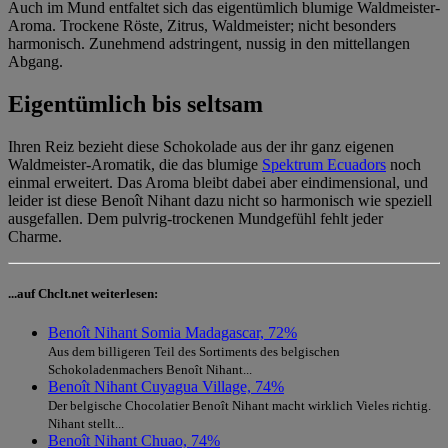
Auch im Mund entfaltet sich das eigentümlich blumige Waldmeister-
Aroma. Trockene Röste, Zitrus, Waldmeister; nicht besonders
harmonisch. Zunehmend adstringent, nussig in den mittellangen
Abgang.
Eigentümlich bis seltsam
Ihren Reiz bezieht diese Schokolade aus der ihr ganz eigenen
Waldmeister-Aromatik, die das blumige
Spektrum Ecuadors
noch
einmal erweitert. Das Aroma bleibt dabei aber eindimensional, und
leider ist diese Benoît Nihant dazu nicht so harmonisch wie speziell
ausgefallen. Dem pulvrig-trockenen Mundgefühl fehlt jeder
Charme.
...auf Chclt.net weiterlesen:
Benoît Nihant Somia Madagascar, 72%
Aus dem billigeren Teil des Sortiments des belgischen
Schokoladenmachers Benoît Nihant...
Benoît Nihant Cuyagua Village, 74%
Der belgische Chocolatier Benoît Nihant macht wirklich Vieles richtig.
Nihant stellt...
Benoît Nihant Chuao, 74%