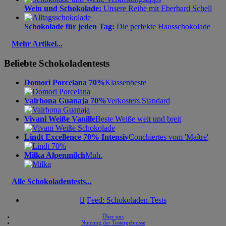
Wein und Schokolade:
Unsere Reihe mit Eberhard Schell
Schokolade für jeden Tag:
Die perfekte Hausschokolade
Mehr Artikel...
Beliebte Schokoladentests
Domori Porcelana 70%
Klassenbeste
Valrhona Guanaja 70%
Verkosters Standard
Vivani Weiße Vanille
Beste Weiße weit und breit
Lindt Excellence 70% Intensiv
Conchiertes vom 'Maître'
Milka Alpenmilch
Muh.
Alle Schokoladentests...

Feed: Schokoladen-Tests
Über uns
Nutzung der Testergebnisse