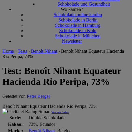
Schokolade und Gesundheit
Wo kaufen?
Schokolade online kaufen
Schokolade in Berlin
Schokolade in Hamburg
Schokolade in Köln
Schokolade in München
Newsletter
Home
›
Tests
›
Benoît Nihant
›
Benoît Nihant Equateur Hacienda
Rio Peripa, 73%
Test: Benoît Nihant Equateur
Hacienda Rio Peripa, 73%
Getestet von
Peter Berger
Benoît Nihant Equateur Hacienda Rio Peripa, 73%
Wie wir testen
Sorte:
Dunkle Schokolade
Kakao:
73%, Ecuador
Marke:
Benoît Nihant
, Belgien