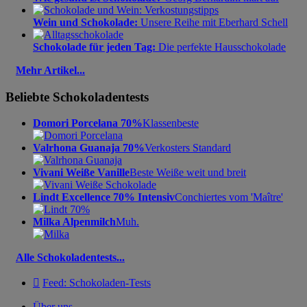
Wein und Schokolade:
Unsere Reihe mit Eberhard Schell
Schokolade für jeden Tag:
Die perfekte Hausschokolade
Mehr Artikel...
Beliebte Schokoladentests
Domori Porcelana 70%
Klassenbeste
Valrhona Guanaja 70%
Verkosters Standard
Vivani Weiße Vanille
Beste Weiße weit und breit
Lindt Excellence 70% Intensiv
Conchiertes vom 'Maître'
Milka Alpenmilch
Muh.
Alle Schokoladentests...

Feed: Schokoladen-Tests
Über uns