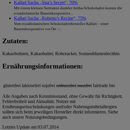
Kallari Sacha „Sisa’s Secret“, 70%
Mit einem kleinen Sortiment dunkler Arriba-Schokoladen konnte die
ecuadorianische Bauernkooperative...
Kallari Sacha „Roberto’s Recipe“, 75%
Vom ecuadorianischen Schokoladenhersteller Kallari – einer
Bauernkooperative vor Ort –...
Zutaten:
Kakaobohnen, Kakaobutter, Rohrzucker, Sonnenblumenlecithin
Ernährungsinformationen:
glutenfrei
laktosefrei
sojafrei
erdnussfrei
nussfrei
fairtrade
bio
Alle Angaben nach Kenntnissstand, ohne Gewähr für Richtigkeit,
Fehlerfreiheit und Aktualität. Nutzer mit
Ernährungseinschränkungen und/oder Nahrungsmittelallergien
sollten sich beim jeweiligen Hersteller direkt informieren. Siehe
auch unsere Nutzungsbedingungen.
Letztes Update am
03.07.2014