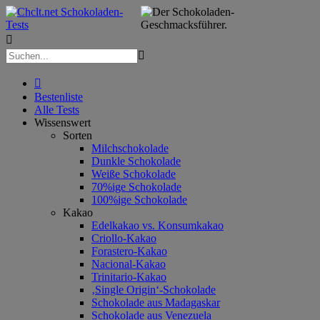



Bestenliste
Alle Tests
Wissenswert
Sorten
Milchschokolade
Dunkle Schokolade
Weiße Schokolade
70%ige Schokolade
100%ige Schokolade
Kakao
Edelkakao vs. Konsumkakao
Criollo-Kakao
Forastero-Kakao
Nacional-Kakao
Trinitario-Kakao
‚Single Origin‘-Schokolade
Schokolade aus Madagaskar
Schokolade aus Venezuela