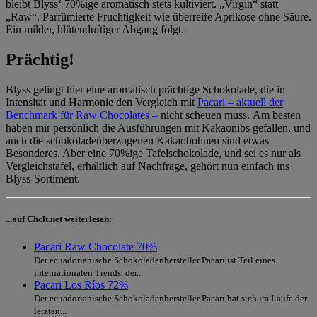
bleibt Blyss‘ 70%ige aromatisch stets kultiviert. „Virgin“ statt
„Raw“. Parfümierte Fruchtigkeit wie überreife Aprikose ohne Säure.
Ein milder, blütenduftiger Abgang folgt.
Prächtig!
Blyss gelingt hier eine aromatisch prächtige Schokolade, die in
Intensität und Harmonie den Vergleich mit
Pacari – aktuell der
Benchmark für Raw Chocolates –
nicht scheuen muss. Am besten
haben mir persönlich die Ausführungen mit Kakaonibs gefallen, und
auch die schokoladeüberzogenen Kakaobohnen sind etwas
Besonderes. Aber eine 70%ige Tafelschokolade, und sei es nur als
Vergleichstafel, erhältlich auf Nachfrage, gehört nun einfach ins
Blyss-Sortiment.
...auf Chclt.net weiterlesen:
Pacari Raw Chocolate 70%
Der ecuadorianische Schokoladenhersteller Pacari ist Teil eines
internationalen Trends, der...
Pacari Los Ríos 72%
Der ecuadorianische Schokoladenhersteller Pacari hat sich im Laufe der
letzten...