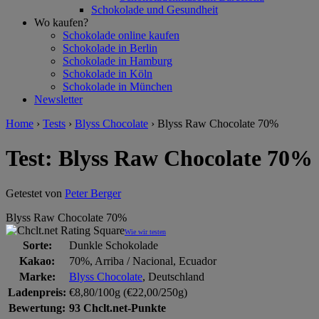
Schokolade und Gesundheit
Wo kaufen?
Schokolade online kaufen
Schokolade in Berlin
Schokolade in Hamburg
Schokolade in Köln
Schokolade in München
Newsletter
Home
›
Tests
›
Blyss Chocolate
›
Blyss Raw Chocolate 70%
Test: Blyss Raw Chocolate 70%
Getestet von
Peter Berger
Blyss Raw Chocolate 70%
Wie wir testen
Sorte:
Dunkle Schokolade
Kakao:
70%, Arriba / Nacional, Ecuador
Marke:
Blyss Chocolate
, Deutschland
Ladenpreis:
€8,80/100g (€22,00/250g)
Bewertung:
93 Chclt.net-Punkte