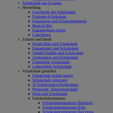
Schokolade aus Ecuador
Herstellung
Geschichte der Schokolade
Fairtrade-Schokolade
Kakaopreis und Schokoladenpreis
Bean-to-Bar
Kakaobohnen rösten
Conchieren
Zutaten und Inhalt
Sojalecithin und Schokolade
Kakaobutter und Schokolade
Vanille/Vanillin und Schokolade
Zuckerarten und Schokolade
Glutenfreie Schokolade
Laktosefreie Schokolade
Schokolade genießen
Schokolade richtig lagern
Schokolade verkosten
10 Schokoladen-Probiertipps
Preiswerte ‚Hausschokolade‘
Wein und Schokolade
Schokoladenmuseen
Schokoladenmuseum Hamburg
Schokoladenmuseum Köln
Schokoladenmuseum Barcelona