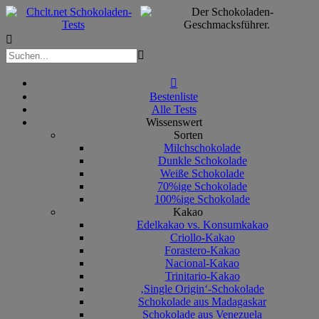



Bestenliste
Alle Tests
Wissenswert
Sorten
Milchschokolade
Dunkle Schokolade
Weiße Schokolade
70%ige Schokolade
100%ige Schokolade
Kakao
Edelkakao vs. Konsumkakao
Criollo-Kakao
Forastero-Kakao
Nacional-Kakao
Trinitario-Kakao
‚Single Origin‘-Schokolade
Schokolade aus Madagaskar
Schokolade aus Venezuela