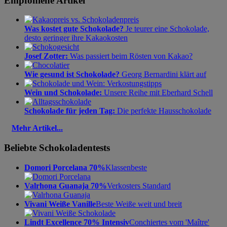
Empfohlene Artikel
Was kostet gute Schokolade?
Je teurer eine Schokolade,
desto geringer ihre Kakaokosten
Josef Zotter:
Was passiert beim Rösten von Kakao?
Wie gesund ist Schokolade?
Georg Bernardini klärt auf
Wein und Schokolade:
Unsere Reihe mit Eberhard Schell
Schokolade für jeden Tag:
Die perfekte Hausschokolade
Mehr Artikel...
Beliebte Schokoladentests
Domori Porcelana 70%
Klassenbeste
Valrhona Guanaja 70%
Verkosters Standard
Vivani Weiße Vanille
Beste Weiße weit und breit
Lindt Excellence 70% Intensiv
Conchiertes vom 'Maître'