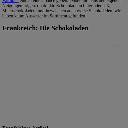
Valrhona
einmal eine Chance geben. Dabei durchaus den eigenen
Neigungen folgen: ob dunkle Schokolade in bitter oder süß,
Milchschokoladen, und inzwischen auch weiße Schokoladen, wir
haben kaum Aussetzer im Sortiment gefunden!
Frankreich: Die Schokoladen
Anzeige