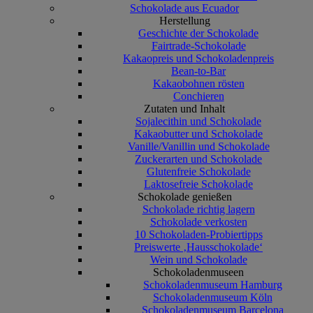
Schokolade aus Ecuador
Herstellung
Geschichte der Schokolade
Fairtrade-Schokolade
Kakaopreis und Schokoladenpreis
Bean-to-Bar
Kakaobohnen rösten
Conchieren
Zutaten und Inhalt
Sojalecithin und Schokolade
Kakaobutter und Schokolade
Vanille/Vanillin und Schokolade
Zuckerarten und Schokolade
Glutenfreie Schokolade
Laktosefreie Schokolade
Schokolade genießen
Schokolade richtig lagern
Schokolade verkosten
10 Schokoladen-Probiertipps
Preiswerte ‚Hausschokolade‘
Wein und Schokolade
Schokoladenmuseen
Schokoladenmuseum Hamburg
Schokoladenmuseum Köln
Schokoladenmuseum Barcelona