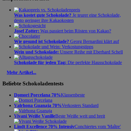
Was kostet gute Schokolade?
Je teurer eine Schokolade,
desto geringer ihre Kakaokosten
Josef Zotter:
Was passiert beim Rösten von Kakao?
Wie gesund ist Schokolade?
Georg Bernardini klärt auf
Wein und Schokolade:
Unsere Reihe mit Eberhard Schell
Schokolade für jeden Tag:
Die perfekte Hausschokolade
Mehr Artikel...
Beliebte Schokoladentests
Domori Porcelana 70%
Klassenbeste
Valrhona Guanaja 70%
Verkosters Standard
Vivani Weiße Vanille
Beste Weiße weit und breit
Lindt Excellence 70% Intensiv
Conchiertes vom 'Maître'