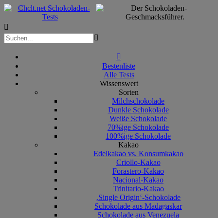



Bestenliste
Alle Tests
Wissenswert
Sorten
Milchschokolade
Dunkle Schokolade
Weiße Schokolade
70%ige Schokolade
100%ige Schokolade
Kakao
Edelkakao vs. Konsumkakao
Criollo-Kakao
Forastero-Kakao
Nacional-Kakao
Trinitario-Kakao
‚Single Origin‘-Schokolade
Schokolade aus Madagaskar
Schokolade aus Venezuela