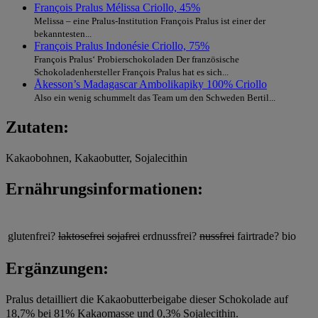
François Pralus Mélissa Criollo, 45%
Melissa – eine Pralus-Institution François Pralus ist einer der
bekanntesten...
François Pralus Indonésie Criollo, 75%
François Pralus‘ Probierschokoladen Der französische
Schokoladenhersteller François Pralus hat es sich...
Åkesson’s Madagascar Ambolikapiky 100% Criollo
Also ein wenig schummelt das Team um den Schweden Bertil...
Zutaten:
Kakaobohnen, Kakaobutter, Sojalecithin
Ernährungsinformationen:
glutenfrei?
laktosefrei
sojafrei
erdnussfrei?
nussfrei
fairtrade?
bio
Ergänzungen:
Pralus detailliert die Kakaobutterbeigabe dieser Schokolade auf
18,7% bei 81% Kakaomasse und 0,3% Sojalecithin.