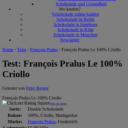
Schokolade und Gesundheit
Wo kaufen?
Schokolade online kaufen
Schokolade in Berlin
Schokolade in Hamburg
Schokolade in Köln
Schokolade in München
Newsletter
Home
›
Tests
›
François Pralus
›
François Pralus Le 100% Criollo
Test: François Pralus Le 100%
Criollo
Getestet von
Peter Berger
François Pralus Le 100% Criollo
Wie wir testen
Sorte:
Dunkle Schokolade
Kakao:
100%, Criollo, Madagaskar
Marke:
François Pralus
, Frankreich
Ladenpreis:
€5,00/100g