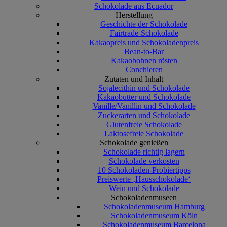
Schokolade aus Ecuador
Herstellung
Geschichte der Schokolade
Fairtrade-Schokolade
Kakaopreis und Schokoladenpreis
Bean-to-Bar
Kakaobohnen rösten
Conchieren
Zutaten und Inhalt
Sojalecithin und Schokolade
Kakaobutter und Schokolade
Vanille/Vanillin und Schokolade
Zuckerarten und Schokolade
Glutenfreie Schokolade
Laktosefreie Schokolade
Schokolade genießen
Schokolade richtig lagern
Schokolade verkosten
10 Schokoladen-Probiertipps
Preiswerte ‚Hausschokolade‘
Wein und Schokolade
Schokoladenmuseen
Schokoladenmuseum Hamburg
Schokoladenmuseum Köln
Schokoladenmuseum Barcelona