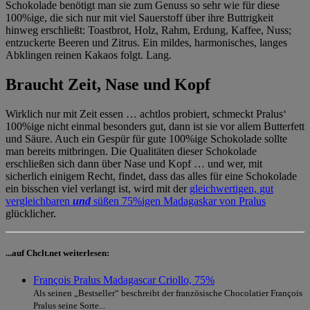
Schokolade benötigt man sie zum Genuss so sehr wie für diese
100%ige, die sich nur mit viel Sauerstoff über ihre Buttrigkeit
hinweg erschließt: Toastbrot, Holz, Rahm, Erdung, Kaffee, Nuss;
entzuckerte Beeren und Zitrus. Ein mildes, harmonisches, langes
Abklingen reinen Kakaos folgt. Lang.
Braucht Zeit, Nase und Kopf
Wirklich nur mit Zeit essen … achtlos probiert, schmeckt Pralus‘
100%ige nicht einmal besonders gut, dann ist sie vor allem Butterfett
und Säure. Auch ein Gespür für gute 100%ige Schokolade sollte
man bereits mitbringen. Die Qualitäten dieser Schokolade
erschließen sich dann über Nase und Kopf … und wer, mit
sicherlich einigem Recht, findet, dass das alles für eine Schokolade
ein bisschen viel verlangt ist, wird mit der
gleichwertigen, gut
vergleichbaren
und
süßen 75%igen Madagaskar von Pralus
glücklicher.
...auf Chclt.net weiterlesen:
François Pralus Madagascar Criollo, 75%
Als seinen „Bestseller“ beschreibt der französische Chocolatier François
Pralus seine Sorte...