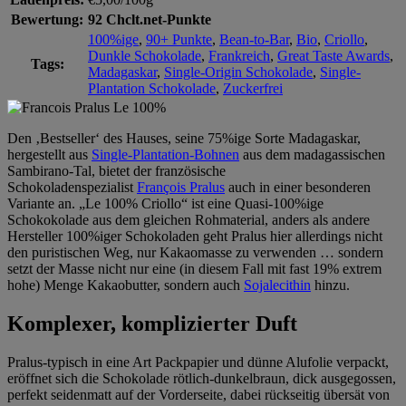
Bewertung:
92 Chclt.net-Punkte
100%ige
,
90+ Punkte
,
Bean-to-Bar
,
Bio
,
Criollo
,
Dunkle Schokolade
,
Frankreich
,
Great Taste Awards
,
Tags:
Madagaskar
,
Single-Origin Schokolade
,
Single-
Plantation Schokolade
,
Zuckerfrei
Den ‚Bestseller‘ des Hauses, seine 75%ige Sorte Madagaskar,
hergestellt aus
Single-Plantation-Bohnen
aus dem madagassischen
Sambirano-Tal, bietet der französische
Schokoladenspezialist
François Pralus
auch in einer besonderen
Variante an. „Le 100% Criollo“ ist eine Quasi-100%ige
Schokokolade aus dem gleichen Rohmaterial, anders als andere
Hersteller 100%iger Schokoladen geht Pralus hier allerdings nicht
den puristischen Weg, nur Kakaomasse zu verwenden … sondern
setzt der Masse nicht nur eine (in diesem Fall mit fast 19% extrem
hohe) Menge Kakaobutter, sondern auch
Sojalecithin
hinzu.
Komplexer, komplizierter Duft
Pralus-typisch in eine Art Packpapier und dünne Alufolie verpackt,
eröffnet sich die Schokolade rötlich-dunkelbraun, dick ausgegossen,
perfekt seidenmatt auf der Vorderseite, dabei rückseitig übersät von