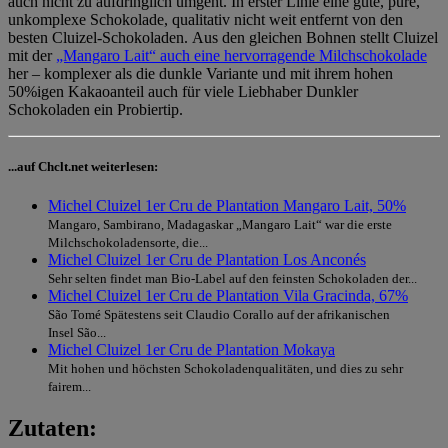
auch nicht zu aufdringlich umgeht. In erster Linie eine gute, pure,
unkomplexe Schokolade, qualitativ nicht weit entfernt von den
besten Cluizel-Schokoladen. Aus den gleichen Bohnen stellt Cluizel
mit der
„Mangaro Lait“ auch eine hervorragende Milchschokolade
her – komplexer als die dunkle Variante und mit ihrem hohen
50%igen Kakaoanteil auch für viele Liebhaber Dunkler
Schokoladen ein Probiertip.
...auf Chclt.net weiterlesen:
Michel Cluizel 1er Cru de Plantation Mangaro Lait, 50%
Mangaro, Sambirano, Madagaskar „Mangaro Lait“ war die erste
Milchschokoladensorte, die...
Michel Cluizel 1er Cru de Plantation Los Anconés
Sehr selten findet man Bio-Label auf den feinsten Schokoladen der...
Michel Cluizel 1er Cru de Plantation Vila Gracinda, 67%
São Tomé Spätestens seit Claudio Corallo auf der afrikanischen
Insel São...
Michel Cluizel 1er Cru de Plantation Mokaya
Mit hohen und höchsten Schokoladenqualitäten, und dies zu sehr
fairem...
Zutaten: