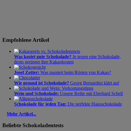
Empfohlene Artikel
Was kostet gute Schokolade?
Je teurer eine Schokolade,
desto geringer ihre Kakaokosten
Josef Zotter:
Was passiert beim Rösten von Kakao?
Wie gesund ist Schokolade?
Georg Bernardini klärt auf
Wein und Schokolade:
Unsere Reihe mit Eberhard Schell
Schokolade für jeden Tag:
Die perfekte Hausschokolade
Mehr Artikel...
Beliebte Schokoladentests