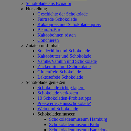
Schokolade aus Ecuador
Herstellung
Geschichte der Schokolade
Fairtrade-Schokolade
Kakaopreis und Schokoladenpreis
Bean-to-Bar
Kakaobohnen rösten
Conchieren
Zutaten und Inhalt
Sojalecithin und Schokolade
Kakaobutter und Schokolade
Vanille/Vanillin und Schokolade
Zuckerarten und Schokolade
Glutenfreie Schokolade
Laktosefreie Schokolade
Schokolade genießen
Schokolade richtig lagern
Schokolade verkosten
10 Schokoladen-Probiertipps
Preiswerte ‚Hausschokolade‘
Wein und Schokolade
Schokoladenmuseen
Schokoladenmuseum Hamburg
Schokoladenmuseum Köln
Schokoladenmuseum Barcelona