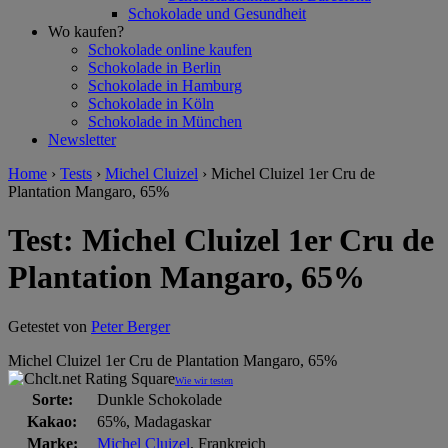
Schokolade und Gesundheit
Wo kaufen?
Schokolade online kaufen
Schokolade in Berlin
Schokolade in Hamburg
Schokolade in Köln
Schokolade in München
Newsletter
Home
›
Tests
›
Michel Cluizel
›
Michel Cluizel 1er Cru de
Plantation Mangaro, 65%
Test: Michel Cluizel 1er Cru de
Plantation Mangaro, 65%
Getestet von
Peter Berger
Michel Cluizel 1er Cru de Plantation Mangaro, 65%
Wie wir testen
Sorte:
Dunkle Schokolade
Kakao:
65%, Madagaskar
Marke:
Michel Cluizel
, Frankreich