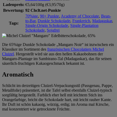
Ladenpreis:
€5,64/100g (€3,95/70g)
Bewertung:
92 Chclt.net-Punkte
70%ige
,
90+ Punkte
,
Academy of Chocolate
,
Bean-
to-Bar
,
Dunkle Schokolade
,
Frankreich
,
Madagaskar
,
Tags:
Single-Origin Schokolade
,
Single-Plantation
Schokolade
,
Sojafrei
Die 65%ige Dunkle Schokolade „Mangaro Noir“ ist inzwischen ein
Klassiker im Sortiment des
französischen Chocolatiers Michel
Cluizel
. Hergestellt wird sie aus den hellen Kakaobohnen der
Mangaro-Plantage im Sambirano-Tal (Madagaskar), das für seinen
säuerlich-fruchtigen Kakaogeschmack bekannt ist.
Aromatisch
Schlicht im derzeitigen Cluizel-Verpackungsstil (Passgenau, Pappe,
Metallfolie) präsentiert, ist die Tafel selbst ebenfalls Cluizel-typisch
sorgfältig hergestellt. Farblich eher hell mit leichtem Stich ins
Orangefarbige, bricht die Schokolade hart, mit leicht rauher Kante.
Ihr Duft ist schön kakaoig, würzig, erdig; im Aroma mal Kirsche,
mal konzentriert wie getrocknete Früchte.