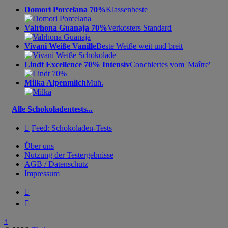
Domori Porcelana 70%
Klassenbeste
Valrhona Guanaja 70%
Verkosters Standard
Vivani Weiße Vanille
Beste Weiße weit und breit
Lindt Excellence 70% Intensiv
Conchiertes vom 'Maître'
Milka Alpenmilch
Muh.
Alle Schokoladentests...

Feed: Schokoladen-Tests
Über uns
Nutzung der Testergebnisse
AGB / Datenschutz
Impressum


↑