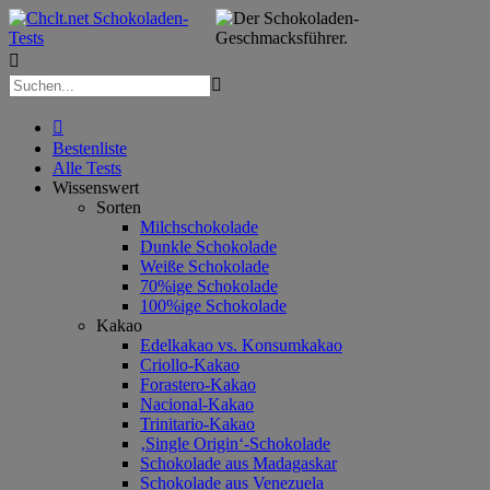



Bestenliste
Alle Tests
Wissenswert
Sorten
Milchschokolade
Dunkle Schokolade
Weiße Schokolade
70%ige Schokolade
100%ige Schokolade
Kakao
Edelkakao vs. Konsumkakao
Criollo-Kakao
Forastero-Kakao
Nacional-Kakao
Trinitario-Kakao
‚Single Origin‘-Schokolade
Schokolade aus Madagaskar
Schokolade aus Venezuela