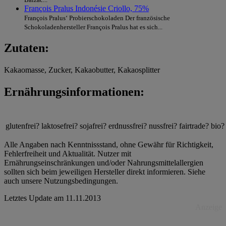
François Pralus Indonésie Criollo, 75%
François Pralus‘ Probierschokoladen Der französische
Schokoladenhersteller François Pralus hat es sich...
Zutaten:
Kakaomasse, Zucker, Kakaobutter, Kakaosplitter
Ernährungsinformationen:
glutenfrei?
laktosefrei?
sojafrei?
erdnussfrei?
nussfrei?
fairtrade?
bio?
Alle Angaben nach Kenntnissstand, ohne Gewähr für Richtigkeit,
Fehlerfreiheit und Aktualität. Nutzer mit
Ernährungseinschränkungen und/oder Nahrungsmittelallergien
sollten sich beim jeweiligen Hersteller direkt informieren. Siehe
auch unsere Nutzungsbedingungen.
Letztes Update am
11.11.2013
Anzeige