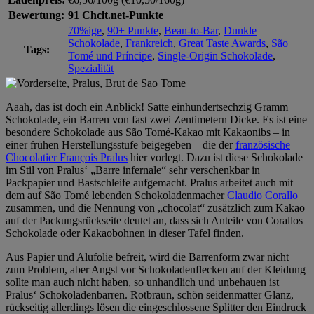
Bewertung:
91 Chclt.net-Punkte
70%ige
,
90+ Punkte
,
Bean-to-Bar
,
Dunkle
Schokolade
,
Frankreich
,
Great Taste Awards
,
São
Tags:
Tomé und Príncipe
,
Single-Origin Schokolade
,
Spezialität
Aaah, das ist doch ein Anblick! Satte einhundertsechzig Gramm
Schokolade, ein Barren von fast zwei Zentimetern Dicke. Es ist eine
besondere Schokolade aus São Tomé-Kakao mit Kakaonibs – in
einer frühen Herstellungsstufe beigegeben – die der
französische
Chocolatier François Pralus
hier vorlegt. Dazu ist diese Schokolade
im Stil von Pralus‘ „Barre infernale“ sehr verschenkbar in
Packpapier und Bastschleife aufgemacht. Pralus arbeitet auch mit
dem auf São Tomé lebenden Schokoladenmacher
Claudio Corallo
zusammen, und die Nennung von „chocolat“ zusätzlich zum Kakao
auf der Packungsrückseite deutet an, dass sich Anteile von Corallos
Schokolade oder Kakaobohnen in dieser Tafel finden.
Aus Papier und Alufolie befreit, wird die Barrenform zwar nicht
zum Problem, aber Angst vor Schokoladenflecken auf der Kleidung
sollte man auch nicht haben, so unhandlich und unbehauen ist
Pralus‘ Schokoladenbarren. Rotbraun, schön seidenmatter Glanz,
rückseitig allerdings lösen die eingeschlossene Splitter den Eindruck