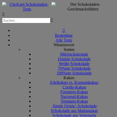



Bestenliste
Alle Tests
Wissenswert
Sorten
Milchschokolade
Dunkle Schokolade
Weiße Schokolade
70%ige Schokolade
100%ige Schokolade
Kakao
Edelkakao vs. Konsumkakao
Criollo-Kakao
Forastero-Kakao
Nacional-Kakao
Trinitario-Kakao
‚Single Origin‘-Schokolade
Schokolade aus Madagaskar
Schokolade aus Venezuela