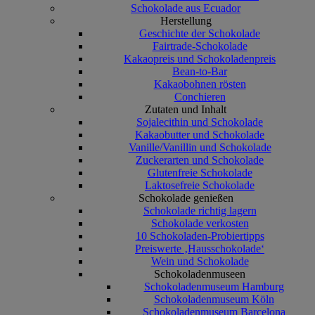
Schokolade aus Ecuador
Herstellung
Geschichte der Schokolade
Fairtrade-Schokolade
Kakaopreis und Schokoladenpreis
Bean-to-Bar
Kakaobohnen rösten
Conchieren
Zutaten und Inhalt
Sojalecithin und Schokolade
Kakaobutter und Schokolade
Vanille/Vanillin und Schokolade
Zuckerarten und Schokolade
Glutenfreie Schokolade
Laktosefreie Schokolade
Schokolade genießen
Schokolade richtig lagern
Schokolade verkosten
10 Schokoladen-Probiertipps
Preiswerte ‚Hausschokolade‘
Wein und Schokolade
Schokoladenmuseen
Schokoladenmuseum Hamburg
Schokoladenmuseum Köln
Schokoladenmuseum Barcelona