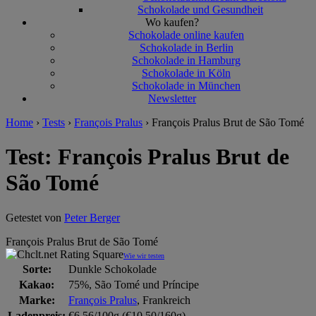
Schokolade und Gesundheit
Wo kaufen?
Schokolade online kaufen
Schokolade in Berlin
Schokolade in Hamburg
Schokolade in Köln
Schokolade in München
Newsletter
Home
›
Tests
›
François Pralus
›
François Pralus Brut de São Tomé
Test: François Pralus Brut de
São Tomé
Getestet von
Peter Berger
François Pralus Brut de São Tomé
Wie wir testen
Sorte:
Dunkle Schokolade
Kakao:
75%, São Tomé und Príncipe
Marke:
François Pralus
, Frankreich
Ladenpreis:
€6,56/100g (€10,50/160g)