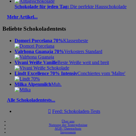
Schokolade für jeden Tag:
Die perfekte Hausschokolade
Mehr Artikel...
Beliebte Schokoladentests
Domori Porcelana 70%
Klassenbeste
Valrhona Guanaja 70%
Verkosters Standard
Vivani Weiße Vanille
Beste Weiße weit und breit
Lindt Excellence 70% Intensiv
Conchiertes vom 'Maître'
Milka Alpenmilch
Muh.
Alle Schokoladentests...

Feed: Schokoladen-Tests
Über uns
Nutzung der Testergebnisse
AGB / Datenschutz
Impressum