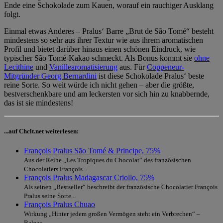
Ende eine Schokolade zum Kauen, worauf ein rauchiger Ausklang
folgt.
Einmal etwas Anderes – Pralus‘ Barre „Brut de São Tomé“ besteht
mindestens so sehr aus ihrer Textur wie aus ihrem aromatischen
Profil und bietet darüber hinaus einen schönen Eindruck, wie
typischer São Tomé-Kakao schmeckt. Als Bonus kommt sie
ohne
Lecithine
und
Vanillearomatisierung
aus. Für
Coppeneur-
Mitgründer Georg Bernardini
ist diese Schokolade Pralus‘ beste
reine Sorte. So weit würde ich nicht gehen – aber die größte,
bestverschenkbare und am leckersten vor sich hin zu knabbernde,
das ist sie mindestens!
...auf Chclt.net weiterlesen:
François Pralus São Tomé & Principe, 75%
Aus der Reihe „Les Tropiques du Chocolat“ des französischen
Chocolatiers François...
François Pralus Madagascar Criollo, 75%
Als seinen „Bestseller“ beschreibt der französische Chocolatier François
Pralus seine Sorte...
François Pralus Chuao
Wirkung „Hinter jedem großen Vermögen steht ein Verbrechen“ –
Balzac...