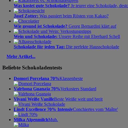
Was kostet gute Schokolade?
Je teurer eine Schokolade, dest
Josef Zotter:
Was passiert beim Rösten von Kakao?
Wie gesund ist Schokolade?
Georg Bernardini klärt auf
Wein und Schokolade:
Unsere Reihe mit Eberhard Schell
Schokolade für jeden Tag:
Die perfekte Hausschokolade
Mehr Artikel...
Beliebte Schokoladentests
Domori Porcelana 70%
Klassenbeste
Valrhona Guanaja 70%
Verkosters Standard
Vivani Weiße Vanille
Beste Weiße weit und breit
Lindt Excellence 70% Intensiv
Conchiertes vom 'Maître'
Milka Alpenmilch
Muh.