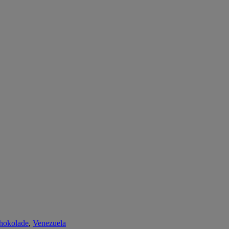
chokolade
,
Venezuela