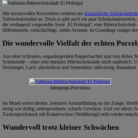
Mit niveauvollen Kuvertüren verdient der
französische Schokoladenhe
Tafelschokoladen an. Doch es gibt auch ein paar Schokoladensorten, 
die vorliegend vorgestellte Sorte ‚El Pedregal‘, eine Bitterschokol
differenzierte, vielschichtige, milde Aromen, ist Grundlage einiger d
Die wundervolle Vielfalt der echten Porce
Aus einer schmalen, enganliegenden Pappschachtel und von dicker Metal
Schokolade – einer sehr dunklen Milchschokolade nicht unähnlich. Un
Dschungel, Lack; alkoholisch und fermentiert; süßwürzig; Baumharz 
Jahrgangs-Porcelana
Im Mund sofort direkte, intensive Aromafühlung an der Zunge. Herrl
röstig wie duftig; untergeordnete, scharfe Gewürze. Und vor allem: S
Zuckergeschmack mit Kräuterwürze (Waldhonig!) teils wieder entsch
Wundervoll trotz kleiner Schwächen