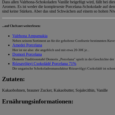
Dass allen Valrhona-Schokoladen Vanille beigefügt wird, fällt bei di
Aromen. Es ist weder die komplexeste Porcelana-Schokolade auf dem 
sind keine Stärken. Aber das sind Schwächen auf einem so hohen Niv
...auf Chclt.net weiterlesen:
Valrhona Ampamakia
Neben seinem Sortiment an für die gehobene Confiserie bestimmten Kuver
Amedei Porcelana
Hier ist sie also: die angeblich und mit etwa 20-30€ je...
Domori Porcelana
Domoris Traditionstafel Domoris „Porcelana“ spielt in der Geschichte der
Rózsavölgyi Csokoládé Porcelana 71%
Die ungarische Schokoladenmanufaktur Rózsavölgyi Csokoládé ist schon se
Zutaten:
Kakaobohnen, brauner Zucker, Kakaobutter, Sojalecithin, Vanille
Ernährungsinformationen: