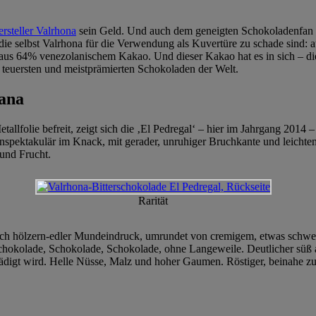
rsteller Valrhona
sein Geld. Und auch dem geneigten Schokoladenfan wi
die selbst Valrhona für die Verwendung als Kuvertüre zu schade sind: 
ade aus 64% venezolanischem Kakao. Und dieser Kakao hat es in sich – 
er teuersten und meistprämierten Schokoladen der Welt.
lana
lfolie befreit, zeigt sich die ‚El Pedregal‘ – hier im Jahrgang 2014 –
spektakulär im Knack, mit gerader, unruhiger Bruchkante und leichtem 
und Frucht.
Rarität
ich hölzern-edler Mundeindruck, umrundet von cremigem, etwas schwer
chokolade, Schokolade, Schokolade, ohne Langeweile. Deutlicher süß al
ädigt wird. Helle Nüsse, Malz und hoher Gaumen. Röstiger, beinahe z