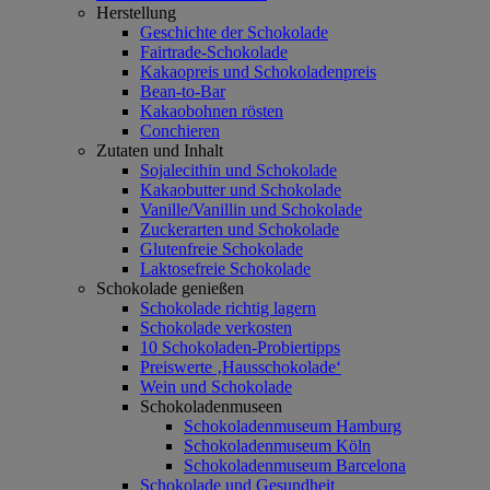
Herstellung
Geschichte der Schokolade
Fairtrade-Schokolade
Kakaopreis und Schokoladenpreis
Bean-to-Bar
Kakaobohnen rösten
Conchieren
Zutaten und Inhalt
Sojalecithin und Schokolade
Kakaobutter und Schokolade
Vanille/Vanillin und Schokolade
Zuckerarten und Schokolade
Glutenfreie Schokolade
Laktosefreie Schokolade
Schokolade genießen
Schokolade richtig lagern
Schokolade verkosten
10 Schokoladen-Probiertipps
Preiswerte ‚Hausschokolade‘
Wein und Schokolade
Schokoladenmuseen
Schokoladenmuseum Hamburg
Schokoladenmuseum Köln
Schokoladenmuseum Barcelona
Schokolade und Gesundheit