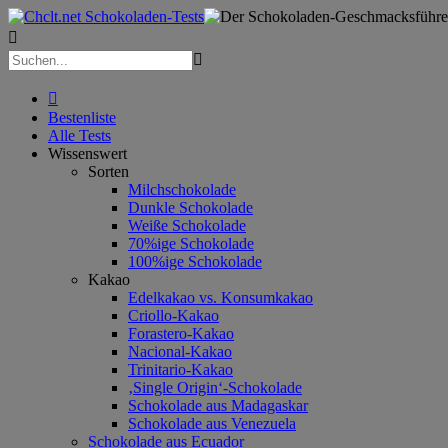



Bestenliste
Alle Tests
Wissenswert
Sorten
Milchschokolade
Dunkle Schokolade
Weiße Schokolade
70%ige Schokolade
100%ige Schokolade
Kakao
Edelkakao vs. Konsumkakao
Criollo-Kakao
Forastero-Kakao
Nacional-Kakao
Trinitario-Kakao
‚Single Origin‘-Schokolade
Schokolade aus Madagaskar
Schokolade aus Venezuela
Schokolade aus Ecuador