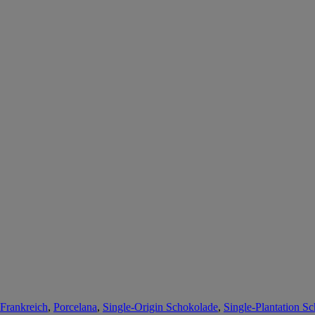
Frankreich
,
Porcelana
,
Single-Origin Schokolade
,
Single-Plantation S