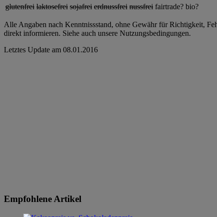
glutenfrei
laktosefrei
sojafrei
erdnussfrei
nussfrei
fairtrade?
bio?
Alle Angaben nach Kenntnissstand, ohne Gewähr für Richtigkeit, Fehle
direkt informieren. Siehe auch unsere Nutzungsbedingungen.
Letztes Update am
08.01.2016
Empfohlene Artikel