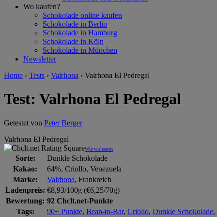
Wo kaufen?
Schokolade online kaufen
Schokolade in Berlin
Schokolade in Hamburg
Schokolade in Köln
Schokolade in München
Newsletter
Home
›
Tests
›
Valrhona
›
Valrhona El Pedregal
Test: Valrhona El Pedregal
Getestet von
Peter Berger
Valrhona El Pedregal
Wie wir testen
Sorte:
Dunkle Schokolade
Kakao:
64%, Criollo, Venezuela
Marke:
Valrhona
, Frankreich
Ladenpreis:
€8,93/100g (€6,25/70g)
Bewertung:
92 Chclt.net-Punkte
Tags:
90+ Punkte
,
Bean-to-Bar
,
Criollo
,
Dunkle Schokolade
,