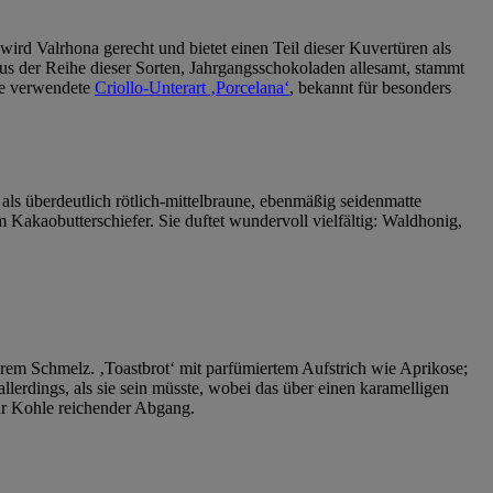
rd Valrhona gerecht und bietet einen Teil dieser Kuvertüren als
aus der Reihe dieser Sorten, Jahrgangsschokoladen allesamt, stammt
die verwendete
Criollo-Unterart ‚Porcelana‘
, bekannt für besonders
 als überdeutlich rötlich-mittelbraune, ebenmäßig seidenmatte
Kakaobutterschiefer. Sie duftet wundervoll vielfältig: Waldhonig,
em Schmelz. ‚Toastbrot‘ mit parfümiertem Aufstrich wie Aprikose;
lerdings, als sie sein müsste, wobei das über einen karamelligen
ur Kohle reichender Abgang.