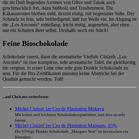
die im Duft liegenden Aromen von Olive und Tabak auch
geschmacklich frei, dazu Süßholz und Traubenmost. Die
Kakaoaromen bleiben mild, dezent röstig, mit begrenzter Süße. Der
Schmelz ist fein, sehr befriedigend, lädt zur Weile ein. Im Abgang ist
die „Los Anconés“ mittellang, leicht röstig, angenehm, aber eben
nur ein Schatten ihrer selbst. Deshalb: noch ein Stück!
Feine Bioschokolade
Schokolade zuerst, dann die aromatische Vielfalt: Cluizels „Los
Anconés“ ist eine komplexe, sehr aromatische Tafel, die gleichzeitig
nie vergisst, in erster Linie eine sehr gute Dunkle Schokolade zu
sein. Für die Bio-Zertifikation mussten keine Abstriche bei der
Qualität gemacht werden. Toll!
...auf Chclt.net weiterlesen:
Michel Cluizel 1er Cru de Plantation Mokaya
Mit hohen und höchsten Schokoladenqualitäten, und dies zu sehr
fairem...
Michel Cluizel 1er Cru de Plantation Mangaro, 65%
Die 65%ige Dunkle Schokolade „Mangaro Noir“ ist inzwischen ein
Klassiker...