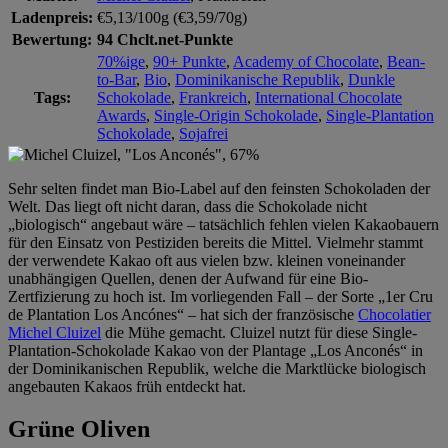
Ladenpreis:
€5,13/100g (€3,59/70g)
Bewertung:
94 Chclt.net-Punkte
70%ige
,
90+ Punkte
,
Academy of Chocolate
,
Bean-
to-Bar
,
Bio
,
Dominikanische Republik
,
Dunkle
Tags:
Schokolade
,
Frankreich
,
International Chocolate
Awards
,
Single-Origin Schokolade
,
Single-Plantation
Schokolade
,
Sojafrei
Sehr selten findet man Bio-Label auf den feinsten Schokoladen der
Welt. Das liegt oft nicht daran, dass die Schokolade nicht
„biologisch“ angebaut wäre – tatsächlich fehlen vielen Kakaobauern
für den Einsatz von Pestiziden bereits die Mittel. Vielmehr stammt
der verwendete Kakao oft aus vielen bzw. kleinen voneinander
unabhängigen Quellen, denen der Aufwand für eine Bio-
Zertfizierung zu hoch ist. Im vorliegenden Fall – der Sorte „1er Cru
de Plantation Los Ancónes“ – hat sich der französische
Chocolatier
Michel Cluizel
die Mühe gemacht. Cluizel nutzt für diese Single-
Plantation-Schokolade Kakao von der Plantage „Los Anconés“ in
der Dominikanischen Republik, welche die Marktlücke biologisch
angebauten Kakaos früh entdeckt hat.
Grüne Oliven