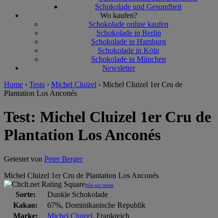
Schokolade und Gesundheit
Wo kaufen?
Schokolade online kaufen
Schokolade in Berlin
Schokolade in Hamburg
Schokolade in Köln
Schokolade in München
Newsletter
Home
›
Tests
›
Michel Cluizel
›
Michel Cluizel 1er Cru de
Plantation Los Anconés
Test: Michel Cluizel 1er Cru de
Plantation Los Anconés
Getestet von
Peter Berger
Michel Cluizel 1er Cru de Plantation Los Anconés
Wie wir testen
Sorte:
Dunkle Schokolade
Kakao:
67%, Dominikanische Republik
Marke:
Michel Cluizel
, Frankreich