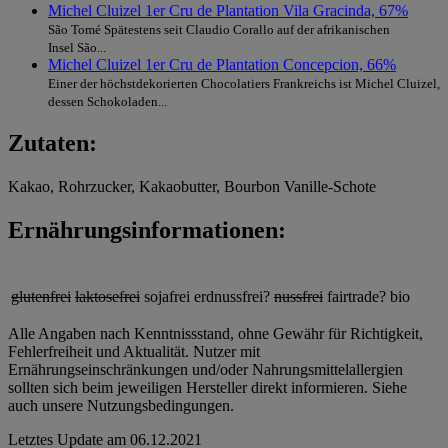
Michel Cluizel 1er Cru de Plantation Vila Gracinda, 67%
São Tomé Spätestens seit Claudio Corallo auf der afrikanischen
Insel São...
Michel Cluizel 1er Cru de Plantation Concepcion, 66%
Einer der höchstdekorierten Chocolatiers Frankreichs ist Michel Cluizel,
dessen Schokoladen...
Zutaten:
Kakao, Rohrzucker, Kakaobutter, Bourbon Vanille-Schote
Ernährungsinformationen:
glutenfrei
laktosefrei
sojafrei
erdnussfrei?
nussfrei
fairtrade?
bio
Alle Angaben nach Kenntnissstand, ohne Gewähr für Richtigkeit,
Fehlerfreiheit und Aktualität. Nutzer mit
Ernährungseinschränkungen und/oder Nahrungsmittelallergien
sollten sich beim jeweiligen Hersteller direkt informieren. Siehe
auch unsere Nutzungsbedingungen.
Letztes Update am
06.12.2021