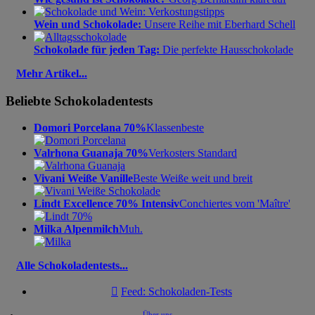
Wein und Schokolade:
Unsere Reihe mit Eberhard Schell
Schokolade für jeden Tag:
Die perfekte Hausschokolade
Mehr Artikel...
Beliebte Schokoladentests
Domori Porcelana 70%
Klassenbeste
Valrhona Guanaja 70%
Verkosters Standard
Vivani Weiße Vanille
Beste Weiße weit und breit
Lindt Excellence 70% Intensiv
Conchiertes vom 'Maître'
Milka Alpenmilch
Muh.
Alle Schokoladentests...

Feed: Schokoladen-Tests
Über uns