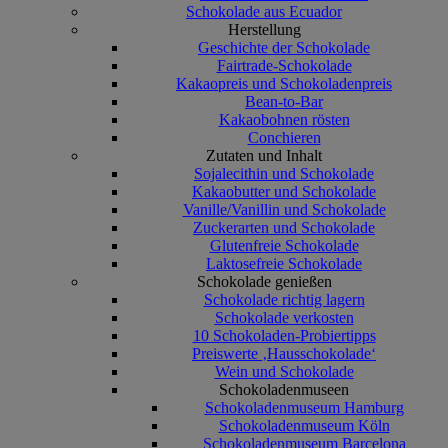
Schokolade aus Ecuador
Herstellung
Geschichte der Schokolade
Fairtrade-Schokolade
Kakaopreis und Schokoladenpreis
Bean-to-Bar
Kakaobohnen rösten
Conchieren
Zutaten und Inhalt
Sojalecithin und Schokolade
Kakaobutter und Schokolade
Vanille/Vanillin und Schokolade
Zuckerarten und Schokolade
Glutenfreie Schokolade
Laktosefreie Schokolade
Schokolade genießen
Schokolade richtig lagern
Schokolade verkosten
10 Schokoladen-Probiertipps
Preiswerte ‚Hausschokolade‘
Wein und Schokolade
Schokoladenmuseen
Schokoladenmuseum Hamburg
Schokoladenmuseum Köln
Schokoladenmuseum Barcelona