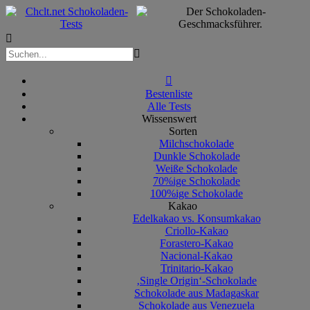



Bestenliste
Alle Tests
Wissenswert
Sorten
Milchschokolade
Dunkle Schokolade
Weiße Schokolade
70%ige Schokolade
100%ige Schokolade
Kakao
Edelkakao vs. Konsumkakao
Criollo-Kakao
Forastero-Kakao
Nacional-Kakao
Trinitario-Kakao
‚Single Origin‘-Schokolade
Schokolade aus Madagaskar
Schokolade aus Venezuela