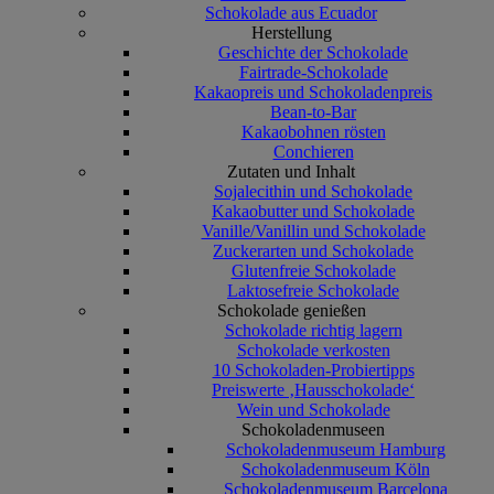
Schokolade aus Ecuador
Herstellung
Geschichte der Schokolade
Fairtrade-Schokolade
Kakaopreis und Schokoladenpreis
Bean-to-Bar
Kakaobohnen rösten
Conchieren
Zutaten und Inhalt
Sojalecithin und Schokolade
Kakaobutter und Schokolade
Vanille/Vanillin und Schokolade
Zuckerarten und Schokolade
Glutenfreie Schokolade
Laktosefreie Schokolade
Schokolade genießen
Schokolade richtig lagern
Schokolade verkosten
10 Schokoladen-Probiertipps
Preiswerte ‚Hausschokolade‘
Wein und Schokolade
Schokoladenmuseen
Schokoladenmuseum Hamburg
Schokoladenmuseum Köln
Schokoladenmuseum Barcelona