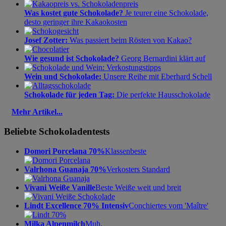
Was kostet gute Schokolade?
Je teurer eine Schokolade,
desto geringer ihre Kakaokosten
Josef Zotter:
Was passiert beim Rösten von Kakao?
Wie gesund ist Schokolade?
Georg Bernardini klärt auf
Wein und Schokolade:
Unsere Reihe mit Eberhard Schell
Schokolade für jeden Tag:
Die perfekte Hausschokolade
Mehr Artikel...
Beliebte Schokoladentests
Domori Porcelana 70%
Klassenbeste
Valrhona Guanaja 70%
Verkosters Standard
Vivani Weiße Vanille
Beste Weiße weit und breit
Lindt Excellence 70% Intensiv
Conchiertes vom 'Maître'
Milka Alpenmilch
Muh.