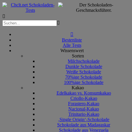



Bestenliste
Alle Tests
Wissenswert
Sorten
Milchschokolade
Dunkle Schokolade
Weiße Schokolade
70%ige Schokolade
100%ige Schokolade
Kakao
Edelkakao vs. Konsumkakao
Criollo-Kakao
Forastero-Kakao
Nacional-Kakao
Trinitario-Kakao
‚Single Origin‘-Schokolade
Schokolade aus Madagaskar
Schokolade aus Venezuela