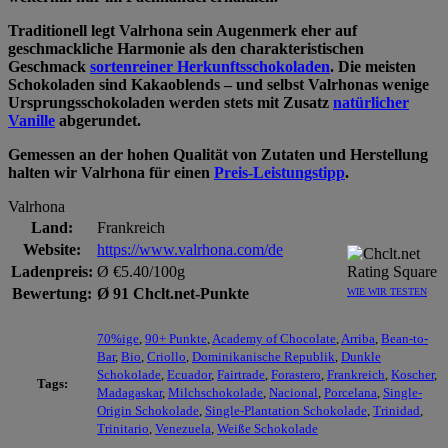
Traditionell legt Valrhona sein Augenmerk eher auf
geschmackliche Harmonie als den charakteristischen
Geschmack
sortenreiner Herkunftsschokoladen
. Die meisten
Schokoladen sind Kakaoblends – und selbst Valrhonas wenige
Ursprungsschokoladen werden stets mit Zusatz
natürlicher
Vanille
abgerundet.
Gemessen an der hohen Qualität von Zutaten und Herstellung
halten wir Valrhona für einen
Preis-Leistungstipp
.
Valrhona
Land:
Frankreich
Website:
https://www.valrhona.com/de
Ladenpreis:
Ø €5.40/100g
Bewertung:
Ø 91 Chclt.net-Punkte
WIE WIR TESTEN
70%ige
,
90+ Punkte
,
Academy of Chocolate
,
Arriba
,
Bean-to-
Bar
,
Bio
,
Criollo
,
Dominikanische Republik
,
Dunkle
Schokolade
,
Ecuador
,
Fairtrade
,
Forastero
,
Frankreich
,
Koscher
,
Tags:
Madagaskar
,
Milchschokolade
,
Nacional
,
Porcelana
,
Single-
Origin Schokolade
,
Single-Plantation Schokolade
,
Trinidad
,
Trinitario
,
Venezuela
,
Weiße Schokolade