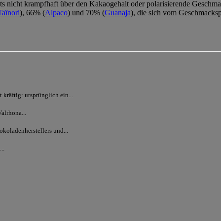
ents nicht krampfhaft über den Kakaogehalt oder polarisierende Gesch
Taïnori
), 66% (
Alpaco
) und 70% (
Guanaja
), die sich vom Geschmackspr
kräftig: ursprünglich ein...
alrhona...
koladenherstellers und...
..