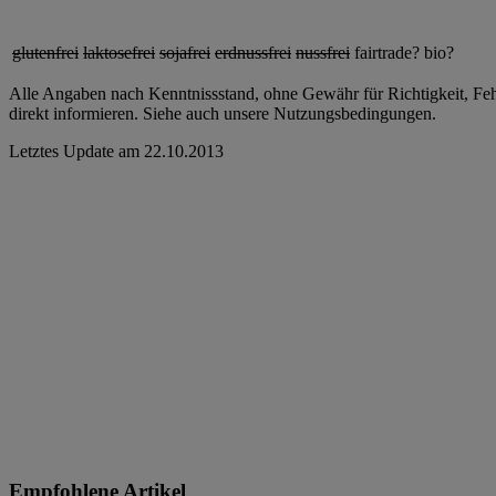
glutenfrei
laktosefrei
sojafrei
erdnussfrei
nussfrei
fairtrade?
bio?
Alle Angaben nach Kenntnissstand, ohne Gewähr für Richtigkeit, Fehle
direkt informieren. Siehe auch unsere Nutzungsbedingungen.
Letztes Update am
22.10.2013
Empfohlene Artikel