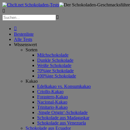



Bestenliste
Alle Tests
Wissenswert
Sorten
Milchschokolade
Dunkle Schokolade
Weiße Schokolade
70%ige Schokolade
100%ige Schokolade
Kakao
Edelkakao vs. Konsumkakao
Criollo-Kakao
Forastero-Kakao
Nacional-Kakao
Trinitario-Kakao
‚Single Origin‘-Schokolade
Schokolade aus Madagaskar
Schokolade aus Venezuela
Schokolade aus Ecuador