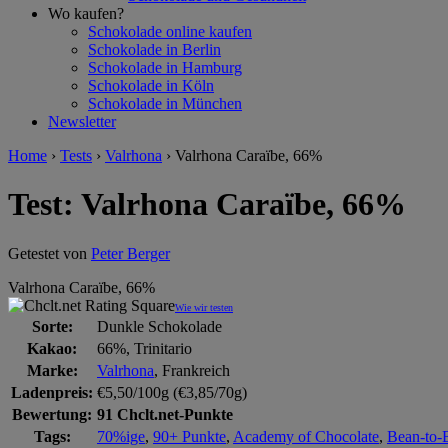
Wo kaufen?
Schokolade online kaufen
Schokolade in Berlin
Schokolade in Hamburg
Schokolade in Köln
Schokolade in München
Newsletter
Home
›
Tests
›
Valrhona
›
Valrhona Caraïbe, 66%
Test: Valrhona Caraïbe, 66%
Getestet von
Peter Berger
Valrhona Caraïbe, 66%
Wie wir testen
Sorte:
Dunkle Schokolade
Kakao:
66%, Trinitario
Marke:
Valrhona
, Frankreich
Ladenpreis:
€5,50/100g (€3,85/70g)
Bewertung:
91 Chclt.net-Punkte
Tags:
70%ige
,
90+ Punkte
,
Academy of Chocolate
,
Bean-to-