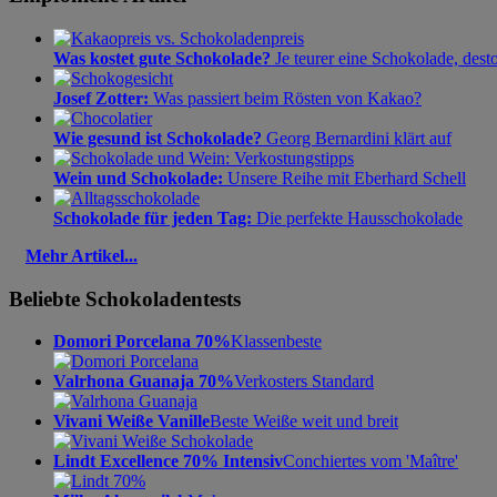
Was kostet gute Schokolade?
Je teurer eine Schokolade, dest
Josef Zotter:
Was passiert beim Rösten von Kakao?
Wie gesund ist Schokolade?
Georg Bernardini klärt auf
Wein und Schokolade:
Unsere Reihe mit Eberhard Schell
Schokolade für jeden Tag:
Die perfekte Hausschokolade
Mehr Artikel...
Beliebte Schokoladentests
Domori Porcelana 70%
Klassenbeste
Valrhona Guanaja 70%
Verkosters Standard
Vivani Weiße Vanille
Beste Weiße weit und breit
Lindt Excellence 70% Intensiv
Conchiertes vom 'Maître'