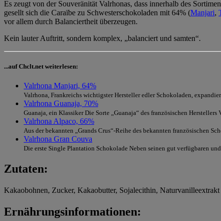
Es zeugt von der Souveränität Valrhonas, dass innerhalb des Sortim
gesellt sich die Caraïbe zu Schwesterschokoladen mit 64% (
Manjari
,
vor allem durch Balanciertheit überzeugen.
Kein lauter Auftritt, sondern komplex, „balanciert und samten“.
...auf Chclt.net weiterlesen:
Valrhona Manjari, 64%
Valrhona, Frankreichs wichtigster Hersteller edler Schokoladen, expandiert 
Valrhona Guanaja, 70%
Guanaja, ein Klassiker Die Sorte „Guanaja“ des französischen Herstellers V
Valrhona Alpaco, 66%
Aus der bekannten „Grands Crus“-Reihe des bekannten französischen Scho
Valrhona Gran Couva
Die erste Single Plantation Schokolade Neben seinen gut verfügbaren und.
Zutaten:
Kakaobohnen, Zucker, Kakaobutter, Sojalecithin, Naturvanilleextrakt
Ernährungsinformationen: