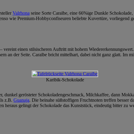
steller
Valrhona
seine Sorte Caraïbe, eine 66%ige Dunkle Schokolade, 
ebenso wie Premium-Hobbyconfiseuren beliebte Kuvertüre, vorliegend ge
vereint einen stilsischeren Auftritt mit hohem Wiedererkennungswert. 
rn an der Seite. Caraïbe bricht mittelhart, dabei nicht ganz glatt. Im
Karibik-Schokolade
der, dunkel gerösteter Schokoladengeschmack, Milchkaffee, dann Mokka
als z.B.
Guanaja
. Die beinahe süßstoffigen Fruchtnoten treffen besser 
en heraus gelingt der Schokolade das Kunststück, eindeutig bitter zu w