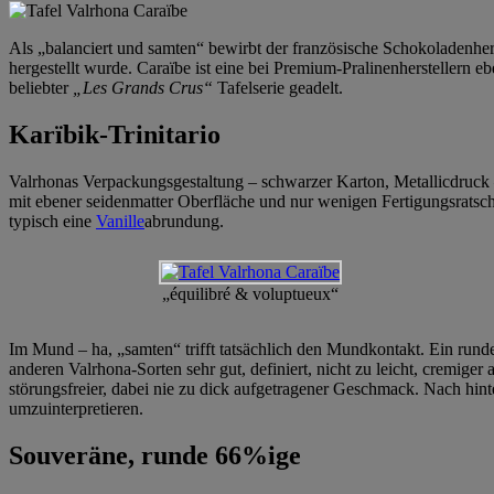
Als „balanciert und samten“ bewirbt der französische Schokoladenher
hergestellt wurde. Caraïbe ist eine bei Premium-Pralinenherstellern 
beliebter
„Les Grands Crus“
Tafelserie geadelt.
Karïbik-Trinitario
Valrhonas Verpackungsgestaltung – schwarzer Karton, Metallicdruck – 
mit ebener seidenmatter Oberfläche und nur wenigen Fertigungsratsche
typisch eine
Vanille
abrundung.
„équilibré & voluptueux“
Im Mund – ha, „samten“ trifft tatsächlich den Mundkontakt. Ein run
anderen Valrhona-Sorten sehr gut, definiert, nicht zu leicht, cremiger 
störungsfreier, dabei nie zu dick aufgetragener Geschmack. Nach hint
umzuinterpretieren.
Souveräne, runde 66%ige