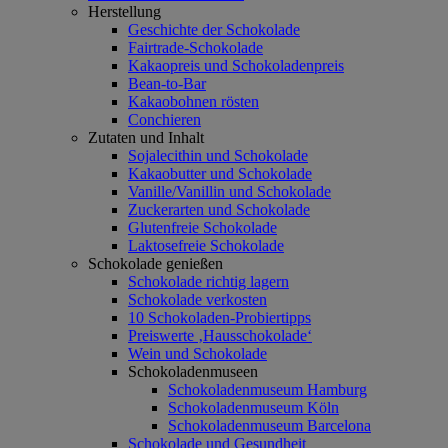
Herstellung
Geschichte der Schokolade
Fairtrade-Schokolade
Kakaopreis und Schokoladenpreis
Bean-to-Bar
Kakaobohnen rösten
Conchieren
Zutaten und Inhalt
Sojalecithin und Schokolade
Kakaobutter und Schokolade
Vanille/Vanillin und Schokolade
Zuckerarten und Schokolade
Glutenfreie Schokolade
Laktosefreie Schokolade
Schokolade genießen
Schokolade richtig lagern
Schokolade verkosten
10 Schokoladen-Probiertipps
Preiswerte ‚Hausschokolade‘
Wein und Schokolade
Schokoladenmuseen
Schokoladenmuseum Hamburg
Schokoladenmuseum Köln
Schokoladenmuseum Barcelona
Schokolade und Gesundheit