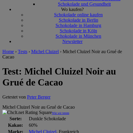
Schokolade und Gesundheit
Wo kaufen?
Schokolade online kaufen
Schokolade in Berlin
Schokolade in Hamburg
Schokolade in Köln
Schokolade in München
Newsletter
Home
›
Tests
›
Michel Cluizel
›
Michel Cluizel Noir au Grué de
Cacao
Test: Michel Cluizel Noir au
Grué de Cacao
Getestet von
Peter Berger
Michel Cluizel Noir au Grué de Cacao
Wie wir testen
Sorte:
Dunkle Schokolade
Kakao:
60%
Marke:
Michel Cluizel
, Frankreich