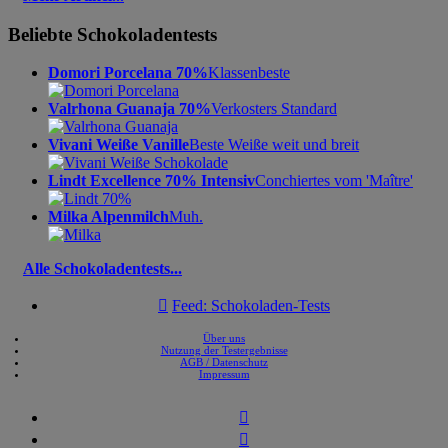
Beliebte Schokoladentests
Domori Porcelana 70%
Klassenbeste
Valrhona Guanaja 70%
Verkosters Standard
Vivani Weiße Vanille
Beste Weiße weit und breit
Lindt Excellence 70% Intensiv
Conchiertes vom 'Maître'
Milka Alpenmilch
Muh.
Alle Schokoladentests...

Feed: Schokoladen-Tests
Über uns
Nutzung der Testergebnisse
AGB / Datenschutz
Impressum

