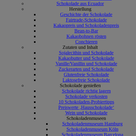
Schokolade aus Ecuador
Herstellung
Geschichte der Schokolade
Fairtrade-Schokolade
Kakaopreis und Schokoladenpreis
Bean-to-Bar
Kakaobohnen rösten
Conchieren
Zutaten und Inhalt
Sojalecithin und Schokolade
Kakaobutter und Schokolade
Vanille/Vanillin und Schokolade
Zuckerarten und Schokolade
Glutenfreie Schokolade
Laktosefreie Schokolade
Schokolade genießen
Schokolade richtig lagern
Schokolade verkosten
10 Schokoladen-Probiertipps
Preiswerte ‚Hausschokolade‘
Wein und Schokolade
Schokoladenmuseen
Schokoladenmuseum Hamburg
Schokoladenmuseum Köln
Schokoladenmuseum Barcelona