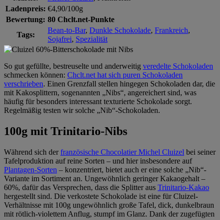
Ladenpreis:
€4,90/100g
Bewertung:
80 Chclt.net-Punkte
Bean-to-Bar
,
Dunkle Schokolade
,
Frankreich
,
Tags:
Sojafrei
,
Spezialität
So gut gefüllte, bestreuselte und anderweitig
veredelte Schokoladen
schmecken können:
Chclt.net hat sich puren Schokoladen
verschrieben
. Einen Grenzfall stellen hingegen Schokoladen dar, die
mit Kakosplittern, sogenannten „Nibs“, angereichert sind, was
häufig für besonders interessant texturierte Schokolade sorgt.
Regelmäßig testen wir solche „Nib“-Schokoladen.
100g mit Trinitario-Nibs
Während sich der
französische Chocolatier Michel Cluizel
bei seiner
Tafelproduktion auf reine Sorten – und hier insbesondere auf
Plantagen-Sorten
– konzentriert, bietet auch er eine solche „Nib“-
Variante im Sortiment an. Ungewöhnlich geringer Kakaogehalt –
60%, dafür das Versprechen, dass die Splitter aus
Trinitario-Kakao
hergestellt sind. Die verkostete Schokolade ist eine für Cluizel-
Verhältnisse mit 100g ungewöhnlich große Tafel, dick, dunkelbraun
mit rötlich-violettem Anflug, stumpf im Glanz. Dank der zugefügten