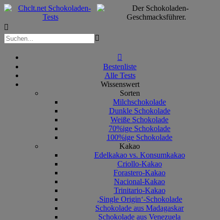



Bestenliste
Alle Tests
Wissenswert
Sorten
Milchschokolade
Dunkle Schokolade
Weiße Schokolade
70%ige Schokolade
100%ige Schokolade
Kakao
Edelkakao vs. Konsumkakao
Criollo-Kakao
Forastero-Kakao
Nacional-Kakao
Trinitario-Kakao
‚Single Origin‘-Schokolade
Schokolade aus Madagaskar
Schokolade aus Venezuela