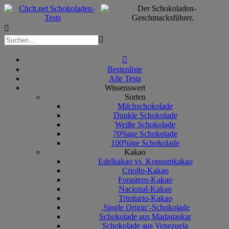



Bestenliste
Alle Tests
Wissenswert
Sorten
Milchschokolade
Dunkle Schokolade
Weiße Schokolade
70%ige Schokolade
100%ige Schokolade
Kakao
Edelkakao vs. Konsumkakao
Criollo-Kakao
Forastero-Kakao
Nacional-Kakao
Trinitario-Kakao
‚Single Origin‘-Schokolade
Schokolade aus Madagaskar
Schokolade aus Venezuela