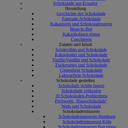
Schokolade aus Ecuador
Herstellung
Geschichte der Schokolade
Fairtrade-Schokolade
Kakaopreis und Schokoladenpreis
Bean-to-Bar
Kakaobohnen rösten
Conchieren
Zutaten und Inhalt
Sojalecithin und Schokolade
Kakaobutter und Schokolade
Vanille/Vanillin und Schokolade
Zuckerarten und Schokolade
Glutenfreie Schokolade
Laktosefreie Schokolade
Schokolade genießen
Schokolade richtig lagern
Schokolade verkosten
10 Schokoladen-Probiertipps
Preiswerte ‚Hausschokolade‘
Wein und Schokolade
Schokoladenmuseen
Schokoladenmuseum Hamburg
Schokoladenmuseum Köln
Schokoladenmuseum Barcelona