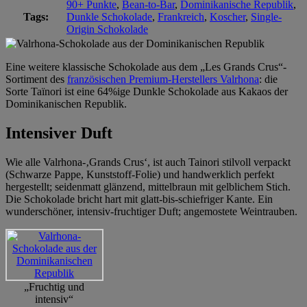
90+ Punkte
,
Bean-to-Bar
,
Dominikanische Republik
,
Tags:
Dunkle Schokolade
,
Frankreich
,
Koscher
,
Single-
Origin Schokolade
Eine weitere klassische Schokolade aus dem „Les Grands Crus“-
Sortiment des
französischen Premium-Herstellers Valrhona
: die
Sorte Taïnori ist eine 64%ige Dunkle Schokolade aus Kakaos der
Dominikanischen Republik.
Intensiver Duft
Wie alle Valrhona-‚Grands Crus‘, ist auch Tainori stilvoll verpackt
(Schwarze Pappe, Kunststoff-Folie) und handwerklich perfekt
hergestellt; seidenmatt glänzend, mittelbraun mit gelblichem Stich.
Die Schokolade bricht hart mit glatt-bis-schiefriger Kante. Ein
wunderschöner, intensiv-fruchtiger Duft; angemostete Weintrauben.
„Fruchtig und
intensiv“