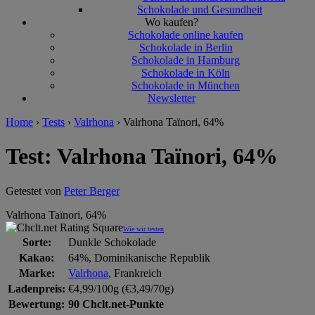
Schokolade und Gesundheit
Wo kaufen?
Schokolade online kaufen
Schokolade in Berlin
Schokolade in Hamburg
Schokolade in Köln
Schokolade in München
Newsletter
Home
›
Tests
›
Valrhona
›
Valrhona Taïnori, 64%
Test: Valrhona Taïnori, 64%
Getestet von
Peter Berger
Valrhona Taïnori, 64%
Wie wir testen
Sorte:
Dunkle Schokolade
Kakao:
64%, Dominikanische Republik
Marke:
Valrhona
, Frankreich
Ladenpreis:
€4,99/100g (€3,49/70g)
Bewertung:
90 Chclt.net-Punkte