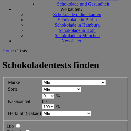
Schokolade und Gesundheit
Wo kaufen?
Schokolade online kaufen
Schokolade in Berlin
Schokolade in Hamburg
Schokolade in Köln
Schokolade in München
Newsletter
Home
›
Tests
Schokoladentests finden
Marke
Sorte
%
Kakaoanteil
bis
%
Herkunft (Kakao)
Bio