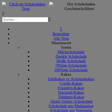



Bestenliste
Alle Tests
Wissenswert
Sorten
Milchschokolade
Dunkle Schokolade
Weiße Schokolade
70%ige Schokolade
100%ige Schokolade
Kakao
Edelkakao vs. Konsumkakao
Criollo-Kakao
Forastero-Kakao
Nacional-Kakao
Trinitario-Kakao
‚Single Origin‘-Schokolade
Schokolade aus Madagaskar
Schokolade aus Venezuela