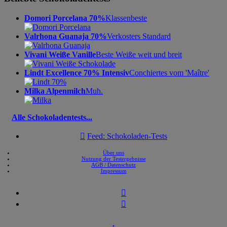
Domori Porcelana 70%
Klassenbeste
Valrhona Guanaja 70%
Verkosters Standard
Vivani Weiße Vanille
Beste Weiße weit und breit
Lindt Excellence 70% Intensiv
Conchiertes vom 'Maître'
Milka Alpenmilch
Muh.
Alle Schokoladentests...

Feed: Schokoladen-Tests
Über uns
Nutzung der Testergebnisse
AGB / Datenschutz
Impressum


↑