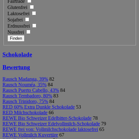
Fairtrade
Glutenfrei
Laktosefrei
Sojafrei
Erdnussfrei
Nussfrei
Schokolade
Bewertung
Rausch Madanga, 39%
82
Rausch Nouméa, 35%
84
Rausch Puerto Cabello, 43%
84
Rausch Tembadoro, 80%
83
Rausch Trinidoro, 75%
84
RED 60% Extra Dunkle Schokolade
53
RED Milchschokolade
66
REWE Bio Schweizer Edelbitter-Schokolade
78
REWE Bio Schweizer Edelvollmilch-Schokolade
79
REWE frei von: Vollmilchschokolade laktosefrei
65
REWE Vollmilch Kuvertüre
67