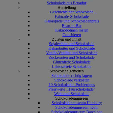
Schokolade aus Ecuador
Herstellung
Geschichte der Schokolade
Fairtrade-Schokolade
Kakaopreis und Schokoladenpreis
Bean-to-Bar
Kakaobohnen rösten
Conchieren
Zutaten und Inhalt
Sojalecithin und Schokolade
Kakaobutter und Schokolade
Vanille/Vanillin und Schokolade
Zuckerarten und Schokolade
Glutenfreie Schokolade
Laktosefreie Schokolade
Schokolade genießen
Schokolade richtig lagern
Schokolade verkosten
10 Schokoladen-Probiertipps
Preiswerte ‚Hausschokolade‘
Wein und Schokolade
Schokoladenmuseen
Schokoladenmuseum Hamburg
Schokoladenmuseum Köln
Schokoladenmuseum Barcelona