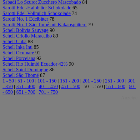
Sabadi Lo Scuro: Zucchero Mascobado
84
Sarotti Edel-Halbbitter Schokolade
65
Sarotti Edel-Vollmilch Schokolade
74
Sarotti No. 1 Edelbitter
78
Sarotti No. 1 São Tomé mit Kakaosplittern
79
Schell Bolivia Sauvage
90
Schell Criollo Maracaibo
89
Schell Cuba
88
Schell Inka Inti
85
Schell Ocumare
91
Schell Porcelana
92
Schell Rio Huimbi Ecuador 42%
90
Schell Saint Domingue
86
Schell São Thomé
87
1 - 50
|
51 - 100
|
101 - 150
|
151 - 200
|
201 - 250
|
251 - 300
|
301
- 350
|
351 - 400
|
401 - 450
|
451 - 500
|
501 - 550
|
551 - 600
|
601
- 650
|
651 - 700
|
701 - 750
Anzeige