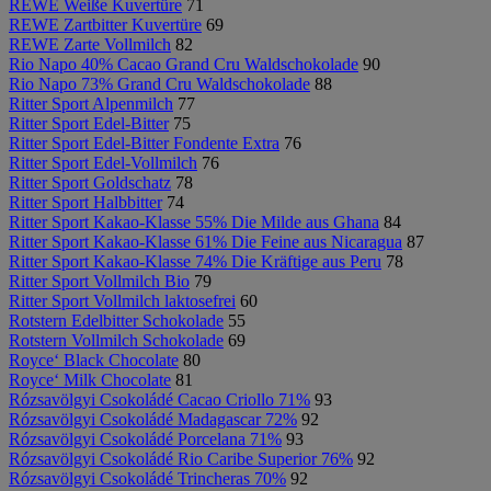
REWE Weiße Kuvertüre
71
REWE Zartbitter Kuvertüre
69
REWE Zarte Vollmilch
82
Rio Napo 40% Cacao Grand Cru Waldschokolade
90
Rio Napo 73% Grand Cru Waldschokolade
88
Ritter Sport Alpenmilch
77
Ritter Sport Edel-Bitter
75
Ritter Sport Edel-Bitter Fondente Extra
76
Ritter Sport Edel-Vollmilch
76
Ritter Sport Goldschatz
78
Ritter Sport Halbbitter
74
Ritter Sport Kakao-Klasse 55% Die Milde aus Ghana
84
Ritter Sport Kakao-Klasse 61% Die Feine aus Nicaragua
87
Ritter Sport Kakao-Klasse 74% Die Kräftige aus Peru
78
Ritter Sport Vollmilch Bio
79
Ritter Sport Vollmilch laktosefrei
60
Rotstern Edelbitter Schokolade
55
Rotstern Vollmilch Schokolade
69
Royce‘ Black Chocolate
80
Royce‘ Milk Chocolate
81
Rózsavölgyi Csokoládé Cacao Criollo 71%
93
Rózsavölgyi Csokoládé Madagascar 72%
92
Rózsavölgyi Csokoládé Porcelana 71%
93
Rózsavölgyi Csokoládé Rio Caribe Superior 76%
92
Rózsavölgyi Csokoládé Trincheras 70%
92