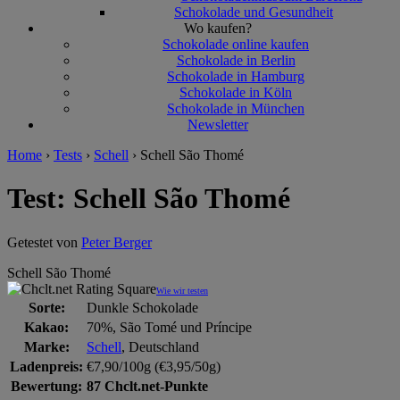
Schokolade und Gesundheit
Wo kaufen?
Schokolade online kaufen
Schokolade in Berlin
Schokolade in Hamburg
Schokolade in Köln
Schokolade in München
Newsletter
Home
›
Tests
›
Schell
›
Schell São Thomé
Test: Schell São Thomé
Getestet von
Peter Berger
Schell São Thomé
Wie wir testen
Sorte:
Dunkle Schokolade
Kakao:
70%, São Tomé und Príncipe
Marke:
Schell
, Deutschland
Ladenpreis:
€7,90/100g (€3,95/50g)
Bewertung:
87 Chclt.net-Punkte