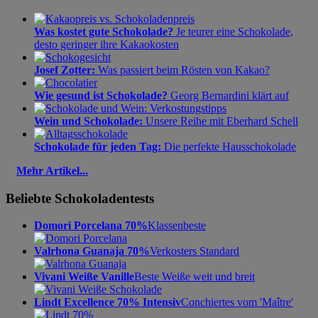
Was kostet gute Schokolade?
Je teurer eine Schokolade,
desto geringer ihre Kakaokosten
Josef Zotter:
Was passiert beim Rösten von Kakao?
Wie gesund ist Schokolade?
Georg Bernardini klärt auf
Wein und Schokolade:
Unsere Reihe mit Eberhard Schell
Schokolade für jeden Tag:
Die perfekte Hausschokolade
Mehr Artikel...
Beliebte Schokoladentests
Domori Porcelana 70%
Klassenbeste
Valrhona Guanaja 70%
Verkosters Standard
Vivani Weiße Vanille
Beste Weiße weit und breit
Lindt Excellence 70% Intensiv
Conchiertes vom 'Maître'