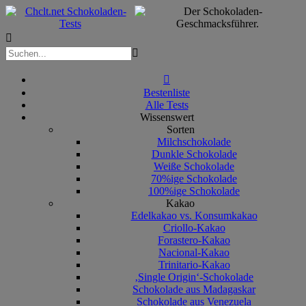



Bestenliste
Alle Tests
Wissenswert
Sorten
Milchschokolade
Dunkle Schokolade
Weiße Schokolade
70%ige Schokolade
100%ige Schokolade
Kakao
Edelkakao vs. Konsumkakao
Criollo-Kakao
Forastero-Kakao
Nacional-Kakao
Trinitario-Kakao
‚Single Origin‘-Schokolade
Schokolade aus Madagaskar
Schokolade aus Venezuela