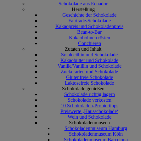
Schokolade aus Ecuador
Herstellung
Geschichte der Schokolade
Fairtrade-Schokolade
Kakaopreis und Schokoladenpreis
Bean-to-Bar
Kakaobohnen rösten
Conchieren
Zutaten und Inhalt
Sojalecithin und Schokolade
Kakaobutter und Schokolade
Vanille/Vanillin und Schokolade
Zuckerarten und Schokolade
Glutenfreie Schokolade
Laktosefreie Schokolade
Schokolade genießen
Schokolade richtig lagern
Schokolade verkosten
10 Schokoladen-Probiertipps
Preiswerte ‚Hausschokolade‘
Wein und Schokolade
Schokoladenmuseen
Schokoladenmuseum Hamburg
Schokoladenmuseum Köln
Schokoladenmuseum Barcelona