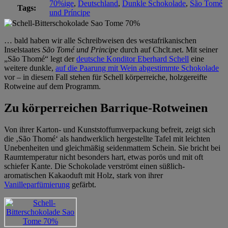
70%ige
,
Deutschland
,
Dunkle Schokolade
,
São Tomé
Tags:
und Príncipe
… bald haben wir alle Schreibweisen des westafrikanischen
Inselstaates
São Tomé und Principe
durch auf Chclt.net. Mit seiner
„São Thomé“ legt der
deutsche Konditor Eberhard Schell
eine
weitere dunkle,
auf die Paarung mit Wein abgestimmte Schokolade
vor – in diesem Fall stehen für Schell körperreiche, holzgereifte
Rotweine auf dem Programm.
Zu körperreichen Barrique-Rotweinen
Von ihrer Karton- und Kunststoffumverpackung befreit, zeigt sich
die ‚São Thomé‘ als handwerklich hergestellte Tafel mit leichten
Unebenheiten und gleichmäßig seidenmattem Schein. Sie bricht bei
Raumtemperatur nicht besonders hart, etwas porös und mit oft
schiefer Kante. Die Schokolade verströmt einen süßlich-
aromatischen Kakaoduft mit Holz, stark von ihrer
Vanilleparfümierung
gefärbt.