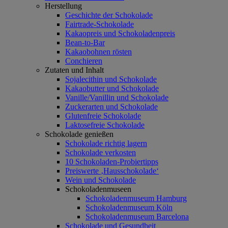
Herstellung
Geschichte der Schokolade
Fairtrade-Schokolade
Kakaopreis und Schokoladenpreis
Bean-to-Bar
Kakaobohnen rösten
Conchieren
Zutaten und Inhalt
Sojalecithin und Schokolade
Kakaobutter und Schokolade
Vanille/Vanillin und Schokolade
Zuckerarten und Schokolade
Glutenfreie Schokolade
Laktosefreie Schokolade
Schokolade genießen
Schokolade richtig lagern
Schokolade verkosten
10 Schokoladen-Probiertipps
Preiswerte ‚Hausschokolade‘
Wein und Schokolade
Schokoladenmuseen
Schokoladenmuseum Hamburg
Schokoladenmuseum Köln
Schokoladenmuseum Barcelona
Schokolade und Gesundheit