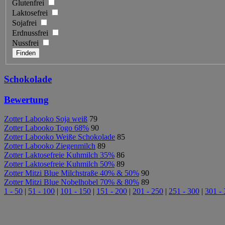
Glutenfrei
Laktosefrei
Sojafrei
Erdnussfrei
Nussfrei
Schokolade
Bewertung
Zotter Labooko Soja weiß
79
Zotter Labooko Togo 68%
90
Zotter Labooko Weiße Schokolade
85
Zotter Labooko Ziegenmilch
89
Zotter Laktosefreie Kuhmilch 35%
86
Zotter Laktosefreie Kuhmilch 50%
89
Zotter Mitzi Blue Milchstraße 40% & 50%
90
Zotter Mitzi Blue Nobelhobel 70% & 80%
89
1 - 50
|
51 - 100
|
101 - 150
|
151 - 200
|
201 - 250
|
251 - 300
|
301 -