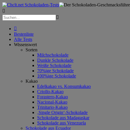



Bestenliste
Alle Tests
Wissenswert
Sorten
Milchschokolade
Dunkle Schokolade
Weiße Schokolade
70%ige Schokolade
100%ige Schokolade
Kakao
Edelkakao vs. Konsumkakao
Criollo-Kakao
Forastero-Kakao
Nacional-Kakao
Trinitario-Kakao
‚Single Origin‘-Schokolade
Schokolade aus Madagaskar
Schokolade aus Venezuela
Schokolade aus Ecuador