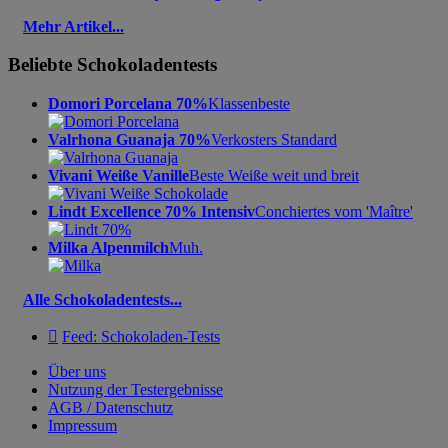
Mehr Artikel...
Beliebte Schokoladentests
Domori Porcelana 70%
Klassenbeste
Valrhona Guanaja 70%
Verkosters Standard
Vivani Weiße Vanille
Beste Weiße weit und breit
Lindt Excellence 70% Intensiv
Conchiertes vom 'Maître'
Milka Alpenmilch
Muh.
Alle Schokoladentests...

Feed: Schokoladen-Tests
Über uns
Nutzung der Testergebnisse
AGB / Datenschutz
Impressum