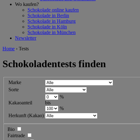
Wo kaufen?
Schokolade online kaufen
Schokolade in Berlin
Schokolade in Hamburg
Schokolade in Köln
Schokolade in München
Newsletter
Home
›
Tests
Schokoladentests finden
Marke
Sorte
%
Kakaoanteil
bis
%
Herkunft (Kakao)
Bio
Fairtrade