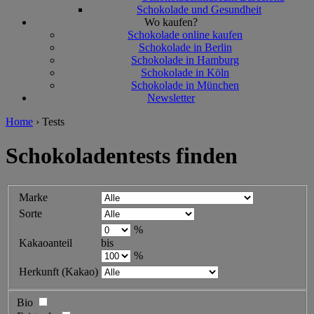
Schokolade und Gesundheit
Wo kaufen?
Schokolade online kaufen
Schokolade in Berlin
Schokolade in Hamburg
Schokolade in Köln
Schokolade in München
Newsletter
Home
›
Tests
Schokoladentests finden
Marke
Sorte
%
Kakaoanteil
bis
%
Herkunft (Kakao)
Bio