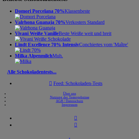
Domori Porcelana 70%
Klassenbeste
Valrhona Guanaja 70%
Verkosters Standard
Vivani Weiße Vanille
Beste Weiße weit und breit
Lindt Excellence 70% Intensiv
Conchiertes vom 'Maître'
Milka Alpenmilch
Muh.
Alle Schokoladentests...

Feed: Schokoladen-Tests
Über uns
Nutzung der Testergebnisse
AGB / Datenschutz
Impressum


↑