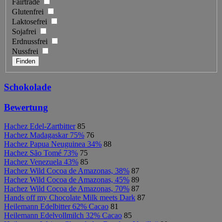
Fairtrade
Glutenfrei
Laktosefrei
Sojafrei
Erdnussfrei
Nussfrei
Schokolade
Bewertung
Hachez Edel-Zartbitter
85
Hachez Madagaskar 75%
76
Hachez Papua Neuguinea 34%
88
Hachez São Tomé 73%
75
Hachez Venezuela 43%
85
Hachez Wild Cocoa de Amazonas, 38%
87
Hachez Wild Cocoa de Amazonas, 45%
89
Hachez Wild Cocoa de Amazonas, 70%
87
Hands off my Chocolate Milk meets Dark
87
Heilemann Edelbitter 62% Cacao
81
Heilemann Edelvollmilch 32% Cacao
85