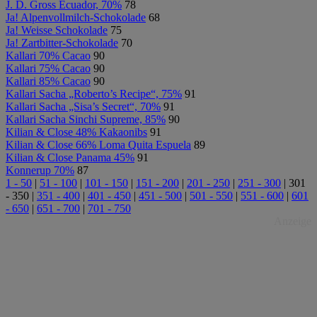
J. D. Gross Ecuador, 70%
78
Ja! Alpenvollmilch-Schokolade
68
Ja! Weisse Schokolade
75
Ja! Zartbitter-Schokolade
70
Kallari 70% Cacao
90
Kallari 75% Cacao
90
Kallari 85% Cacao
90
Kallari Sacha „Roberto’s Recipe“, 75%
91
Kallari Sacha „Sisa’s Secret“, 70%
91
Kallari Sacha Sinchi Supreme, 85%
90
Kilian & Close 48% Kakaonibs
91
Kilian & Close 66% Loma Quita Espuela
89
Kilian & Close Panama 45%
91
Konnerup 70%
87
1 - 50
|
51 - 100
|
101 - 150
|
151 - 200
|
201 - 250
|
251 - 300
|
301
- 350
|
351 - 400
|
401 - 450
|
451 - 500
|
501 - 550
|
551 - 600
|
601
- 650
|
651 - 700
|
701 - 750
Anzeige