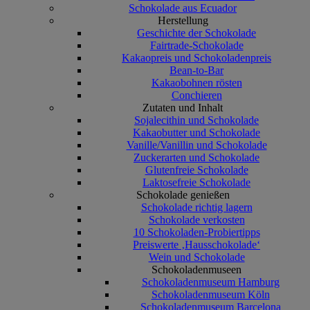
Schokolade aus Ecuador
Herstellung
Geschichte der Schokolade
Fairtrade-Schokolade
Kakaopreis und Schokoladenpreis
Bean-to-Bar
Kakaobohnen rösten
Conchieren
Zutaten und Inhalt
Sojalecithin und Schokolade
Kakaobutter und Schokolade
Vanille/Vanillin und Schokolade
Zuckerarten und Schokolade
Glutenfreie Schokolade
Laktosefreie Schokolade
Schokolade genießen
Schokolade richtig lagern
Schokolade verkosten
10 Schokoladen-Probiertipps
Preiswerte ‚Hausschokolade‘
Wein und Schokolade
Schokoladenmuseen
Schokoladenmuseum Hamburg
Schokoladenmuseum Köln
Schokoladenmuseum Barcelona