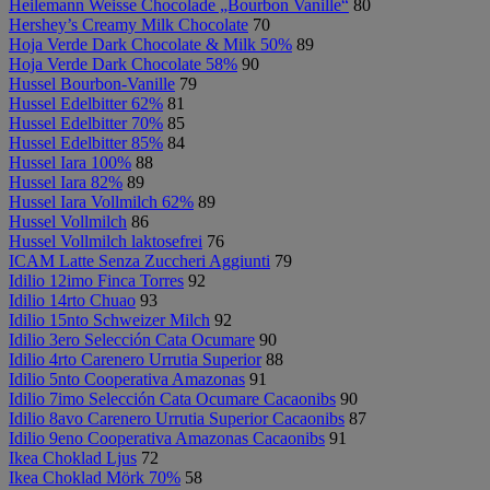
Heilemann Weisse Chocolade „Bourbon Vanille“
80
Hershey’s Creamy Milk Chocolate
70
Hoja Verde Dark Chocolate & Milk 50%
89
Hoja Verde Dark Chocolate 58%
90
Hussel Bourbon-Vanille
79
Hussel Edelbitter 62%
81
Hussel Edelbitter 70%
85
Hussel Edelbitter 85%
84
Hussel Iara 100%
88
Hussel Iara 82%
89
Hussel Iara Vollmilch 62%
89
Hussel Vollmilch
86
Hussel Vollmilch laktosefrei
76
ICAM Latte Senza Zuccheri Aggiunti
79
Idilio 12imo Finca Torres
92
Idilio 14rto Chuao
93
Idilio 15nto Schweizer Milch
92
Idilio 3ero Selección Cata Ocumare
90
Idilio 4rto Carenero Urrutia Superior
88
Idilio 5nto Cooperativa Amazonas
91
Idilio 7imo Selección Cata Ocumare Cacaonibs
90
Idilio 8avo Carenero Urrutia Superior Cacaonibs
87
Idilio 9eno Cooperativa Amazonas Cacaonibs
91
Ikea Choklad Ljus
72
Ikea Choklad Mörk 70%
58