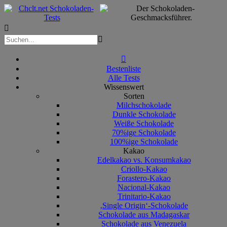



Bestenliste
Alle Tests
Wissenswert
Sorten
Milchschokolade
Dunkle Schokolade
Weiße Schokolade
70%ige Schokolade
100%ige Schokolade
Kakao
Edelkakao vs. Konsumkakao
Criollo-Kakao
Forastero-Kakao
Nacional-Kakao
Trinitario-Kakao
‚Single Origin‘-Schokolade
Schokolade aus Madagaskar
Schokolade aus Venezuela