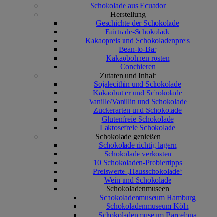
Schokolade aus Ecuador
Herstellung
Geschichte der Schokolade
Fairtrade-Schokolade
Kakaopreis und Schokoladenpreis
Bean-to-Bar
Kakaobohnen rösten
Conchieren
Zutaten und Inhalt
Sojalecithin und Schokolade
Kakaobutter und Schokolade
Vanille/Vanillin und Schokolade
Zuckerarten und Schokolade
Glutenfreie Schokolade
Laktosefreie Schokolade
Schokolade genießen
Schokolade richtig lagern
Schokolade verkosten
10 Schokoladen-Probiertipps
Preiswerte ‚Hausschokolade‘
Wein und Schokolade
Schokoladenmuseen
Schokoladenmuseum Hamburg
Schokoladenmuseum Köln
Schokoladenmuseum Barcelona