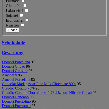
Fairtrade
Glutenfrei
Laktosefrei
Sojafrei
Erdnussfrei
Nussfrei
Schokolade
Bewertung
Domori Porcelana
97
Domori Chuao
96
Domori Guasare
96
Amedei 9
95
Amedei Porcelana
95
Chocolat Madagascar Fine Milk Chocolate 80%
95
Claudio Corallo 75%
95
Claudio Corallo Chocolate soft 73½% com Nibs de Cacau
95
Domori Canoabo
95
Domori Puertofino
95
Domori Puertomar
95