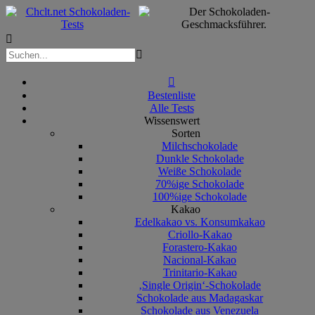



Bestenliste
Alle Tests
Wissenswert
Sorten
Milchschokolade
Dunkle Schokolade
Weiße Schokolade
70%ige Schokolade
100%ige Schokolade
Kakao
Edelkakao vs. Konsumkakao
Criollo-Kakao
Forastero-Kakao
Nacional-Kakao
Trinitario-Kakao
‚Single Origin‘-Schokolade
Schokolade aus Madagaskar
Schokolade aus Venezuela