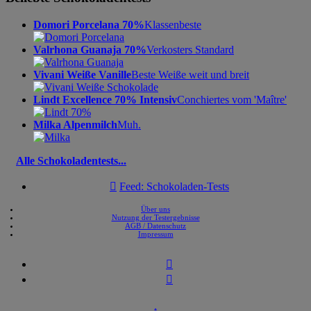
Domori Porcelana 70%
Klassenbeste
Valrhona Guanaja 70%
Verkosters Standard
Vivani Weiße Vanille
Beste Weiße weit und breit
Lindt Excellence 70% Intensiv
Conchiertes vom 'Maître'
Milka Alpenmilch
Muh.
Alle Schokoladentests...

Feed: Schokoladen-Tests
Über uns
Nutzung der Testergebnisse
AGB / Datenschutz
Impressum


↑