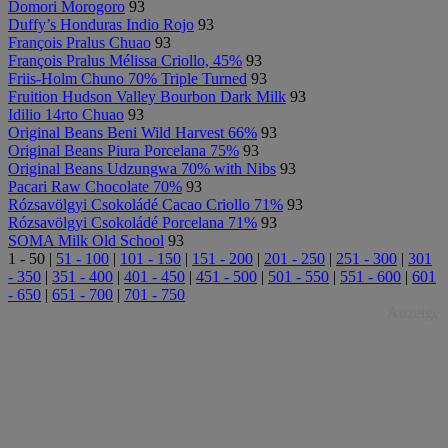
Domori Morogoro
93
Duffy’s Honduras Indio Rojo
93
François Pralus Chuao
93
François Pralus Mélissa Criollo, 45%
93
Friis-Holm Chuno 70% Triple Turned
93
Fruition Hudson Valley Bourbon Dark Milk
93
Idilio 14rto Chuao
93
Original Beans Beni Wild Harvest 66%
93
Original Beans Piura Porcelana 75%
93
Original Beans Udzungwa 70% with Nibs
93
Pacari Raw Chocolate 70%
93
Rózsavölgyi Csokoládé Cacao Criollo 71%
93
Rózsavölgyi Csokoládé Porcelana 71%
93
SOMA Milk Old School
93
1 - 50
|
51 - 100
|
101 - 150
|
151 - 200
|
201 - 250
|
251 - 300
|
301
- 350
|
351 - 400
|
401 - 450
|
451 - 500
|
501 - 550
|
551 - 600
|
601
- 650
|
651 - 700
|
701 - 750
Anzeige