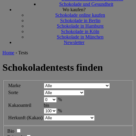
Schokolade und Gesundheit
Wo kaufen?
Schokolade online kaufen
Schokolade in Berlin
Schokolade in Hamburg
Schokolade in Köln
Schokolade in München
Newsletter
Home
›
Tests
Schokoladentests finden
Marke
Sorte
%
Kakaoanteil
bis
%
Herkunft (Kakao)
Bio