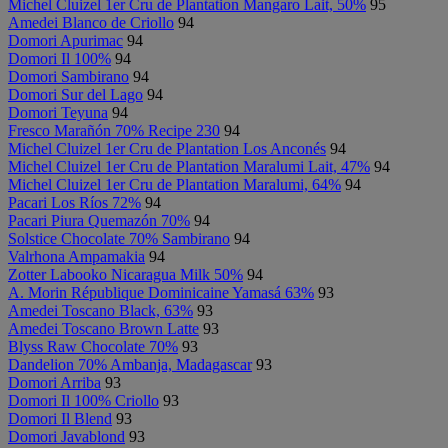
Michel Cluizel 1er Cru de Plantation Mangaro Lait, 50%
95
Amedei Blanco de Criollo
94
Domori Apurimac
94
Domori Il 100%
94
Domori Sambirano
94
Domori Sur del Lago
94
Domori Teyuna
94
Fresco Marañón 70% Recipe 230
94
Michel Cluizel 1er Cru de Plantation Los Anconés
94
Michel Cluizel 1er Cru de Plantation Maralumi Lait, 47%
94
Michel Cluizel 1er Cru de Plantation Maralumi, 64%
94
Pacari Los Ríos 72%
94
Pacari Piura Quemazón 70%
94
Solstice Chocolate 70% Sambirano
94
Valrhona Ampamakia
94
Zotter Labooko Nicaragua Milk 50%
94
A. Morin République Dominicaine Yamasá 63%
93
Amedei Toscano Black, 63%
93
Amedei Toscano Brown Latte
93
Blyss Raw Chocolate 70%
93
Dandelion 70% Ambanja, Madagascar
93
Domori Arriba
93
Domori Il 100% Criollo
93
Domori Il Blend
93
Domori Javablond
93