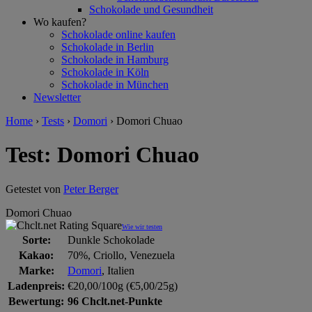
Schokolade und Gesundheit
Wo kaufen?
Schokolade online kaufen
Schokolade in Berlin
Schokolade in Hamburg
Schokolade in Köln
Schokolade in München
Newsletter
Home
›
Tests
›
Domori
›
Domori Chuao
Test: Domori Chuao
Getestet von
Peter Berger
Domori Chuao
Wie wir testen
Sorte:
Dunkle Schokolade
Kakao:
70%, Criollo, Venezuela
Marke:
Domori
, Italien
Ladenpreis:
€20,00/100g (€5,00/25g)
Bewertung:
96 Chclt.net-Punkte