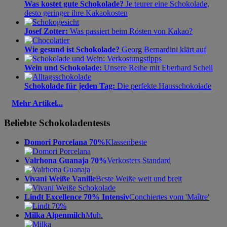
Was kostet gute Schokolade?
Je teurer eine Schokolade,
desto geringer ihre Kakaokosten
Josef Zotter:
Was passiert beim Rösten von Kakao?
Wie gesund ist Schokolade?
Georg Bernardini klärt auf
Wein und Schokolade:
Unsere Reihe mit Eberhard Schell
Schokolade für jeden Tag:
Die perfekte Hausschokolade
Mehr Artikel...
Beliebte Schokoladentests
Domori Porcelana 70%
Klassenbeste
Valrhona Guanaja 70%
Verkosters Standard
Vivani Weiße Vanille
Beste Weiße weit und breit
Lindt Excellence 70% Intensiv
Conchiertes vom 'Maître'
Milka Alpenmilch
Muh.