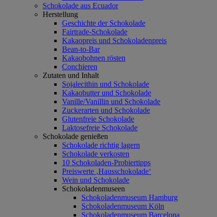
Schokolade aus Ecuador
Herstellung
Geschichte der Schokolade
Fairtrade-Schokolade
Kakaopreis und Schokoladenpreis
Bean-to-Bar
Kakaobohnen rösten
Conchieren
Zutaten und Inhalt
Sojalecithin und Schokolade
Kakaobutter und Schokolade
Vanille/Vanillin und Schokolade
Zuckerarten und Schokolade
Glutenfreie Schokolade
Laktosefreie Schokolade
Schokolade genießen
Schokolade richtig lagern
Schokolade verkosten
10 Schokoladen-Probiertipps
Preiswerte ‚Hausschokolade‘
Wein und Schokolade
Schokoladenmuseen
Schokoladenmuseum Hamburg
Schokoladenmuseum Köln
Schokoladenmuseum Barcelona