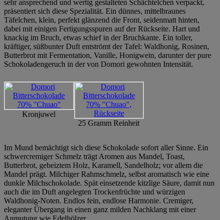
sehr ansprechend und wertig gestalteten Schächtelchen verpackt,
präsentiert sich diese Spezialität. Ein dünnes, mittelbraunes
Täfelchen, klein, perfekt glänzend die Front, seidenmatt hinten,
dabei mit einigen Fertigungsspuren auf der Rückseite. Hart und
knackig im Bruch, etwas schief in der Bruchkante. Ein toller,
kräftiger, süßbunter Duft entströmt der Tafel: Waldhonig, Rosinen,
Butterbrot mit Fermentation, Vanille, Honigwein, darunter der pure
Schokoladengeruch in der von Domori gewohnten Intensität.
Kronjuwel
25 Gramm Reinheit
Im Mund bemächtigt sich diese Schokolade sofort aller Sinne. Ein
schwercremiger Schmelz trägt Aromen aus Mandel, Toast,
Butterbrot, gebeiztem Holz, Karamell, Sandelholz; vor allem die
Mandel prägt. Milchiger Rahmschmelz, selbst aromatisch wie eine
dunkle Milchschokolade. Spät einsetzende kitzlige Säure, damit nun
auch die im Duft angelegten Trockenfrüchte und würzigen
Waldhonig-Noten. Endlos fein, endlose Harmonie. Cremiger,
eleganter Übergang in einen ganz milden Nachklang mit einer
Anmutung wie Edelhölzer.