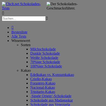



Bestenliste
Alle Tests
Wissenswert
Sorten
Milchschokolade
Dunkle Schokolade
Weiße Schokolade
70%ige Schokolade
100%ige Schokolade
Kakao
Edelkakao vs. Konsumkakao
Criollo-Kakao
Forastero-Kakao
Nacional-Kakao
Trinitario-Kakao
‚Single Origin‘-Schokolade
Schokolade aus Madagaskar
Schokolade aus Venezuela