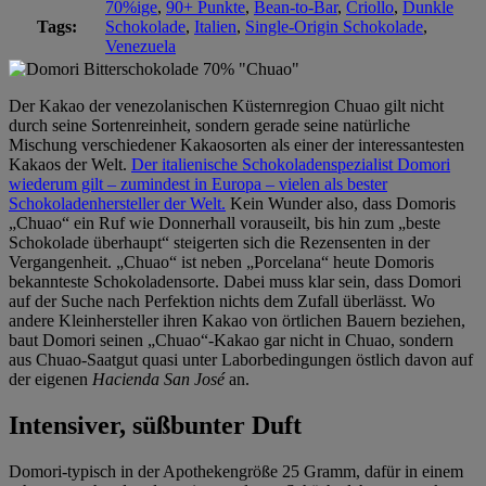
70%ige
,
90+ Punkte
,
Bean-to-Bar
,
Criollo
,
Dunkle
Tags:
Schokolade
,
Italien
,
Single-Origin Schokolade
,
Venezuela
Der Kakao der venezolanischen Küsternregion Chuao gilt nicht
durch seine Sortenreinheit, sondern gerade seine natürliche
Mischung verschiedener Kakaosorten als einer der interessantesten
Kakaos der Welt.
Der italienische Schokoladenspezialist Domori
wiederum gilt – zumindest in Europa – vielen als bester
Schokoladenhersteller der Welt.
Kein Wunder also, dass Domoris
„Chuao“ ein Ruf wie Donnerhall vorauseilt, bis hin zum „beste
Schokolade überhaupt“ steigerten sich die Rezensenten in der
Vergangenheit. „Chuao“ ist neben „Porcelana“ heute Domoris
bekannteste Schokoladensorte. Dabei muss klar sein, dass Domori
auf der Suche nach Perfektion nichts dem Zufall überlässt. Wo
andere Kleinhersteller ihren Kakao von örtlichen Bauern beziehen,
baut Domori seinen „Chuao“-Kakao gar nicht in Chuao, sondern
aus Chuao-Saatgut quasi unter Laborbedingungen östlich davon auf
der eigenen
Hacienda San José
an.
Intensiver, süßbunter Duft
Domori-typisch in der Apothekengröße 25 Gramm, dafür in einem