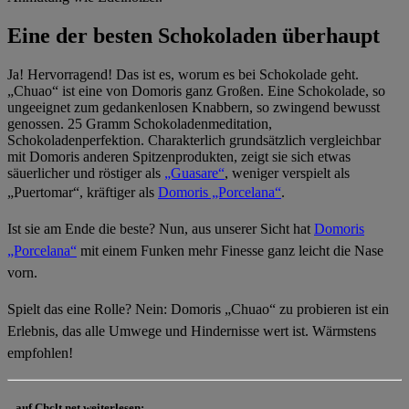
Eine der besten Schokoladen überhaupt
Ja! Hervorragend! Das ist es, worum es bei Schokolade geht.
„Chuao“ ist eine von Domoris ganz Großen. Eine Schokolade, so
ungeeignet zum gedankenlosen Knabbern, so zwingend bewusst
genossen. 25 Gramm Schokoladenmeditation,
Schokoladenperfektion. Charakterlich grundsätzlich vergleichbar
mit Domoris anderen Spitzenprodukten, zeigt sie sich etwas
säuerlicher und röstiger als
„Guasare“
, weniger verspielt als
„Puertomar“, k
räftiger als
Domoris „Porcelana“
.
Ist sie am Ende die beste? Nun, aus unserer Sicht hat
Domoris
„Porcelana“
mit einem Funken mehr Finesse ganz leicht die Nase
vorn.
Spielt das eine Rolle? Nein: Domoris „Chuao“ zu probieren ist ein
Erlebnis, das alle Umwege und Hindernisse wert ist. Wärmstens
empfohlen!
...auf Chclt.net weiterlesen: