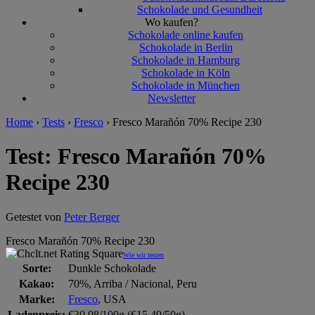
Schokolade und Gesundheit
Wo kaufen?
Schokolade online kaufen
Schokolade in Berlin
Schokolade in Hamburg
Schokolade in Köln
Schokolade in München
Newsletter
Home
›
Tests
›
Fresco
›
Fresco Marañón 70% Recipe 230
Test: Fresco Marañón 70%
Recipe 230
Getestet von
Peter Berger
Fresco Marañón 70% Recipe 230
Wie wir testen
Sorte:
Dunkle Schokolade
Kakao:
70%, Arriba / Nacional, Peru
Marke:
Fresco
, USA
Ladenpreis:
€30,98/100g (€15,49/50g)