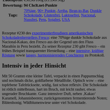
Bewertung:
94 Chclt.net-Punkte
70%ige
,
90+ Punkte
,
Arriba
,
Bean-to-Bar
,
Dunkle
Tags:
Schokolade
,
Glutenfrei
,
Laktosefrei
,
Nacional
,
Nussfrei
,
Peru
,
Sojafrei
,
USA
Rezeptur #230 des
experimentierfreudigen amerikanischen
Schokoladenherstellers Fresco
: eine 70%ige dunkle Schokolade aus
Nacional-Kakao, den Fresco aus der Gegend um den Fluss
Marañón in Peru bezieht. Zu seiner Rezeptur 230 gibt Fresco – ein
frühes Beispiel transparenter Herstellung – eine
intensive, kräftige
Röstung
sowie
langes, harmonisierendes Conchieren
zu Protokoll.
Intensiv in jeder Hinsicht
Mit 50 Gramm eine kleine Tafel, verpackt in einen Pappumschlag
und nochmals dicke, goldfarbene Metallfolie. Optisch wow – eine
topfebene Tafelrückseite, seidig, fast schon reflexiv. Die Schokolade
ist rötlich mittelbraun, hart im Bruch, mit leicht rauher, etwas
ungerader Bruchkante. Ganz intensiver Duft, neben ‚Kakao‘
Karamell, Johannisbeeren; zurückgenommen fermentierende Noten;
Blütenhonig; Wildblumenwiese unter viel Schokolade.