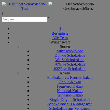



Bestenliste
Alle Tests
Wissenswert
Sorten
Milchschokolade
Dunkle Schokolade
Weiße Schokolade
70%ige Schokolade
100%ige Schokolade
Kakao
Edelkakao vs. Konsumkakao
Criollo-Kakao
Forastero-Kakao
Nacional-Kakao
Trinitario-Kakao
‚Single Origin‘-Schokolade
Schokolade aus Madagaskar
Schokolade aus Venezuela