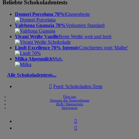
Beliebte Schokoladentests
Domori Porcelana 70%
Klassenbeste
Valrhona Guanaja 70%
Verkosters Standard
Vivani Weiße Vanille
Beste Weiße weit und breit
Lindt Excellence 70% Intensiv
Conchiertes vom 'Maître'
Milka Alpenmilch
Muh.
Alle Schokoladentests...

Feed: Schokoladen-Tests
Über uns
Nutzung der Testergebnisse
AGB / Datenschutz
Impressum

