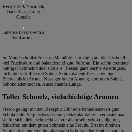
Recipe 230: Nacional,
Dark Roast, Long
Conche
„intense flavors with a
floral aroma“
Im Mund schmilzt Frescos ‚Marañón‘ sehr zügig an, bietet schnell
viel Fruchtsäure und balancierend gute Süße an. Ein schön cremiger,
buttriger Schmelz bildet sich aus. Trester, ganz leichte Adstringens,
nicht bitter. Kaffee mit Sahne. Schokoladentoffee … weniger
Beeren als im Aroma. Nussiger in den Abgang, dort noch Sahne,
Schokoladenkuchen. Ausreichende Länge.
Toller Schmelz, vielschichtige Aromen
Fresco gelingt mit der ‚Rezeptur 230‘ eine bemerkenswert gute
Schokolade. Vergleichsweise unspektakulär dabei – verkostet man
sie für sich allein, schmeckt sie vor allem sehr schokoladig, gut,
fehlerfrei; mit dem guten Schmelz eine Freude. Erst im direkten
Vergleich zu anderen hochklassigen Schokoladen zeigt sich auch,